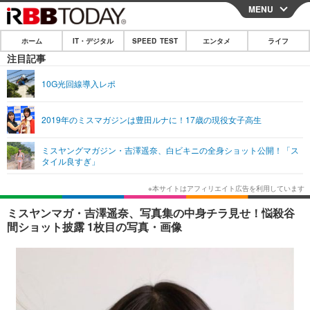
MENU
CLOSE
ホーム
IT・デジタル
SPEED TEST
エンタメ
ライフ
ホーム
注目記事
IT・デジタル
10G光回線導入レポ
IT・デジタルTOP
スマートフォン
SPEED TEST
2019年のミスマガジンは豊田ルナに！17歳の現役女子高生
ネタ
ガジェット・ツール
エンタメ
ミスヤングマガジン・吉澤遥奈、白ビキニの全身ショット公開！「ス
ショッピング
その他
タイル良すぎ」
エンタメTOP
映画・ドラマ
ライフ
韓流・K-POP
韓国・芸能
ライフTOP
グルメ
リリース一覧
ミスヤンマガ・吉澤遥奈、写真集の中身チラ見せ！悩殺谷
音楽
スポーツ
ペット
ショッピング
間ショット披露 1枚目の写真・画像
プッシュ通知の停止方法
グラビア
ブログ
その他
ショッピング
その他