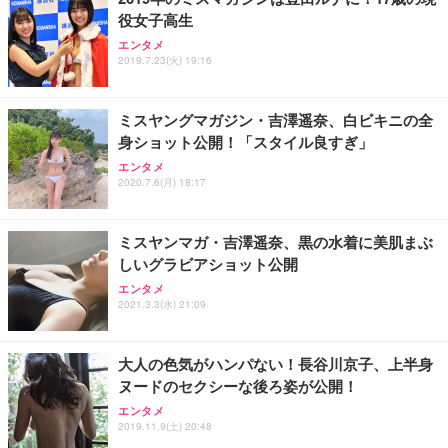
役女子高生
エンタメ
2019.7.23(火) 19:16
ミスヤングマガジン・吉澤遥奈、白ビキニの全
身ショット公開！「スタイル良すぎ」
エンタメ
2020.7.6(月) 18:17
ミスヤンマガ・吉澤遥奈、黒の水着に美肌まぶ
しいグラビアショット公開
エンタメ
2021.3.3(水) 21:09
大人の色気がハンパない！長谷川京子、上半身
ヌードのセクシーな後ろ姿が公開！
エンタメ
2019.11.9(土) 20:48