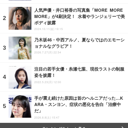
人気声優・井口裕香の写真集「MORE MORE
MORE」が4刷決定！ 水着やランジェリーで美
ボディ披露
2024.10.11(金) 19:15
乃木坂46・中西アルノ、夏ならではのエモーシ
ョナルなグラビア！
2026.7.27(月) 22:54
注目の若手女優・糸瀬七葉、現役ラストの制服
姿を披露！
2022.5.23(月) 12:00
手が震え続けた原因は首のヘルニアだった…K
ARA・スンヨン、症状の悪化を告白「治療中
だ」
2026.8.8(土) 15:47