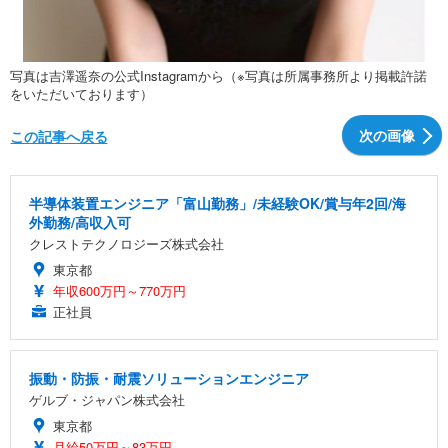
写真は吉澤遥奈の公式Instagramから（※写真は所属事務所より掲載許諾
をいただいております）
次の画像
この記事へ戻る
半導体装置エンジニア「富山勤務」/未経験OK/賞与年2回/海
外勤務/高収入可
クレストテクノロジーズ株式会社
東京都
年収600万円～770万円
正社員
振動・防振・耐震ソリューションエンジニア
ゲルブ・ジャパン株式会社
東京都
月給50万円～83万円