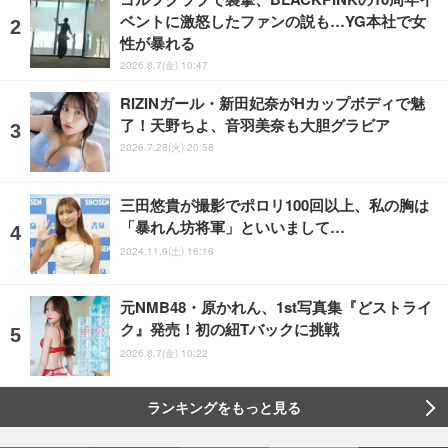
ベントに激怒したファンの説も…YG本社で女
性が暴れる
2026.8.7(金) 10:47
RIZINガール・新田妃奈がHカップボディで魅
了！天野ちよ、音羽美奈も大胆グラビア
2026.7.28(火) 20:58
三田悠貴が撮影でポロリ100回以上、私の胸は
「暴れん坊将軍」といいまして…
2024.11.9(土) 16:16
元NMB48・原かれん、1st写真集『どストライ
ク』発売！初の紐Tバックに挑戦
2026.8.7(金) 10:22
ランキングをもっと見る