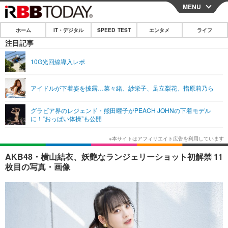
MENU
CLOSE
ホーム
IT・デジタル
SPEED TEST
エンタメ
ライフ
ホーム
注目記事
IT・デジタル
10G光回線導入レポ
IT・デジタルTOP
スマートフォン
SPEED TEST
アイドルが下着姿を披露…菜々緒、紗栄子、足立梨花、指原莉乃ら
ネタ
ガジェット・ツール
エンタメ
グラビア界のレジェンド・熊田曜子がPEACH JOHNの下着モデル
ショッピング
その他
に！“おっぱい体操”も公開
エンタメTOP
映画・ドラマ
ライフ
韓流・K-POP
韓国・芸能
ライフTOP
グルメ
リリース一覧
AKB48・横山結衣、妖艶なランジェリーショット初解禁 11
音楽
スポーツ
ペット
ショッピング
枚目の写真・画像
プッシュ通知の停止方法
グラビア
ブログ
その他
ショッピング
その他