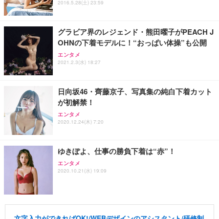
2016.5.28(土) 23:59
グラビア界のレジェンド・熊田曜子がPEACH J
OHNの下着モデルに！“おっぱい体操”も公開
エンタメ
2021.2.3(水) 18:27
日向坂46・齊藤京子、写真集の純白下着カット
が初解禁！
エンタメ
2020.12.24(木) 7:20
ゆきぽよ、仕事の勝負下着は“赤”！
エンタメ
2020.10.21(水) 19:09
文字入力ができればOK!/WEBデザインのアシスタント/研修制