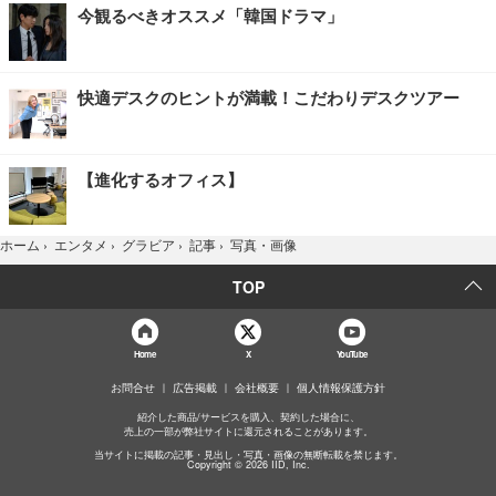
今観るべきオススメ「韓国ドラマ」
快適デスクのヒントが満載！こだわりデスクツアー
【進化するオフィス】
写真・画像
ホーム
›
エンタメ
›
グラビア
›
記事
›
TOP
Home
X
YouTube
お問合せ
広告掲載
会社概要
個人情報保護方針
紹介した商品/サービスを購入、契約した場合に、
売上の一部が弊社サイトに還元されることがあります。
当サイトに掲載の記事・見出し・写真・画像の無断転載を禁じます。
Copyright © 2026 IID, Inc.