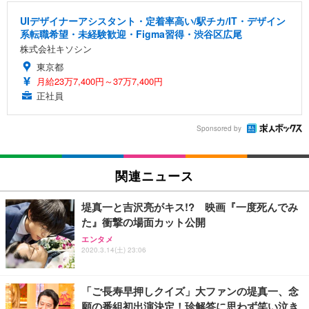
UIデザイナーアシスタント・定着率高い/駅チカ/IT・デザイン
系転職希望・未経験歓迎・Figma習得・渋谷区広尾
株式会社キソシン
東京都
月給23万7,400円～37万7,400円
正社員
Sponsored by
関連ニュース
堤真一と吉沢亮がキス!? 映画『一度死んでみ
た』衝撃の場面カット公開
エンタメ
2020.3.14(土) 23:06
「ご長寿早押しクイズ」大ファンの堤真一、念
願の番組初出演決定！珍解答に思わず笑い泣き