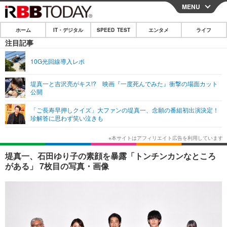
MENU
CLOSE
ホーム
IT・デジタル
SPEED TEST
エンタメ
ライフ
ホーム
注目記事
IT・デジタル
10G光回線導入レポ
IT・デジタルTOP
スマートフォン
SPEED TEST
堤真一と吉沢亮がキス!? 映画『一度死んでみた』衝撃の場面カット
公開
ネタ
ガジェット・ツール
エンタメ
「ご長寿早押しクイズ」大ファンの堤真一、念願の番組初出演決定！
ショッピング
その他
珍解答に思わず笑い泣きも
エンタメTOP
映画・ドラマ
ライフ
韓流・K-POP
韓国・芸能
ライフTOP
グルメ
リリース一覧
堤真一、石田ゆり子の素顔を暴露「トンチンカンなところ
音楽
スポーツ
ペット
ショッピング
がある」 7枚目の写真・画像
プッシュ通知の停止方法
グラビア
ブログ
その他
ショッピング
その他