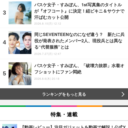
バスケ女子・すみぽん、1st写真集のタイトル
が『オフコート』に決定！紐ビキニ＆サウナで
汗ばむカット公開
2026.8.10(月) 12:12
同じSEVENTEENなのになぜ違う？ 新たに兵
役が発表されたメンバー2人、現役兵とは異な
る“代替服務”とは
2026.7.27(月) 12:47
バスケ女子・すみぽん、「破壊力抜群」水着オ
フショットにファン悶絶
2026.8.6(木) 20:18
ランキングをもっと見る
特集・連載
【動画レビュー】注目ガジェットを動画で解説！公式Y