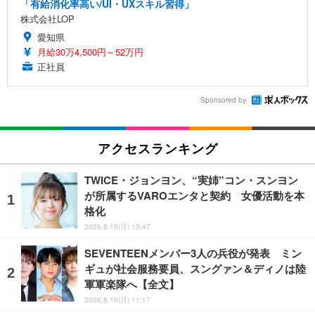
「有給消化率高い/UI・UXスキル習得」
株式会社LOP
愛知県
月給30万4,500円～52万円
正社員
Sponsored by
アクセスランキング
TWICE・ジョンヨン、“実姉”コン・スンヨン
が所属するVAROエンタと契約 女優活動を本
格化
2026.8.10(月) 13:47
SEVENTEENメンバー3人の兵役が発表 ミン
ギュが社会服務要員、スングァン＆ディノは陸
軍軍楽隊へ【全文】
2026.8.10(月) 11:17