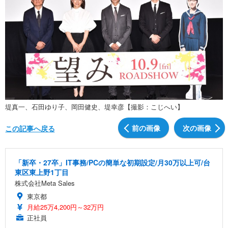
堤真一、石田ゆり子、岡田健史、堤幸彦【撮影：こじへい】
前の画像
次の画像
この記事へ戻る
「新卒・27卒」IT事務/PCの簡単な初期設定/月30万以上可/台
東区東上野1丁目
株式会社Meta Sales
東京都
月給25万4,200円～32万円
正社員