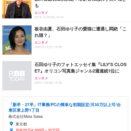
も
エンタメ
2019.12.25(水) 12:44
板谷由夏、石田ゆり子の愛猫に遭遇し悶絶「こ
れ猫？」
エンタメ
2020.9.12(土) 19:39
石田ゆり子のフォトエッセイ集『LILY'S CLOS
ET』オリコン写真集ジャンル2週連続1位に
エンタメ
2020.7.24(金) 14:32
「新卒・27卒」IT事務/PCの簡単な初期設定/月30万以上可/台
東区東上野1丁目
株式会社Meta Sales
東京都
月給25万4,200円～32万円