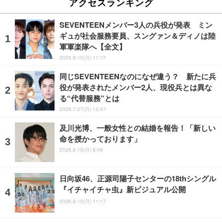
アクセスランキング
SEVENTEENメンバー3人の兵役が発表 ミン
ギュが社会服務要員、スングァン＆ディノは陸
軍軍楽隊へ【全文】
2026.8.10(月) 11:17
同じSEVENTEENなのになぜ違う？ 新たに兵
役が発表されたメンバー2人、現役兵とは異な
る“代替服務”とは
2026.7.27(月) 12:47
及川光博、一般女性との結婚を報告！「新しい
命を授かっております」
2026.8.10(月) 8:48
日向坂46、正源司陽子センターの18thシングル
『イチャイチャ虫』新ビジュアル公開
2026.8.10(月) 11:17