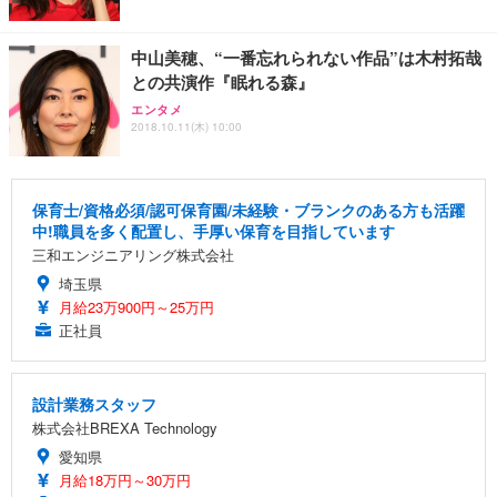
中山美穂、“一番忘れられない作品”は木村拓哉
との共演作『眠れる森』
エンタメ
2018.10.11(木) 10:00
保育士/資格必須/認可保育園/未経験・ブランクのある方も活躍
中!職員を多く配置し、手厚い保育を目指しています
三和エンジニアリング株式会社
埼玉県
月給23万900円～25万円
正社員
設計業務スタッフ
株式会社BREXA Technology
愛知県
月給18万円～30万円