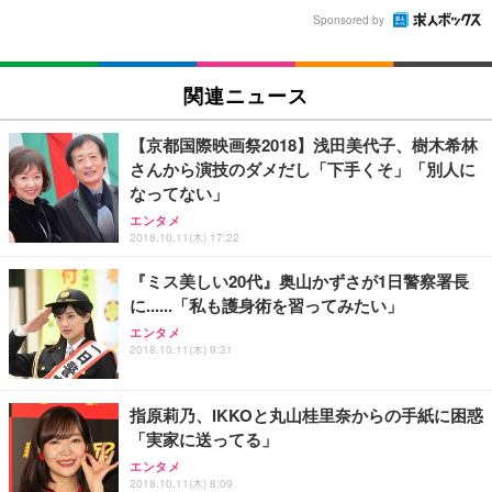
Sponsored by
関連ニュース
【京都国際映画祭2018】浅田美代子、樹木希林
さんから演技のダメだし「下手くそ」「別人に
なってない」
エンタメ
2018.10.11(木) 17:22
『ミス美しい20代』奥山かずさが1日警察署長
に......「私も護身術を習ってみたい」
エンタメ
2018.10.11(木) 9:31
指原莉乃、IKKOと丸山桂里奈からの手紙に困惑
「実家に送ってる」
エンタメ
2018.10.11(木) 8:09