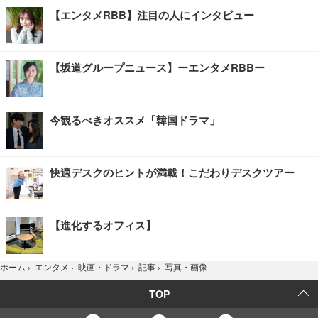
【エンタメRBB】注目の人にインタビュー
【坂道グループニュース】ーエンタメRBBー
今観るべきオススメ「韓国ドラマ」
快適デスクのヒントが満載！こだわりデスクツアー
【進化するオフィス】
写真・画像
ホーム
›
エンタメ
›
映画・ドラマ
›
記事
›
TOP