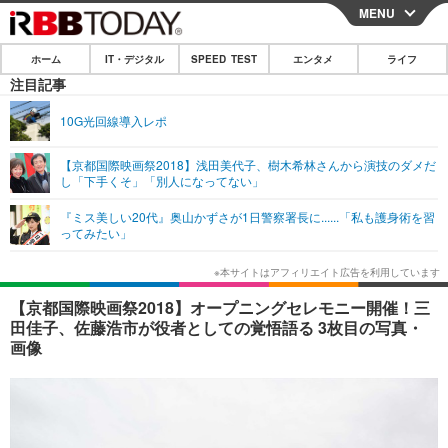
MENU
CLOSE
ホーム
IT・デジタル
SPEED TEST
エンタメ
ライフ
ホーム
注目記事
IT・デジタル
10G光回線導入レポ
IT・デジタルTOP
スマートフォン
SPEED TEST
【京都国際映画祭2018】浅田美代子、樹木希林さんから演技のダメだ
し「下手くそ」「別人になってない」
ネタ
ガジェット・ツール
エンタメ
『ミス美しい20代』奥山かずさが1日警察署長に......「私も護身術を習
ショッピング
その他
ってみたい」
エンタメTOP
映画・ドラマ
ライフ
韓流・K-POP
韓国・芸能
ライフTOP
グルメ
リリース一覧
【京都国際映画祭2018】オープニングセレモニー開催！三
音楽
スポーツ
ペット
ショッピング
田佳子、佐藤浩市が役者としての覚悟語る 3枚目の写真・
プッシュ通知の停止方法
画像
グラビア
ブログ
その他
ショッピング
その他