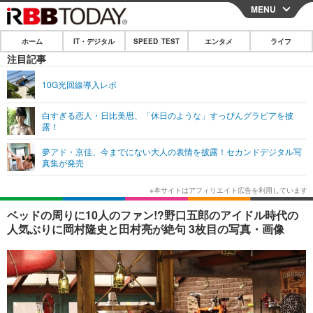
MENU
CLOSE
ホーム
IT・デジタル
SPEED TEST
エンタメ
ライフ
ホーム
注目記事
IT・デジタル
10G光回線導入レポ
IT・デジタルTOP
スマートフォン
SPEED TEST
白すぎる恋人・日比美思、「休日のような」すっぴんグラビアを披
露！
ネタ
ガジェット・ツール
エンタメ
夢アド・京佳、今までにない大人の表情を披露！セカンドデジタル写
ショッピング
その他
真集が発売
エンタメTOP
映画・ドラマ
ライフ
韓流・K-POP
韓国・芸能
ライフTOP
グルメ
リリース一覧
ベッドの周りに10人のファン!?野口五郎のアイドル時代の
音楽
スポーツ
ペット
ショッピング
人気ぶりに岡村隆史と田村亮が絶句 3枚目の写真・画像
プッシュ通知の停止方法
グラビア
ブログ
その他
ショッピング
その他