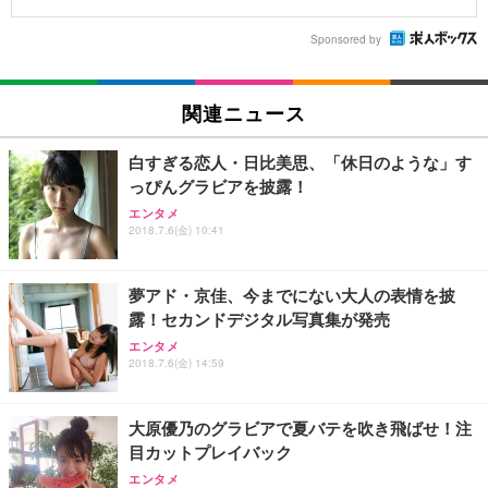
Sponsored by
関連ニュース
白すぎる恋人・日比美思、「休日のような」す
っぴんグラビアを披露！
エンタメ
2018.7.6(金) 10:41
夢アド・京佳、今までにない大人の表情を披
露！セカンドデジタル写真集が発売
エンタメ
2018.7.6(金) 14:59
大原優乃のグラビアで夏バテを吹き飛ばせ！注
目カットプレイバック
エンタメ