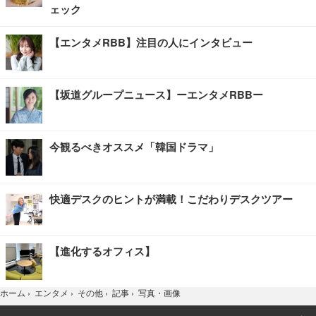
ェック
【エンタメRBB】注目の人にインタビュー
【坂道グループニュース】ーエンタメRBBー
今観るべきオススメ「韓国ドラマ」
快適デスクのヒントが満載！こだわりデスクツアー
【進化するオフィス】
写真・画像
ホーム
›
エンタメ
›
その他
›
記事
›