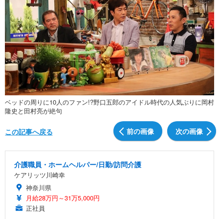
ベッドの周りに10人のファン!?野口五郎のアイドル時代の人気ぶりに岡村
隆史と田村亮が絶句
前の画像
次の画像
この記事へ戻る
介護職員・ホームヘルパー/日勤/訪問介護
ケアリッツ川崎幸
神奈川県
月給28万円～31万5,000円
正社員