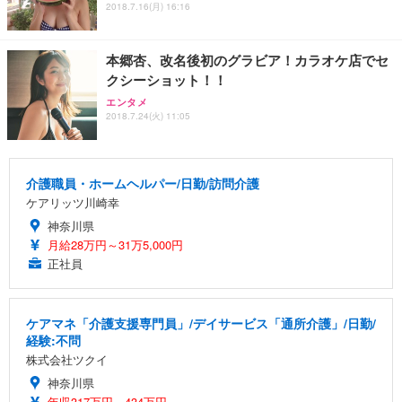
2018.7.16(月) 16:16
本郷杏、改名後初のグラビア！カラオケ店でセ
クシーショット！！
エンタメ
2018.7.24(火) 11:05
介護職員・ホームヘルパー/日勤/訪問介護
ケアリッツ川崎幸
神奈川県
月給28万円～31万5,000円
正社員
ケアマネ「介護支援専門員」/デイサービス「通所介護」/日勤/
経験:不問
株式会社ツクイ
神奈川県
年収317万円～434万円