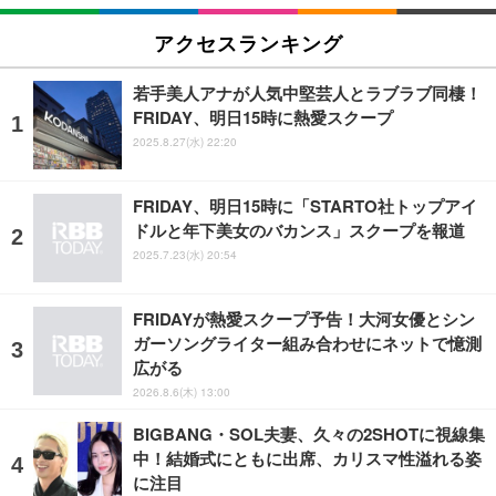
アクセスランキング
若手美人アナが人気中堅芸人とラブラブ同棲！
FRIDAY、明日15時に熱愛スクープ
2025.8.27(水) 22:20
FRIDAY、明日15時に「STARTO社トップアイ
ドルと年下美女のバカンス」スクープを報道
2025.7.23(水) 20:54
FRIDAYが熱愛スクープ予告！大河女優とシン
ガーソングライター組み合わせにネットで憶測
広がる
2026.8.6(木) 13:00
BIGBANG・SOL夫妻、久々の2SHOTに視線集
中！結婚式にともに出席、カリスマ性溢れる姿
に注目