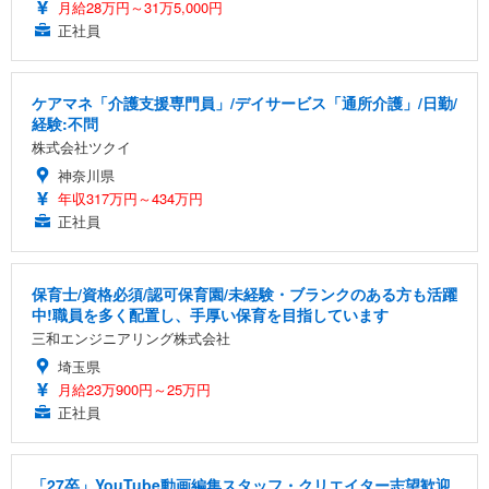
月給28万円～31万5,000円
正社員
ケアマネ「介護支援専門員」/デイサービス「通所介護」/日勤/
経験:不問
株式会社ツクイ
神奈川県
年収317万円～434万円
正社員
保育士/資格必須/認可保育園/未経験・ブランクのある方も活躍
中!職員を多く配置し、手厚い保育を目指しています
三和エンジニアリング株式会社
埼玉県
月給23万900円～25万円
正社員
「27卒」YouTube動画編集スタッフ・クリエイター志望歓迎