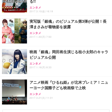
る!!
エンタメ
2017.3.10(金) 16:19
実写版「銀魂」のビジュアル第3弾が公開！長
澤まさみが着物姿を披露
エンタメ
2017.1.30(月) 7:50
映画「銀魂」岡田将生演じる桂小太郎のキャラ
ビジュアル公開
エンタメ
2017.1.16(月) 8:33
アニメ映画『ひるね姫』が北米プレミア！ニュ
ーヨーク国際子ども映画祭で上映
エンタメ
2017.3.21(火) 11:31