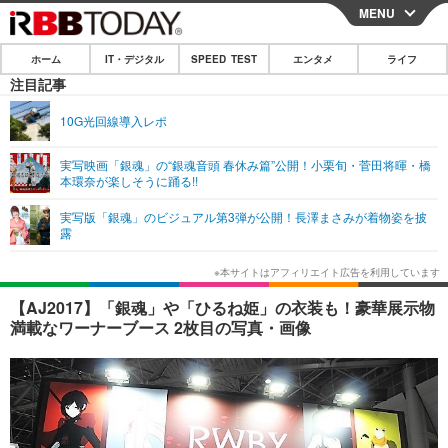
MENU
CLOSE
ホーム
IT・デジタル
SPEED TEST
エンタメ
ライフ
ホーム
注目記事
IT・デジタル
10G光回線導入レポ
IT・デジタルTOP
スマートフォン
SPEED TEST
実写映画「銀魂」の“銀魂音頭 春休み篇”公開！小栗旬・菅田将暉・橋
本環奈が楽しそうに踊る!!
ネタ
ガジェット・ツール
エンタメ
実写版「銀魂」のビジュアル第3弾が公開！長澤まさみが着物姿を披
ショッピング
その他
露
エンタメTOP
映画・ドラマ
ライフ
韓流・K-POP
韓国・芸能
ライフTOP
グルメ
リリース一覧
【AJ2017】「銀魂」や「ひるね姫」の衣装も！豪華展示物
音楽
スポーツ
ペット
ショッピング
満載なワーナーブース 2枚目の写真・画像
プッシュ通知の停止方法
グラビア
ブログ
その他
ショッピング
その他