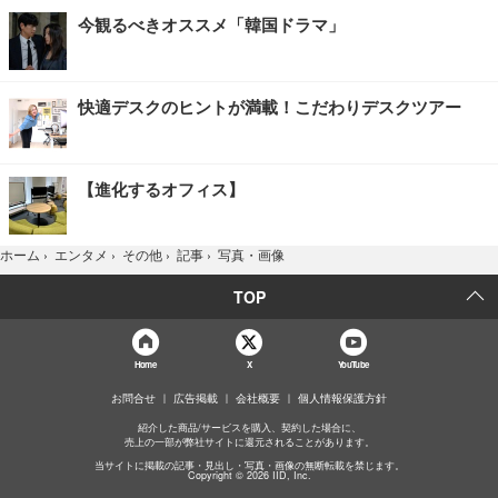
今観るべきオススメ「韓国ドラマ」
快適デスクのヒントが満載！こだわりデスクツアー
【進化するオフィス】
写真・画像
ホーム
›
エンタメ
›
その他
›
記事
›
TOP
Home
X
YouTube
お問合せ
広告掲載
会社概要
個人情報保護方針
紹介した商品/サービスを購入、契約した場合に、
売上の一部が弊社サイトに還元されることがあります。
当サイトに掲載の記事・見出し・写真・画像の無断転載を禁じます。
Copyright © 2026 IID, Inc.