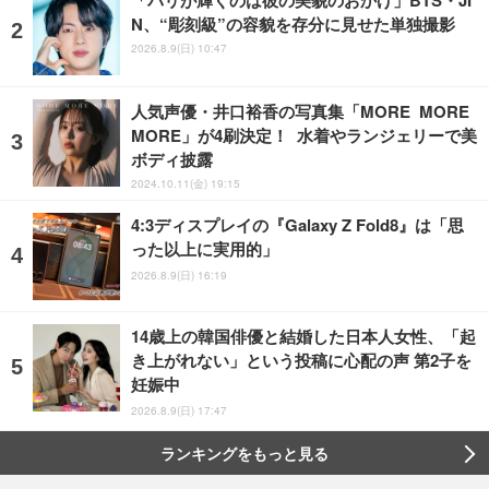
N、“彫刻級”の容貌を存分に見せた単独撮影
2026.8.9(日) 10:47
人気声優・井口裕香の写真集「MORE MORE
MORE」が4刷決定！ 水着やランジェリーで美
ボディ披露
2024.10.11(金) 19:15
4:3ディスプレイの『Galaxy Z Fold8』は「思
った以上に実用的」
2026.8.9(日) 16:19
14歳上の韓国俳優と結婚した日本人女性、「起
き上がれない」という投稿に心配の声 第2子を
妊娠中
2026.8.9(日) 17:47
ランキングをもっと見る