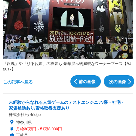
「銀魂」や「ひるね姫」の衣装も 豪華展示物満載なワーナーブース【AJ
2017】
前の画像
次の画像
この記事へ戻る
未経験からなれる人気ゲームのテストエンジニア/寮・社宅・
家賃補助あり/資格取得支援あり
株式会社HyBridge
神奈川県
月給30万円～51万8,000円
正社員