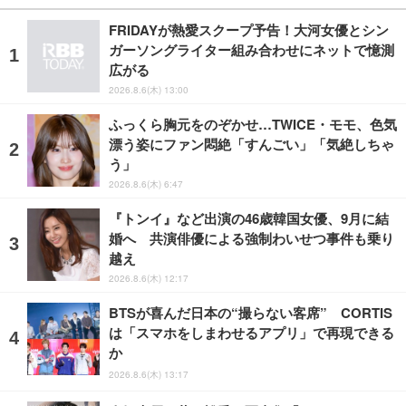
FRIDAYが熱愛スクープ予告！大河女優とシン
ガーソングライター組み合わせにネットで憶測
広がる
2026.8.6(木) 13:00
ふっくら胸元をのぞかせ…TWICE・モモ、色気
漂う姿にファン悶絶「すんごい」「気絶しちゃ
う」
2026.8.6(木) 6:47
『トンイ』など出演の46歳韓国女優、9月に結
婚へ 共演俳優による強制わいせつ事件も乗り
越え
2026.8.6(木) 12:17
BTSが喜んだ日本の“撮らない客席” CORTIS
は「スマホをしまわせるアプリ」で再現できる
か
2026.8.6(木) 13:17