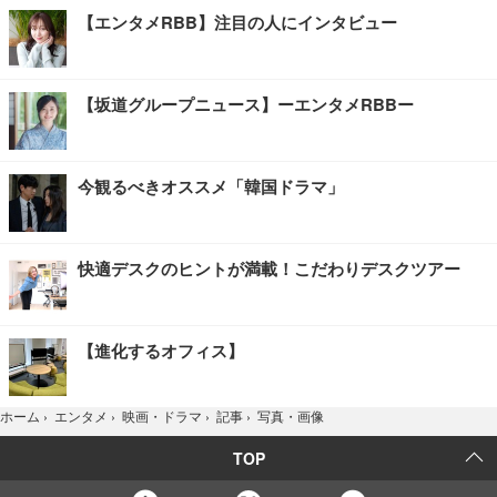
【エンタメRBB】注目の人にインタビュー
【坂道グループニュース】ーエンタメRBBー
今観るべきオススメ「韓国ドラマ」
快適デスクのヒントが満載！こだわりデスクツアー
【進化するオフィス】
写真・画像
ホーム
›
エンタメ
›
映画・ドラマ
›
記事
›
TOP