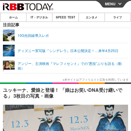
MENU
CLOSE
ホーム
IT・デジタル
SPEED TEST
エンタメ
ライフ
ホーム
注目記事
IT・デジタル
10G光回線導入レポ
IT・デジタルTOP
スマートフォン
SPEED TEST
ディズニー実写版『シンデレラ』日本公開決定！…来年4月25日
ネタ
ガジェット・ツール
エンタメ
アンジー、主演映画『マレフィセント』での“悪役”ぶりを語る（動
ショッピング
その他
画）
エンタメTOP
映画・ドラマ
ライフ
韓流・K-POP
韓国・芸能
ライフTOP
グルメ
リリース一覧
ユッキーナ、愛娘と登場！ 「娘はお笑いDNA受け継いで
音楽
スポーツ
ペット
ショッピング
る」 3枚目の写真・画像
プッシュ通知の停止方法
グラビア
ブログ
その他
ショッピング
その他