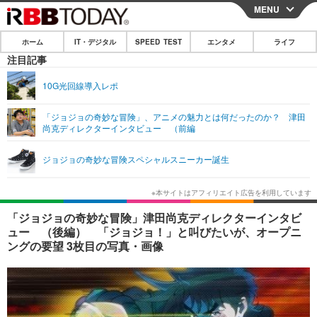
MENU
CLOSE
ホーム
IT・デジタル
SPEED TEST
エンタメ
ライフ
ホーム
注目記事
IT・デジタル
10G光回線導入レポ
IT・デジタルTOP
スマートフォン
SPEED TEST
「ジョジョの奇妙な冒険」、アニメの魅力とは何だったのか？ 津田
尚克ディレクターインタビュー （前編
ネタ
ガジェット・ツール
エンタメ
ジョジョの奇妙な冒険スペシャルスニーカー誕生
ショッピング
その他
エンタメTOP
映画・ドラマ
ライフ
韓流・K-POP
韓国・芸能
ライフTOP
グルメ
リリース一覧
「ジョジョの奇妙な冒険」津田尚克ディレクターインタビ
音楽
スポーツ
ペット
ショッピング
ュー （後編） 「ジョジョ！」と叫びたいが、オープニ
プッシュ通知の停止方法
ングの要望 3枚目の写真・画像
グラビア
ブログ
その他
ショッピング
その他