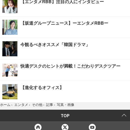
【エンタメRBB】注目の人にインタビュー
【坂道グループニュース】ーエンタメRBBー
今観るべきオススメ「韓国ドラマ」
快適デスクのヒントが満載！こだわりデスクツアー
【進化するオフィス】
写真・画像
ホーム
›
エンタメ
›
その他
›
記事
›
TOP