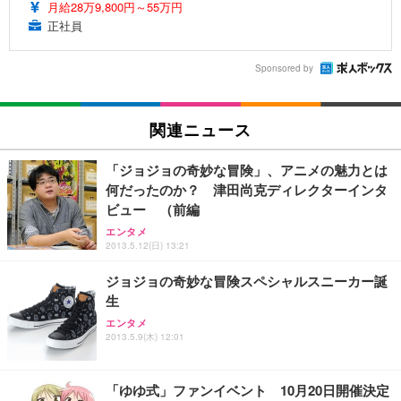
月給28万9,800円～55万円
正社員
Sponsored by
関連ニュース
「ジョジョの奇妙な冒険」、アニメの魅力とは
何だったのか？ 津田尚克ディレクターインタ
ビュー （前編
エンタメ
2013.5.12(日) 13:21
ジョジョの奇妙な冒険スペシャルスニーカー誕
生
エンタメ
2013.5.9(木) 12:01
「ゆゆ式」ファンイベント 10月20日開催決定