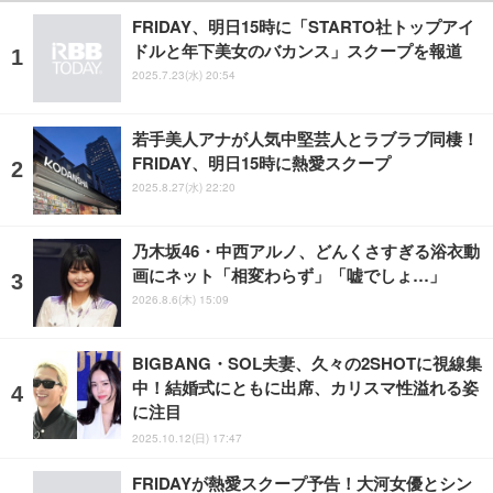
FRIDAY、明日15時に「STARTO社トップアイ
ドルと年下美女のバカンス」スクープを報道
2025.7.23(水) 20:54
若手美人アナが人気中堅芸人とラブラブ同棲！
FRIDAY、明日15時に熱愛スクープ
2025.8.27(水) 22:20
乃木坂46・中西アルノ、どんくさすぎる浴衣動
画にネット「相変わらず」「嘘でしょ…」
2026.8.6(木) 15:09
BIGBANG・SOL夫妻、久々の2SHOTに視線集
中！結婚式にともに出席、カリスマ性溢れる姿
に注目
2025.10.12(日) 17:47
FRIDAYが熱愛スクープ予告！大河女優とシン