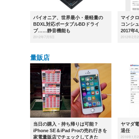
パイオニア、世界最小・最軽量の
マイクロソ
BDXL対応ポータブルBDドライ
コンシ
ブ……静音機能も
2017
2012年7月5日
2012年2月
量販店
当日の購入・持ち帰りは可能？
ヤマダ
iPhone SE＆iPad Proの売れ行きを
退任
2016年1月
家電量販店でチェックしてきた