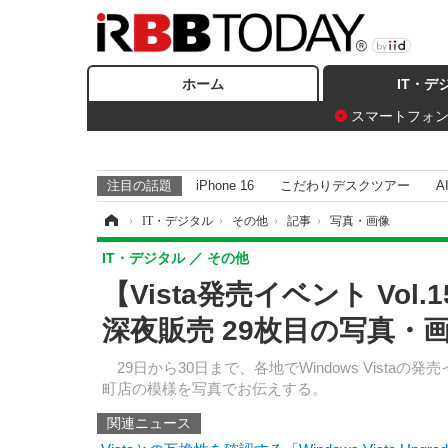
ホーム
IT・デ
スマートフォ
注目の話題
iPhone 16
こだわりデスクツアー
A
ホーム
›
IT・デジタル
›
その他
›
記事
›
写真・画像
IT・デジタル
その他
【Vista発売イベント Vol.
深夜販売 29枚目の写真・
29日から30日まで、各地でWindows Vist
町店の模様を写真でお伝えする。
関連ニュース