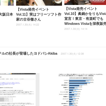
【Vista発売イベント
ト
【Vista発売イベント
Vol.10】眞鍋かをりもVist
は大阪日本
Vol.11】実はフリーソフト作
宣言！東京・有楽町でも
家の古谷徹さん
Windows Vistaを深夜販
2007.1.30(火) 14:22
2007.1.30(火) 14:14
ンテルの社長が登場したヨドバシAkiba
2007.1.30(火) 12:38