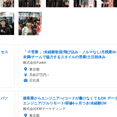
クセス
「 IT営業 」/未経験歓迎/飛び込み・ノルマなし/月残業3h
未満/チームで協力するスタイルの営業/土日祝休み
株式会社Funkit
東京都
月給27万円～
正社員
 パソ
接客業からエンジニアへ/コードが書けなくてもOK デー
エンジニア/フルリモート/研修6ヶ月つき/未経験OK
株式会社KMマーケティング
東京都