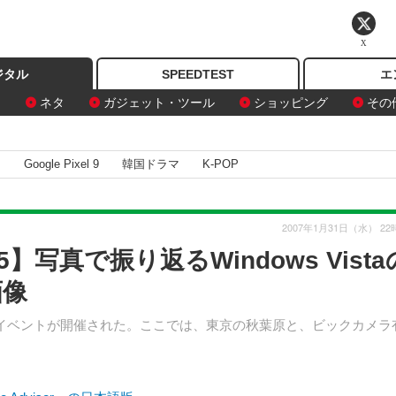
X
ジタル
SPEEDTEST
エ
ン
ネタ
ガジェット・ツール
ショッピング
その
I
Google Pixel 9
韓国ドラマ
K-POP
2007年1月31日（水） 22
15】写真で振り返るWindows Vista
画像
aの発売イベントが開催された。ここでは、東京の秋葉原と、ビックカメラ