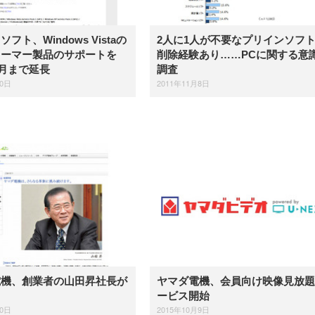
フト、Windows Vistaの
2人に1人が不要なプリインソフ
ューマー製品のサポートを
削除経験あり……PCに関する意
年4月まで延長
調査
20日
2011年11月8日
電機、創業者の山田昇社長が
ヤマダ電機、会員向け映像見放題
ービス開始
20日
2015年10月9日