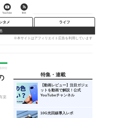
YouTube
RSS
ンタメ
ライフ
他
※本サイトはアフィリエイト広告を利用しています
時23分
特集・連載
の
【動画レビュー】注目ガジェ
ットを動画で解説！公式
YouTubeチャンネル
有楽
10G光回線導入レポ