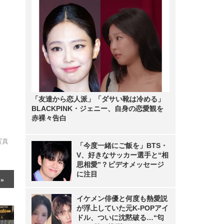
「友達から恋人派」「ダサい靴は冷める」
BLACKPINK・ジェニー、自身の恋愛観を
赤裸々告白
写真
「今度一緒にご飯を」BTS・
V、好きなサッカー選手と“相
思相愛”？ビデオメッセージ
に注目
イケメン俳優と何度も熱愛説
が浮上していた元K-POPアイ
ドル、ついに沈黙破る…“匂