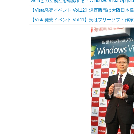
Vistaとの互換性を確認する「Windows Vista Upgra
【Vista発売イベント Vol.12】深夜販売は大阪日
【Vista発売イベント Vol.11】実はフリーソフト