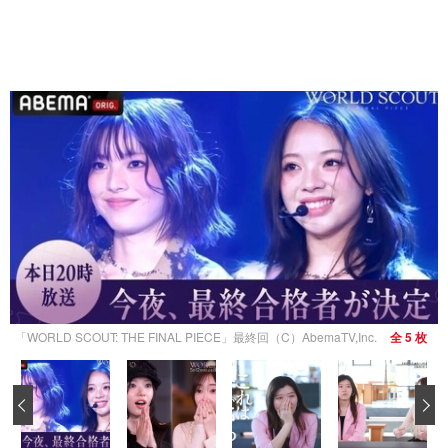
「WORLD SCOUT: THE FINAL PIECE」最終回（C）AbemaTV,Inc.
全 5 枚
‹