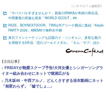
《シネマカフェ編集部》
「サバイバルすぎませんか？」脱落のRINKAが奇跡の再合流、
中間審査の実施も発表「WORLD SCOUT」#9
RIIZE、BOYNEXTDOOR、TWSがKアリーナ横浜に集結「Kstyle
PARTY 2026」ABEMAで無料生中継
来日ファンミーティングも話題のイ・ソンギョン、多彩な魅力
を堪能する5作品「恋のゴールドメダル」「キム・サブ」ほか
【注目記事】
>
FRIDAYが熱愛スクープ予告!大河女優とシンガーソングラ
イター組み合わせにネットで憶測広がる
>
乃木坂46・中西アルノ、どんくさすぎる浴衣動画にネット
「相変わらず」「嘘でしょ...」