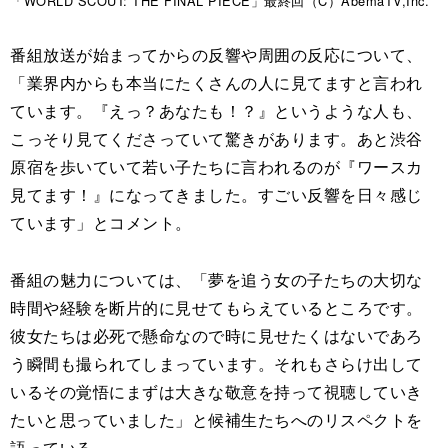
「WORLD SCOUT: THE FINAL PIECE」最終回（C）AbemaTV,Inc.
番組放送が始まってからの反響や周囲の反応について、
「業界内からも本当にたくさんの人に見てますと言われ
ています。『えっ？あなたも！？』というような人も、
こっそり見てくださっていて驚きがあります。あと渋谷
原宿を歩いていて若い子たちに言われるのが『ワースカ
見てます！』になってきました。すごい反響を日々感じ
ています」とコメント。
番組の魅力については、「夢を追う女の子たちの大切な
時間や経験を断片的に見せてもらえているところです。
彼女たちは必死で懸命なので時に見せたくはないであろ
う瞬間も撮られてしまっています。それもさらけ出して
いるその覚悟にまずは大きな敬意を持って視聴していき
たいと思っていました」と候補生たちへのリスペクトを
語っている。