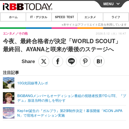
MENU
CLOSE
ホーム
IT・デジタル
SPEED TEST
エンタメ
ライフ
ホーム
IT・デジタル
エンタメ
その他
2026.5.12（火）16:47
今夜、最終合格者が決定「WORLD SCOUT」
IT・デジタルTOP
スマートフォン
SPEED TEST
最終回、AYANAと咲来が最後のステージへ
ネタ
ガジェット・ツール
エンタメ
ショッピング
その他
エンタメTOP
映画・ドラマ
ライフ
注目記事
韓流・K-POP
韓国・芸能
ライフTOP
グルメ
リリース一覧
10G光回線導入レポ
音楽
スポーツ
ペット
ショッピング
プッシュ通知の停止方法
BIGBANGメンバーもオーディション番組の視聴者投票!?D-LITE、『プ
デュ』放送当時の推しを明かす
グラビア
ブログ
その他
Kep1er誕生の『ガルプラ』第2弾制作決定！幕張開催「KCON JAPA
ショッピング
その他
N」で現地オーディション実施