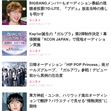
BIGBANGメンバーもオーディション番組の視
聴者投票!?D-LITE、『プデュ』放送当時の推し
【Amazon.co.jp 限定】SoftBank 光 お申し込みエ
【Amazon.co.jp 限定】SoftBank 光 お申し込みエ
Lightning to 3.5mm イヤホンジャック 変換 MFi認
を明かす
ントリーパッケージ 使い放題 超高速インターネット
ントリーパッケージ 使い放題 超高速インターネット
証 【ハイレゾ音質】 内蔵DAC 遅延なし 48ビット/9
エンタメ
【フレッツ光・コラボ光なら工事不要】
【フレッツ光・コラボ光なら工事不要】
6KHz 音量調節対応
2026.5.9(土) 17:47
￥350
￥350
￥999
Kep1er誕生の『ガルプラ』第2弾制作決定！幕
張開催「KCON JAPAN」で現地オーディショ
エレコム WiFi ルーター 無線LAN Wi-Fi7 11BE 2882
エレコム WiFi ルーター 無線LAN Wi-Fi7 11BE 2882
【HIFI音質】iphone イヤホンジャック ライトニン
ン実施
+688Mbps IPv6(IPoE)対応 エコパッケージ WRC-W
+688Mbps IPv6(IPoE)対応 エコパッケージ WRC-W
グ イヤホン 変換 MFI認証 4極 内蔵DAC 遅延なし 音
701-B
701-B
量調節/音楽
エンタメ
2026.5.1(金) 11:17
￥7,980
￥7,980
￥999
日韓オーディション「HIP POP Princess」発ガ
ールズグループ、『ガルアワ』参戦！デビュー
寝ホン 睡眠用イヤホン 寝ながら 痛くない 超軽量2.8
バッファロー Wi-Fi 6 ルーター 2401+573Mbps WS
バッファロー Wi-Fi 6 ルーター 2401+573Mbps WS
g ASMR推薦 ワイヤレス Bluetooth6.1 柔軟性高 安
前から異例の注目度
R-3000AX4P/NBK (× 2)
R-3000AX4P/NBK (× 2)
眠 仕事 ブルー
エンタメ
￥23,960
￥23,960
2026.4.17(金) 18:17
￥2,682
東方神起・ユンホ、ハリウッド進出オーディシ
ョンで酷評？バラエティで見せる“情熱演技”に
期待