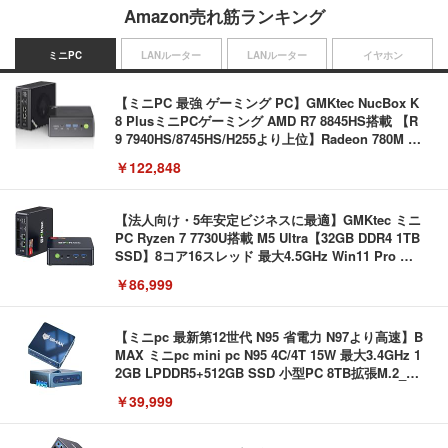
Amazon売れ筋ランキング
ミニPC
LANルーター
LANルーター
イヤホン
【ミニPC 最強 ゲーミング PC】GMKtec NucBox K
8 PlusミニPCゲーミング AMD R7 8845HS搭載 【R
9 7940HS/8745HS/H255より上位】Radeon 780M | 1
28GB DDR5拡張可能 32GB DDR5+1TB SSD |Oculi
￥122,848
nk・USB4.0×2 | Win11 Pro 5.1GHz | Win11 Pro | 8
K 4画面対応
【法人向け・5年安定ビジネスに最適】GMKtec ミニ
PC Ryzen 7 7730U搭載 M5 Ultra【32GB DDR4 1TB
SSD】8コア16スレッド 最大4.5GHz Win11 Pro 小
型PC 2.5G有線LAN Wi-Fi 6E BT5.2 8K3画面同時出
￥86,999
力 HDMI2.0/DP1.4/USB-C M.2 SSD 16TB拡張対応
コンパクト 静音ミニPC ゲーミングPC
【ミニpc 最新第12世代 N95 省電力 N97より高速】B
MAX ミニpc mini pc N95 4C/4T 15W 最大3.4GHz 1
2GB LPDDR5+512GB SSD 小型PC 8TB拡張M.2_N
VMe/SATA HDMI2.1/2画面出力 4K@60Hz 小型パソ
￥39,999
コン 高速2.4G/5GWi-Fi BT5.0 ギガビットLAN 静音
ミニパソコン B4Plus