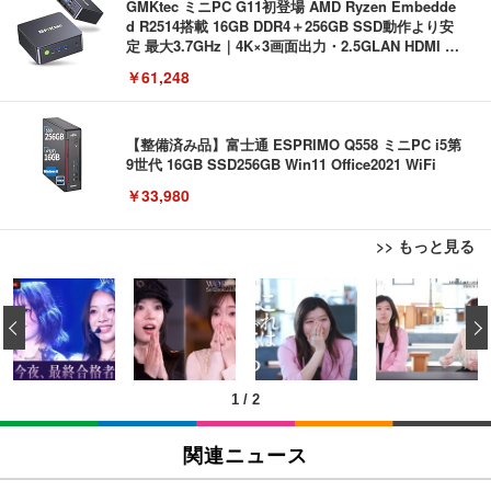
GMKtec ミニPC G11初登場 AMD Ryzen Embedde
d R2514搭載 16GB DDR4＋256GB SSD動作より安
定 最大3.7GHz｜4K×3画面出力・2.5GLAN HDMI 2.
1/Type-C・Win11 Pro Mini PC USB3.2×4 企業・学
￥61,248
習向け 超小型 高性能 (16GB+256GB)
【整備済み品】富士通 ESPRIMO Q558 ミニPC i5第
9世代 16GB SSD256GB Win11 Office2021 WiFi
￥33,980
>> もっと見る
USB から RJ45 延長ケーブルイーサネットエクステ
USB から RJ45 延長ケーブルイーサネットエクステ
Bluetoothイヤホン ワイヤレスイヤホン IPX7防水
ンダー USB 延長 50 メートル距離 RJ45 Cat5e / 6 ケ
ンダー USB 延長 50 メートル距離 RJ45 Cat5e / 6 ケ
最大60時間再生 2026年最新Bluetooth6.0ブルートゥ
‹
ーブル LAN アダプタオーバーリピータイーサネット
ーブル LAN アダプタオーバーリピータイーサネット
ースイヤホン 全音域HIFI音質低遅延接続瞬時 片耳/
両耳 WEB会議/運動/ゲーム/通学通勤/スポーツ/音楽
￥847
￥847
￥999
用iPhone/Android対応 (002 black)
1
/
2
RJ45 ケーブル コネクタ Cat6A Cat6 Cat5e RJ45 イ
RJ45 ケーブル コネクタ Cat6A Cat6 Cat5e RJ45 イ
Grithope イヤホン タイプC【2026新モデル 耐久
ーサネット カプラー メス - メス ケーブル エクステ
ーサネット カプラー メス - メス ケーブル エクステ
性】 有線イヤホン マイク付き HiFi音質 ノイズ低減
関連ニュース
ンダー アダプター
ンダー アダプター
重低音 遅延なし
￥487
￥487
￥949