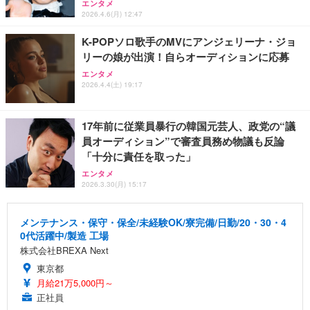
エンタメ
2026.4.6(月) 12:47
K-POPソロ歌手のMVにアンジェリーナ・ジョ
リーの娘が出演！自らオーディションに応募
エンタメ
2026.4.4(土) 19:17
17年前に従業員暴行の韓国元芸人、政党の“議
員オーディション”で審査員務め物議も反論
「十分に責任を取った」
エンタメ
2026.3.30(月) 15:17
メンテナンス・保守・保全/未経験OK/寮完備/日勤/20・30・4
0代活躍中/製造 工場
株式会社BREXA Next
東京都
月給21万5,000円～
正社員