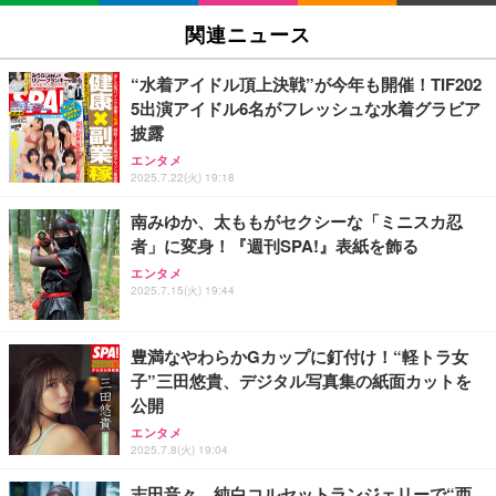
6 UP TO 11 MORE！ MORE！」 - Juice＝Juice(L
ハイスクール・ミュージカル (吹替版)
関連ニュース
判ブロマイド5枚セット) [Blu-ray]
￥400
￥11,000
“水着アイドル頂上決戦”が今年も開催！TIF202
5出演アイドル6名がフレッシュな水着グラビア
披露
日下部ほたる どんどんやる気になる！日下部式学習
法[DVD]
Shall we ダンス？
エンタメ
2025.7.22(火) 19:18
￥4,620
南みゆか、太ももがセクシーな「ミニスカ忍
者」に変身！『週刊SPA!』表紙を飾る
King & Prince DOME TOUR 2026 ～STARRING～
INI THE MOVIE『I Need I』
エンタメ
(初回限定盤)(2枚組) [Blu-ray]
2025.7.15(火) 19:44
￥2,100
￥6,807
豊満なやわらかGカップに釘付け！“軽トラ女
子”三田悠貴、デジタル写真集の紙面カットを
Aぇ! group LIVE TOUR 2025 D.N.A (初回盤)(2枚組)
公開
[Blu-ray]
IVE THE 1ST WORLD TOUR in CINEMA（字幕版）
エンタメ
￥5,981
2025.7.8(火) 19:04
志田音々、純白コルセットランジェリーで“西