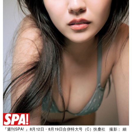
『週刊SPA! 』8月12日・8月19日合併特大号（C）扶桑社 撮影： 細