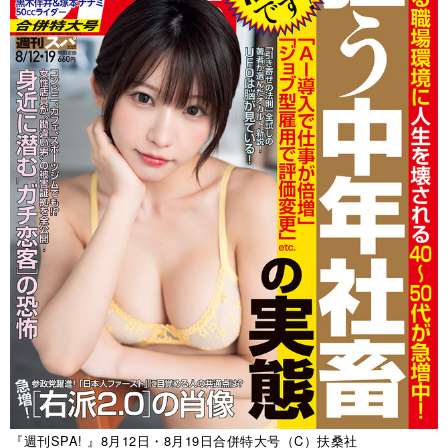
『週刊SPA! 』8月12日・8月19日合併特大号（C）扶桑社