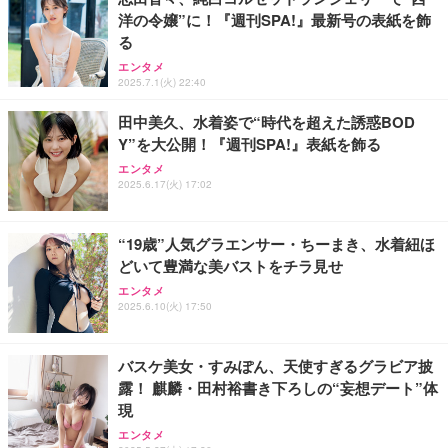
洋の令嬢”に！『週刊SPA!』最新号の表紙を飾
る
エンタメ
2025.7.1(火) 22:40
田中美久、水着姿で“時代を超えた誘惑BOD
Y”を大公開！『週刊SPA!』表紙を飾る
エンタメ
2025.6.17(火) 17:02
“19歳”人気グラエンサー・ちーまき、水着紐ほ
どいて豊満な美バストをチラ見せ
エンタメ
2025.6.10(火) 17:50
バスケ美女・すみぽん、天使すぎるグラビア披
露！ 麒麟・田村裕書き下ろしの“妄想デート”体
現
エンタメ