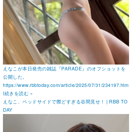
えなこが本日発売の雑誌『PARADE』のオフショットを
公開した。
https://www.rbbtoday.com/article/2025/07/31/234197.htm
l
続きを読む »
えなこ、ベッドサイドで際どすぎる谷間見せ！ | RBB TO
DAY