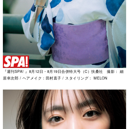
『週刊SPA! 』8月12日・8月19日合併特大号（C）扶桑社 撮影： 細
居幸次郎 / ヘアメイク：田村直子 / スタイリング： MELON