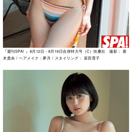
『週刊SPA! 』8月12日・8月19日合併特大号（C）扶桑社 撮影： 唐
木貴央 / ヘアメイク：夢月 / スタイリング： 富田育子