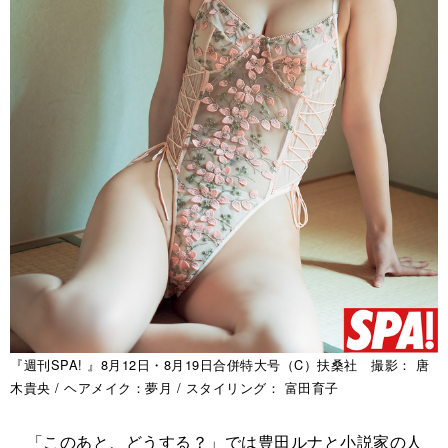
『週刊SPA! 』8月12日・8月19日合併特大号（C）扶桑社 撮影： 唐
木貴央 / ヘアメイク：夢月 / スタイリング： 富田育子
「このあと、どうする？」では豊田ルナと小説家の人