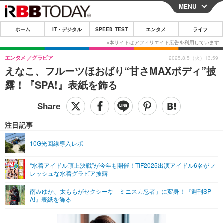
MENU
CLOSE
ホーム
IT・デジタル
SPEED TEST
エンタメ
ライフ
ホーム
IT・デジタル
エンタメ
グラビア
2025.8.5（火）13:59
えなこ、フルーツほおばり“甘さMAXボディ”披
IT・デジタルTOP
スマートフォン
SPEED TEST
露！『SPA!』表紙を飾る
ネタ
ガジェット・ツール
エンタメ
ショッピング
その他
エンタメTOP
映画・ドラマ
ライフ
注目記事
韓流・K-POP
韓国・芸能
ライフTOP
グルメ
リリース一覧
10G光回線導入レポ
音楽
スポーツ
ペット
ショッピング
プッシュ通知の停止方法
“水着アイドル頂上決戦”が今年も開催！TIF2025出演アイドル6名がフ
レッシュな水着グラビア披露
グラビア
ブログ
その他
南みゆか、太ももがセクシーな「ミニスカ忍者」に変身！『週刊SP
ショッピング
その他
A!』表紙を飾る