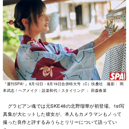
『週刊SPA! 』8月12日・8月19日合併特大号（C）扶桑社 撮影： 岡
本武志 / ヘアメイク：設楽和代 / スタイリング ： 田森春菜
グラビアン魂では元SKE48の北野瑠華が初登場。1st写
真集が大ヒットした彼女が、本人もカメラマンもノって
撮った良作と評するみうらとリリーについて語ってい