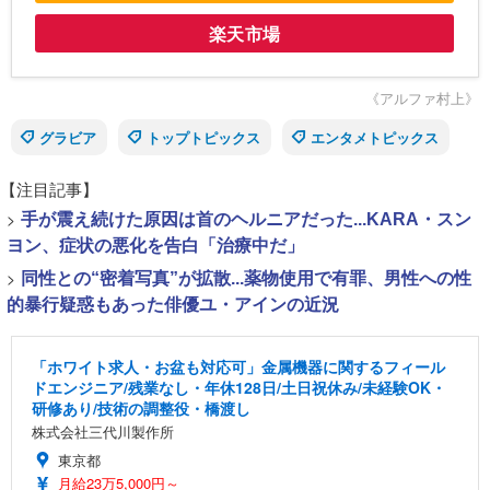
楽天市場
《アルファ村上》
グラビア
トップトピックス
エンタメトピックス
【注目記事】
>
手が震え続けた原因は首のヘルニアだった...KARA・スン
ヨン、症状の悪化を告白「治療中だ」
>
同性との“密着写真”が拡散...薬物使用で有罪、男性への性
的暴行疑惑もあった俳優ユ・アインの近況
「ホワイト求人・お盆も対応可」金属機器に関するフィール
ドエンジニア/残業なし・年休128日/土日祝休み/未経験OK・
研修あり/技術の調整役・橋渡し
株式会社三代川製作所
東京都
月給23万5,000円～