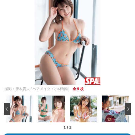
撮影：唐木貴央 / ヘアメイク：小林瑞樹
全 9 枚
‹
1
/
3