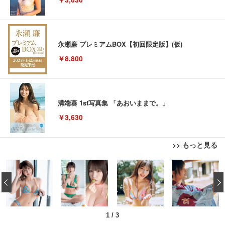
永瀬廉 プレミアムBOX【初回限定版】(仮)
￥8,800
溝端葵 1st写真集 「あおいままで。」
￥3,630
>> もっと見る
Juice=Juice Concert 2026 UP TO 11 MORE! MOR
‹
E! (特典なし) [Blu-ray]
マイケル・ジャクソン Ｔｈｉｓ Ｉｓ Ｉｔ
￥8,698
1
/
3
【Amazon.co.jp限定】「Juice=Juice Concert 202