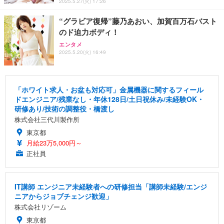
2025.5.27(火) 17:26
“グラビア復帰”藤乃あおい、加賀百万石バスト
のド迫力ボディ！
エンタメ
2025.5.20(火) 16:49
「ホワイト求人・お盆も対応可」金属機器に関するフィール
ドエンジニア/残業なし・年休128日/土日祝休み/未経験OK・
研修あり/技術の調整役・橋渡し
株式会社三代川製作所
東京都
月給23万5,000円～
正社員
IT講師 エンジニア未経験者への研修担当「講師未経験/エンジ
ニアからジョブチェンジ歓迎」
株式会社リゾーム
東京都