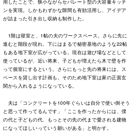
用したことで、狭小ながらセパレート型の大容量キッチ
ンを実現。しかもわずかな隙間も有効活用し、アイデア
が詰まった引き出し収納も制作した。
1階は寝室と、1帖の夫のワークスペース。さらに先に
進むと階段が現れ、下にはまるで秘密基地のような22帖
もある地下室が広がっている。現在は遊び場などとして
使っているが、近い将来、子どもが増えたら木で壁を作
って個室にするという。さらにもっと先の将来には、ス
ペースを貸し出す計画も。そのため地下室は家の正面玄
関から入れるようになっている。
夫は「コンクリートを100年ぐらいは自分で使い倒そう
と思って作ってるんです」「ここを作ったからには、僕
の代と子どもの代、もっとその先の代まで愛される建物
になってほしいっていう願いがある」と明かす。