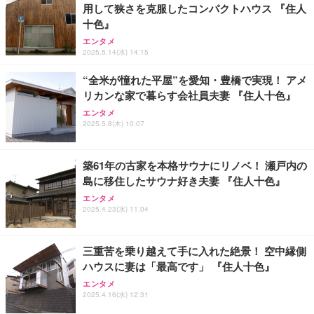
用して狭さを克服したコンパクトハウス 『住人
Sezlife オフィスチェア デスクチェア 疲れない テレ
【整備済み品】Dell E2724HS 27インチ 液晶モニタ
Smart Basic(スマートベーシック) 【Amazon.co.jp
十色』
ワーク チェア 強化バックレスト 30度ロッキング機
ー フルHD（1920×1080）VA 非光沢 HDMI/DisplayP
限定】 Smart Basic アイリスオーヤマ ペットシーツ
能 人間工学 椅子 腰サポート 90度跳ね上げ式アーム
ort/VGA スピーカー内蔵 高さ調整 スイベル VESA対
超厚型 お徳用 ワイド 100枚入 (x 1) (ケース販売)
エンタメ
2025.5.14(水) 14:15
レスト 3Dヘッドレスト ハンガー付き 高反発クッシ
応 ComfortView ビジネス向け
￥7,680
￥15,800
￥3,670
ョン PCチェア 通気性メッシュ ゲーミング/勉強/事
“全米が憧れた平屋”を愛知・豊橋で実現！ アメ
務用 おしゃれ パソコンチェア (ホワイト)
リカンな家で暮らす会社員夫妻 『住人十色』
ANDWINT オフィスチェア デスクチェア 肘なし メ
【MiniLED/24.5inch/280Hz/FHD】GRAPHT THE S
アイリスオーヤマ ペットシーツ 超厚型 お徳用 レギ
ッシュ 通気性 ランバーサポート付き 腰サポート ガ
HOOTER Gaming Monitor 24” Essential ゲーミン
エンタメ
ュラー 200枚入【Amazon.co.jp限定】
ス圧無段階昇降 360度回転 キャスター付き コンパク
グモニター QD 24.5インチ 1ms FHD 量子ドット 残
2025.5.8(木) 10:07
ト 幅52×奥行58.5×高さ84～96cm テレワーク 在宅
像低減 (3年保証 | 輝点保証 | 日本メーカー)
￥3,731
￥4,139
￥34,980
勤務 ブラック
築61年の古家を本格サウナにリノベ！ 瀬戸内の
島に移住したサウナ好き夫妻 『住人十色』
エンタメ
2025.4.23(水) 11:04
三重苦を乗り越えて手に入れた絶景！ 空中縁側
ハウスに妻は「最高です」 『住人十色』
エンタメ
2025.4.16(水) 12:31