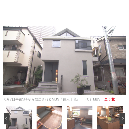
6月7日午後5時から放送されるMBS『住人十色』 （C）MBS
全 5 枚
‹