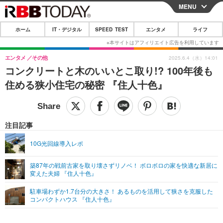
MENU
CLOSE
ホーム
IT・デジタル
SPEED TEST
エンタメ
ライフ
ホーム
IT・デジタル
エンタメ
その他
2025.6.4（水）14:01
コンクリートと木のいいとこ取り!? 100年後も
IT・デジタルTOP
スマートフォン
SPEED TEST
住める狭小住宅の秘密 『住人十色』
ネタ
ガジェット・ツール
エンタメ
ショッピング
その他
エンタメTOP
映画・ドラマ
ライフ
注目記事
韓流・K-POP
韓国・芸能
ライフTOP
グルメ
リリース一覧
10G光回線導入レポ
音楽
スポーツ
ペット
ショッピング
プッシュ通知の停止方法
築87年の戦前古家を取り壊さずリノベ！ ボロボロの家を快適な新居に
変えた夫婦 『住人十色』
グラビア
ブログ
その他
駐車場わずか1.7台分の大きさ！ あるものを活用して狭さを克服した
ショッピング
その他
コンパクトハウス 『住人十色』