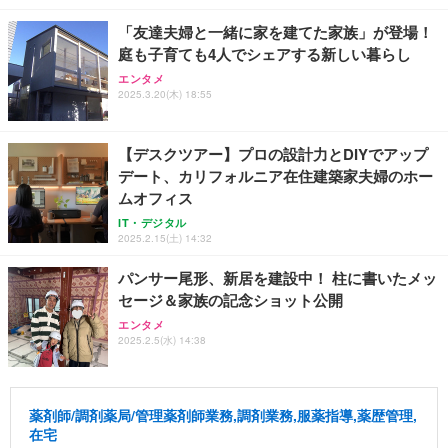
「友達夫婦と一緒に家を建てた家族」が登場！
庭も子育ても4人でシェアする新しい暮らし
エンタメ
2025.3.20(木) 18:55
【デスクツアー】プロの設計力とDIYでアップ
デート、カリフォルニア在住建築家夫婦のホー
ムオフィス
IT・デジタル
2025.2.15(土) 14:32
パンサー尾形、新居を建設中！ 柱に書いたメッ
セージ＆家族の記念ショット公開
エンタメ
2025.2.5(水) 14:38
薬剤師/調剤薬局/管理薬剤師業務,調剤業務,服薬指導,薬歴管理,
在宅