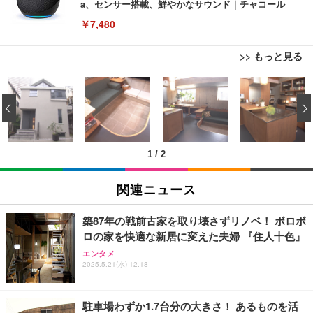
a、センサー搭載、鮮やかなサウンド｜チャコール
￥7,480
>> もっと見る
[EdoErgo] オフィスチェア 椅子 テレワーク 疲れな
EIZO ビジネス向けプレミアムモニター | FlexScan
Amazonベーシック ペットシーツ 薄型 レギュラー 1
い 跳ね上げ式アームレスト コンパクト 約105度ロッ
EV3240X-WT | 31.5型4K UHD・USB Type-C・ホワ
‹
回使い捨て 無香料 ホワイト 300枚
キング pc 事務椅子 360度回転 座面昇降 強化ナイロ
イト
ン樹脂ベース 通気性メッシュ 在宅ワーク H-WY01
￥3,373
￥5,699
￥105,595
(黒網+黒枠+黒足)
1
/
2
EIZO ビジネス向けプレミアムモニター | FlexScan
SIHOO B100 オフィスチェア／デスクチェア メッシ
Amazonベーシック ペットシーツ 厚型 ワイド 42枚
EV2740X-WT | 27.0型4K UHD・USB Type-C・ホワ
ュチェア 人間工学 疲れない ブラック
x2袋(84枚) ホワイト(吸収面:ライトブルー)
関連ニュース
イト
￥27,999
￥3,234
￥109,572
築87年の戦前古家を取り壊さずリノベ！ ボロボ
ロの家を快適な新居に変えた夫婦 『住人十色』
Sezlife オフィスチェア デスクチェア 疲れない テレ
【純正品】27"ゲーミングモニター DualSense 充電
ネオ・ルーライフ ネオ・オムツ L 中型犬用 26枚入
エンタメ
ワーク チェア 強化バックレスト 30度ロッキング機
2025.5.21(水) 12:18
フック付き（CFI-ZDM1J）
り 単品
能 人間工学 椅子 腰サポート 90度跳ね上げ式アーム
レスト 3Dヘッドレスト ハンガー付き 高反発クッシ
￥49,979
￥1,800
￥7,680
ョン PCチェア 通気性メッシュ ゲーミング/勉強/事
駐車場わずか1.7台分の大きさ！ あるものを活
務用 おしゃれ パソコンチェア (ブラック)