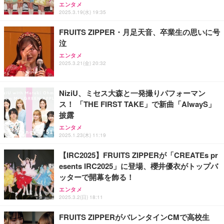
ス圧無段階昇降 360度回転 キャスター付き コンパク
グモニター QD 24.5インチ 1ms FHD 量子ドット 残
エンタメ
ト 幅52×奥行58.5×高さ84～96cm テレワーク 在宅
像低減 (3年保証 | 輝点保証 | 日本メーカー)
￥3,731
2025.3.19(水) 19:35
￥4,139
￥34,980
勤務 ブラック
FRUITS ZIPPER・月足天音、卒業生の思いに号
泣
エンタメ
2025.3.21(金) 20:32
NiziU、ミセス大森と一発撮りパフォーマン
ス！ 「THE FIRST TAKE」で新曲「AlwayS」
披露
エンタメ
2025.1.23(木) 11:19
【IRC2025】FRUITS ZIPPERが「CREATEs pr
esents IRC2025」に登場、櫻井優衣がトップバ
ッターで開幕を飾る！
エンタメ
2025.3.2(日) 18:11
FRUITS ZIPPERがバレンタインCMで高校生