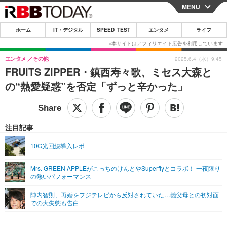
MENU
CLOSE
ホーム
IT・デジタル
SPEED TEST
エンタメ
ライフ
ホーム
IT・デジタル
エンタメ
その他
2025.6.4（水）9:45
FRUITS ZIPPER・鎮西寿々歌、ミセス大森と
IT・デジタルTOP
スマートフォン
SPEED TEST
の“熱愛疑惑”を否定「ずっと辛かった」
ネタ
ガジェット・ツール
エンタメ
ショッピング
その他
エンタメTOP
映画・ドラマ
ライフ
注目記事
韓流・K-POP
韓国・芸能
ライフTOP
グルメ
リリース一覧
10G光回線導入レポ
音楽
スポーツ
ペット
ショッピング
プッシュ通知の停止方法
Mrs. GREEN APPLEがこっちのけんとやSuperflyとコラボ！ 一夜限り
の熱いパフォーマンス
グラビア
ブログ
その他
陣内智則、再婚をフジテレビから反対されていた…義父母との初対面
ショッピング
その他
での大失態も告白