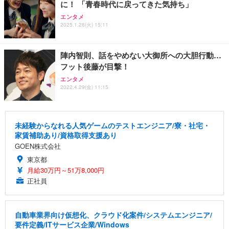
に！ 「青春時代に戻ってきた気持ち」
エンタメ
2025.1.28(火) 15:11
陣内智則、話をやめない大御所への大胆行動…
フット後藤が目撃！
エンタメ
2022.4.29(金) 11:15
未経験からなれる人気ゲームのテストエンジニア/寮・社宅・
家賃補助あり/資格取得支援あり
GOEN株式会社
東京都
月給30万円～51万8,000円
正社員
自動車業界向け仮想化、クラウド化案件/システムエンジニア/
要件定義/ITサービス企業/Windows