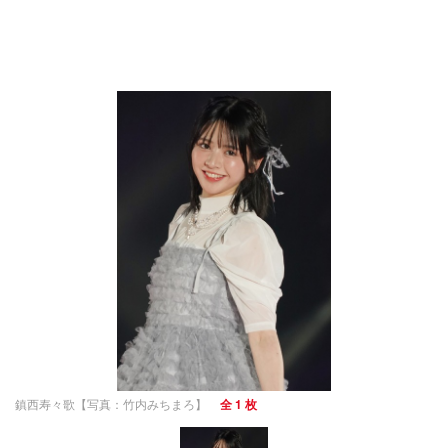
鎮西寿々歌【写真：竹内みちまろ】
全 1 枚