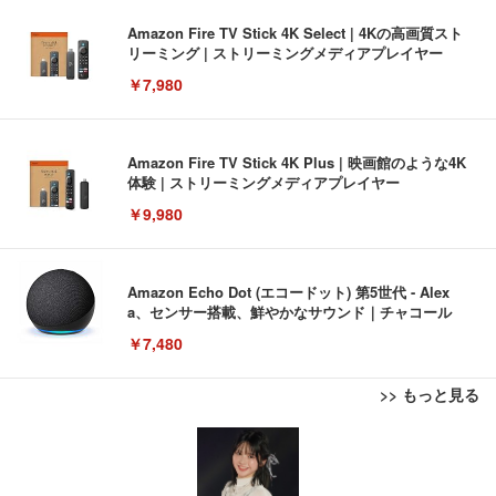
Amazon Fire TV Stick 4K Select | 4Kの高画質スト
リーミング | ストリーミングメディアプレイヤー
￥7,980
Amazon Fire TV Stick 4K Plus | 映画館のような4K
体験 | ストリーミングメディアプレイヤー
￥9,980
Amazon Echo Dot (エコードット) 第5世代 - Alex
a、センサー搭載、鮮やかなサウンド｜チャコール
￥7,480
>> もっと見る
[EdoErgo] オフィスチェア 椅子 テレワーク 疲れな
EIZO ビジネス向けプレミアムモニター | FlexScan
Amazonベーシック ペットシーツ 薄型 レギュラー 1
い 跳ね上げ式アームレスト コンパクト 約105度ロッ
EV3240X-WT | 31.5型4K UHD・USB Type-C・ホワ
回使い捨て 無香料 ホワイト 300枚
キング pc 事務椅子 360度回転 座面昇降 強化ナイロ
イト