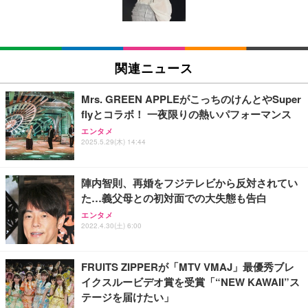
ン樹脂ベース 通気性メッシュ 在宅ワーク H-WY01
￥3,373
￥5,699
￥105,595
(黒網+黒枠+黒足)
EIZO ビジネス向けプレミアムモニター | FlexScan
SIHOO B100 オフィスチェア／デスクチェア メッシ
Amazonベーシック ペットシーツ 厚型 ワイド 42枚
EV2740X-WT | 27.0型4K UHD・USB Type-C・ホワ
ュチェア 人間工学 疲れない ブラック
x2袋(84枚) ホワイト(吸収面:ライトブルー)
関連ニュース
イト
￥27,999
￥3,234
￥109,572
Mrs. GREEN APPLEがこっちのけんとやSuper
flyとコラボ！ 一夜限りの熱いパフォーマンス
Sezlife オフィスチェア デスクチェア 疲れない テレ
【純正品】27"ゲーミングモニター DualSense 充電
ネオ・ルーライフ ネオ・オムツ L 中型犬用 26枚入
エンタメ
ワーク チェア 強化バックレスト 30度ロッキング機
フック付き（CFI-ZDM1J）
り 単品
2025.5.29(木) 14:44
能 人間工学 椅子 腰サポート 90度跳ね上げ式アーム
レスト 3Dヘッドレスト ハンガー付き 高反発クッシ
￥49,979
￥1,800
￥7,680
ョン PCチェア 通気性メッシュ ゲーミング/勉強/事
陣内智則、再婚をフジテレビから反対されてい
務用 おしゃれ パソコンチェア (ブラック)
た…義父母との初対面での大失態も告白
Sezlife オフィスチェア デスクチェア 疲れない テレ
【整備済み品】Dell E2724HS 27インチ 液晶モニタ
Smart Basic(スマートベーシック) 【Amazon.co.jp
エンタメ
ワーク チェア 強化バックレスト 30度ロッキング機
ー フルHD（1920×1080）VA 非光沢 HDMI/DisplayP
限定】 Smart Basic アイリスオーヤマ ペットシーツ
2022.4.30(土) 6:00
能 人間工学 椅子 腰サポート 90度跳ね上げ式アーム
ort/VGA スピーカー内蔵 高さ調整 スイベル VESA対
超厚型 お徳用 ワイド 100枚入 (x 1) (ケース販売)
レスト 3Dヘッドレスト ハンガー付き 高反発クッシ
応 ComfortView ビジネス向け
￥7,680
￥15,800
￥3,670
ョン PCチェア 通気性メッシュ ゲーミング/勉強/事
FRUITS ZIPPERが「MTV VMAJ」最優秀ブレ
務用 おしゃれ パソコンチェア (ホワイト)
イクスルービデオ賞を受賞「“NEW KAWAII”ス
ANDWINT オフィスチェア デスクチェア 肘なし メ
【MiniLED/24.5inch/280Hz/FHD】GRAPHT THE S
アイリスオーヤマ ペットシーツ 超厚型 お徳用 レギ
テージを届けたい」
ッシュ 通気性 ランバーサポート付き 腰サポート ガ
HOOTER Gaming Monitor 24” Essential ゲーミン
ュラー 200枚入【Amazon.co.jp限定】