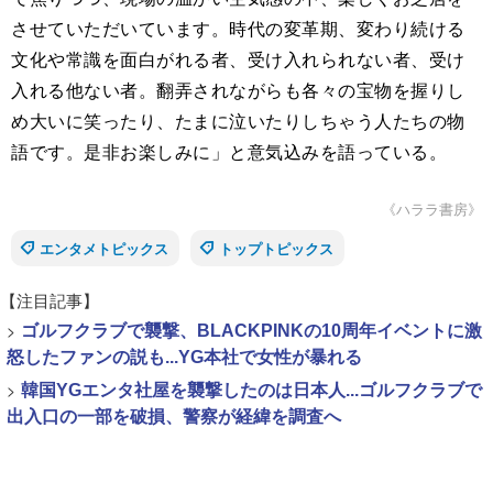
させていただいています。時代の変革期、変わり続ける
文化や常識を面白がれる者、受け入れられない者、受け
入れる他ない者。翻弄されながらも各々の宝物を握りし
め大いに笑ったり、たまに泣いたりしちゃう人たちの物
語です。是非お楽しみに」と意気込みを語っている。
《ハララ書房》
エンタメトピックス
トップトピックス
【注目記事】
>
ゴルフクラブで襲撃、BLACKPINKの10周年イベントに激
怒したファンの説も...YG本社で女性が暴れる
>
韓国YGエンタ社屋を襲撃したのは日本人...ゴルフクラブで
出入口の一部を破損、警察が経緯を調査へ