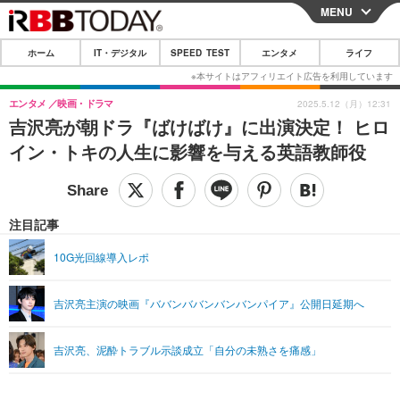
MENU
CLOSE
ホーム
IT・デジタル
SPEED TEST
エンタメ
ライフ
ホーム
IT・デジタル
エンタメ
映画・ドラマ
2025.5.12（月）12:31
吉沢亮が朝ドラ『ばけばけ』に出演決定！ ヒロ
IT・デジタルTOP
スマートフォン
SPEED TEST
イン・トキの人生に影響を与える英語教師役
ネタ
ガジェット・ツール
エンタメ
ショッピング
その他
エンタメTOP
映画・ドラマ
ライフ
注目記事
韓流・K-POP
韓国・芸能
ライフTOP
グルメ
リリース一覧
10G光回線導入レポ
音楽
スポーツ
ペット
ショッピング
プッシュ通知の停止方法
吉沢亮主演の映画『ババンババンバンバンパイア』公開日延期へ
グラビア
ブログ
その他
ショッピング
その他
吉沢亮、泥酔トラブル示談成立「自分の未熟さを痛感」