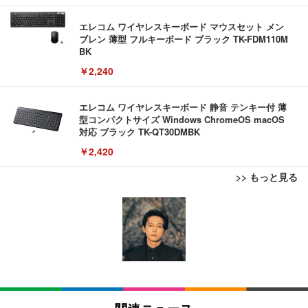
エレコム ワイヤレスキーボード マウスセット メン
ブレン 薄型 フルキーボード ブラック TK-FDM110M
BK
￥2,240
エレコム ワイヤレスキーボード 静音 テンキー付 薄
型コンパクトサイズ Windows ChromeOS macOS
対応 ブラック TK-QT30DMBK
￥2,420
>> もっと見る
【ミニPC 最強 ゲーミング PC】GMKtec NucBox K
TITAN GAMING 【メーカー保証1年】【850W GOL
エレコム 充電器 Type-C USB-C 20W USB PD対応
8 PlusミニPCゲーミング AMD R7 8845HS搭載 【R
D電源搭載】 ゲーミングPC デスクトップパソコン
ケーブル一体型 1.5m PSE認証品 GaN採用 折りたた
9 7940HS/8745HS/H255より上位】Radeon 780M | 1
GeForce RTX 5060 Ryzen 7 5700X メモリ32GB NV
み式プラグ しろちゃん 【 iPhone16 15 等対応】 E
28GB DDR5拡張可能 32GB DDR5+1TB SSD |Oculi
Me SSD 2TB Windows 11 Home CX200M ブラック
C-AC6920WF
￥122,848
￥222,000
￥1,090
nk・USB4.0×2 | Win11 Pro 5.1GHz | Win11 Pro | 8
K 4画面対応
【法人向け・5年安定ビジネスに最適】GMKtec ミニ
TITAN GAMING 【メーカー保証1年】【850W GOL
モバイルバッテリー 大容量 30000mAh 【22.5W/20
PC Ryzen 7 7730U搭載 M5 Ultra【32GB DDR4 1TB
D電源搭載】 ゲーミングPC デスクトップパソコン
W急速充電 4本ケーブル内蔵】 209g超軽量 小型 バ
関連ニュース