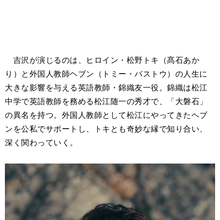
吉沢が演じるのは、ヒロイン・松野トキ（髙石あか
り）と外国人教師ヘブン（トミー・バストウ）の人生に
大きな影響を与える英語教師・錦織友一役。錦織は松江
中学で英語教師を務める松江随一の秀才で、「大磐石」
の異名を持つ。外国人教師として松江にやってきたヘブ
ンを公私でサポートし、トキとも奇妙な縁で知り合い、
深く関わっていく。