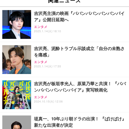
SSD】8コア16スレッド 最大4.5GHz Win11 Pro 小
GeForce RTX 5060 Ryzen 7 5700X メモリ32GB NV
ッテリー 5台同時充電 Type-C出力 スマホ 充電器 LC
型PC 2.5G有線LAN Wi-Fi 6E BT5.2 8K3画面同時出
Me SSD 2TB Windows 11 Home CX200M ホワイト
D残量表示 LEDライト付き ストラップ付き 持ち運び
￥86,999
￥222,000
￥2,469
力 HDMI2.0/DP1.4/USB-C M.2 SSD 16TB拡張対応
携帯充電器 停電対策 アウトドア/旅行/出張/防災/緊
吉沢亮主演の映画『ババンババンバンバンパイ
コンパクト 静音ミニPC ゲーミングPC
急用 iOS/Android各種他対応 機内持込可 (高級白い)
ア』公開日延期へ
【ミニpc 最新第12世代 N95 省電力 N97より高速】B
【整備済み品】Lenovo ThinkCentre M75s Gen2 Ry
エレコム 充電器 Type-C USB-C 20W USB PD対応 1
エンタメ
MAX ミニpc mini pc N95 4C/4T 15W 最大3.4GHz 1
zen 5 PRO 3400G メモリ16GB SSD256GB Window
ポート PSE認証品 GaN採用 折りたたみ式プラグ ホ
2025.1.14(火) 18:10
2GB LPDDR5+512GB SSD 小型PC 8TB拡張M.2_N
s11 Pro MS Office 2021 Type-C Wi-Fi Bluetooth D
ワイト 【 iPhone16 15 等対応】 EC-AC6820WH
VMe/SATA HDMI2.1/2画面出力 4K@60Hz 小型パソ
VD搭載 デスクトップPC
￥39,999
￥37,760
￥790
コン 高速2.4G/5GWi-Fi BT5.0 ギガビットLAN 静音
吉沢亮、泥酔トラブル示談成立「自分の未熟さ
ミニパソコン B4Plus
を痛感」
GMKtec ミニPC G11初登場 AMD Ryzen Embedde
【整備済み品】 ゲーミングPC デスクトップ タワー
エレコム 充電器 40W 2ポート Type-C USB PD対応
エンタメ
d R2514搭載 16GB DDR4＋256GB SSD動作より安
型 UNITCOM biz-h 10世代 Core i7-10700 - RTX 406
PPS対応 GaN II採用 折りたたみ式プラグ ホワイト
2025.1.14(火) 17:55
定 最大3.7GHz｜4K×3画面出力・2.5GLAN HDMI 2.
0 8G - 32GBメモリ - 大容量 SSD1.0TB - Windows
EC-AC10640WH
1/Type-C・Win11 Pro Mini PC USB3.2×4 企業・学
11 - ゲームPC - プロ仕様 マウスコンピュータ
￥61,248
￥169,800
￥1,790
習向け 超小型 高性能 (16GB+256GB)
吉沢亮が板垣李光人、原菜乃華と共演！ 『ババ
ンババンバンバンパイア』実写映画化
【整備済み品】Dell OptiPlex SFF Plus 7010 デスク
エレコム 65W 充電器 Type-C コンセント 急速 PD対
【整備済み品】富士通 ESPRIMO Q558 ミニPC i5第
トップPC Core i5-13500 DDR4 メモリ32GB SSD51
応 スイング式プラグ採用 PSE技術基準適合 ブラッ
エンタメ
9世代 16GB SSD256GB Win11 Office2021 WiFi
2GB+HDD1TB MS Office 2021 DisplayPort/HDMI U
ク EC-AC12465BK
2024.10.15(火) 12:06
SB3.2 有線LAN 省スペース ビジネスPC/Wi-Fi USB
￥33,980
￥114,800
￥2,190
アダプター付
堤真一、10年ぶり朝ドラの出演！ 『ばけばけ』
新たな出演者が決定