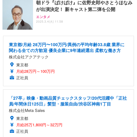
朝ドラ『ばけばけ』に佐野史郎やさとうほなみ
が出演決定！ 新キャスト第二弾を公開
エンタメ
2025.3.4(火) 11:58
東京都/月給 28万円〜100万円/異例の平均年齢33.8歳 業界に
関わる全ての方歓迎 優良企業に9年連続選出 柔軟な働き方
株式会社アクアテック
東京都
月給28万円～100万円
正社員
「27卒」映像・動画品質チェックスタッフ/20代活躍中「正社
員/年間休日125日」髪型・服装自由/渋谷区神南1丁目
株式会社Meta Sales
東京都
月給25万1,800円～32万円
正社員