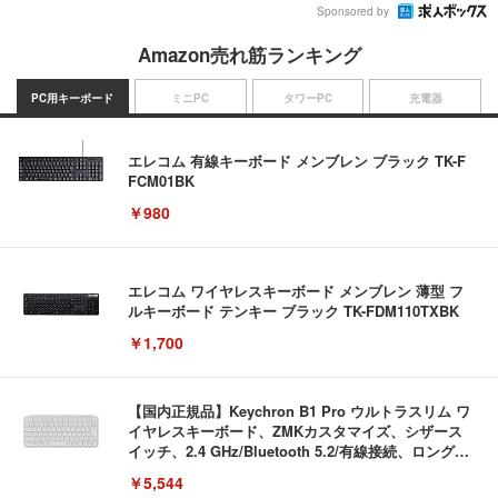
Sponsored by
Amazon売れ筋ランキング
PC用キーボード
ミニPC
タワーPC
充電器
エレコム 有線キーボード メンブレン ブラック TK-F
FCM01BK
￥980
エレコム ワイヤレスキーボード メンブレン 薄型 フ
ルキーボード テンキー ブラック TK-FDM110TXBK
￥1,700
【国内正規品】Keychron B1 Pro ウルトラスリム ワ
イヤレスキーボード、ZMKカスタマイズ、シザース
イッチ、2.4 GHz/Bluetooth 5.2/有線接続、ロングバ
ッテリーライフ、Mac Windows Linux対応 (アイボ
￥5,544
リーホワイト（かな印字なし）, JISレイアウト)