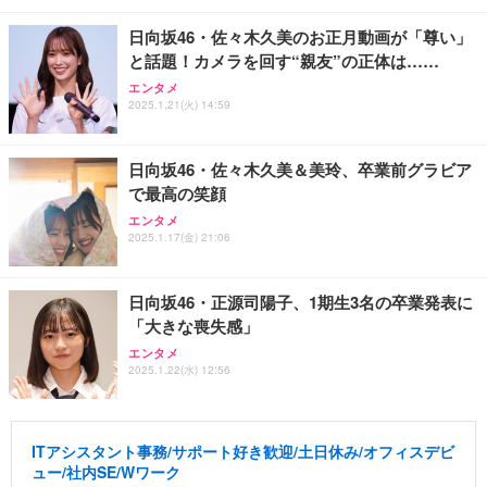
日向坂46・佐々木久美のお正月動画が「尊い」
と話題！カメラを回す“親友”の正体は……
エンタメ
2025.1.21(火) 14:59
日向坂46・佐々木久美＆美玲、卒業前グラビア
で最高の笑顔
エンタメ
2025.1.17(金) 21:06
日向坂46・正源司陽子、1期生3名の卒業発表に
「大きな喪失感」
エンタメ
2025.1.22(水) 12:56
ITアシスタント事務/サポート好き歓迎/土日休み/オフィスデビ
ュー/社内SE/Wワーク