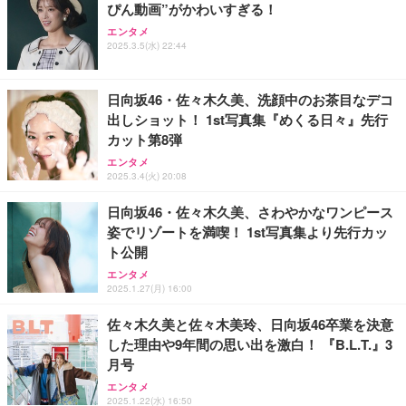
ぴん動画”がかわいすぎる！
【整備済み品】Dell E2724HS 27インチ 液晶モニタ
【整備済み品】Dell E2724HS 27インチ 液晶モニタ
エレコム 充電器 40W 2ポート Type-C USB PD対応
エンタメ
ー フルHD（1920×1080）VA 非光沢 HDMI/DisplayP
ー フルHD（1920×1080）VA 非光沢 HDMI/DisplayP
PPS対応 GaN II採用 折りたたみ式プラグ ホワイト
2025.3.5(水) 22:44
ort/VGA スピーカー内蔵 高さ調整 スイベル VESA対
ort/VGA スピーカー内蔵 高さ調整 スイベル VESA対
EC-AC10640WH
応 ComfortView ビジネス向け
応 ComfortView ビジネス向け
￥15,800
￥15,800
￥1,790
日向坂46・佐々木久美、洗顔中のお茶目なデコ
出しショット！ 1st写真集『めくる日々』先行
【MiniLED/24.5inch/280Hz/FHD】GRAPHT THE S
【MiniLED/24.5inch/280Hz/FHD】GRAPHT THE S
エレコム 65W 充電器 Type-C コンセント 急速 PD対
カット第8弾
HOOTER Gaming Monitor 24” Essential ゲーミン
HOOTER Gaming Monitor 24” Essential ゲーミン
応 スイング式プラグ採用 PSE技術基準適合 ブラッ
グモニター QD 24.5インチ 1ms FHD 量子ドット 残
グモニター QD 24.5インチ 1ms FHD 量子ドット 残
ク EC-AC12465BK
エンタメ
像低減 (3年保証 | 輝点保証 | 日本メーカー)
像低減 (3年保証 | 輝点保証 | 日本メーカー)
2025.3.4(火) 20:08
￥34,980
￥34,980
￥2,190
日向坂46・佐々木久美、さわやかなワンピース
姿でリゾートを満喫！ 1st写真集より先行カッ
ト公開
エンタメ
2025.1.27(月) 16:00
佐々木久美と佐々木美玲、日向坂46卒業を決意
した理由や9年間の思い出を激白！ 『B.L.T.』3
月号
エンタメ
2025.1.22(水) 16:50