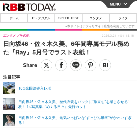
MENU
CLOSE
ホーム
IT・デジタル
SPEED TEST
エンタメ
ライフ
ホーム
IT・デジタル
エンタメ
その他
2025.3.21（金）13:18
日向坂46・佐々木久美、6年間専属モデル務め
IT・デジタルTOP
スマートフォン
SPEED TEST
た『Ray』5月号でラスト表紙！
ネタ
ガジェット・ツール
エンタメ
ショッピング
その他
エンタメTOP
映画・ドラマ
ライフ
注目記事
韓流・K-POP
韓国・芸能
ライフTOP
グルメ
リリース一覧
10G光回線導入レポ
音楽
スポーツ
ペット
ショッピング
プッシュ通知の停止方法
日向坂46・佐々木久美、歴代衣装をバックに“旅立ち”を感じさせる1
枚！ 1st写真集『めくる日々』先行カット
グラビア
ブログ
その他
日向坂46・佐々木久美、元気いっぱいな“すっぴん動画”がかわいすぎ
ショッピング
その他
る！