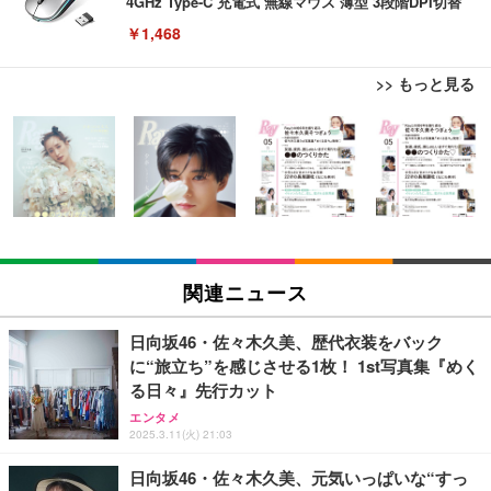
4GHz Type-C 充電式 無線マウス 薄型 3段階DPI切替
￥1,468
>> もっと見る
EIZO ビジネス向けプレミアムモニター | FlexScan
EIZO ビジネス向けプレミアムモニター | FlexScan
エレコム 充電器 Type-C USB-C 20W USB PD対応
EV3240X-WT | 31.5型4K UHD・USB Type-C・ホワ
EV3240X-WT | 31.5型4K UHD・USB Type-C・ホワ
ケーブル一体型 1.5m PSE認証品 GaN採用 折りたた
イト
イト
み式プラグ しろちゃん 【 iPhone16 15 等対応】 E
C-AC6920WF
￥105,595
￥105,595
￥1,090
EIZO ビジネス向けプレミアムモニター | FlexScan
EIZO ビジネス向けプレミアムモニター | FlexScan
モバイルバッテリー 大容量 30000mAh 【22.5W/20
EV2740X-WT | 27.0型4K UHD・USB Type-C・ホワ
EV2740X-WT | 27.0型4K UHD・USB Type-C・ホワ
W急速充電 4本ケーブル内蔵】 209g超軽量 小型 バ
関連ニュース
イト
イト
ッテリー 5台同時充電 Type-C出力 スマホ 充電器 LC
D残量表示 LEDライト付き ストラップ付き 持ち運び
￥109,572
￥109,572
￥2,469
携帯充電器 停電対策 アウトドア/旅行/出張/防災/緊
日向坂46・佐々木久美、歴代衣装をバック
急用 iOS/Android各種他対応 機内持込可 (高級白い)
に“旅立ち”を感じさせる1枚！ 1st写真集『めく
エレコム 充電器 Type-C USB-C 20W USB PD対応 1
る日々』先行カット
【純正品】27"ゲーミングモニター DualSense 充電
【純正品】27"ゲーミングモニター DualSense 充電
ポート PSE認証品 GaN採用 折りたたみ式プラグ ホ
フック付き（CFI-ZDM1J）
フック付き（CFI-ZDM1J）
エンタメ
ワイト 【 iPhone16 15 等対応】 EC-AC6820WH
2025.3.11(火) 21:03
￥49,979
￥49,979
￥790
日向坂46・佐々木久美、元気いっぱいな“すっ