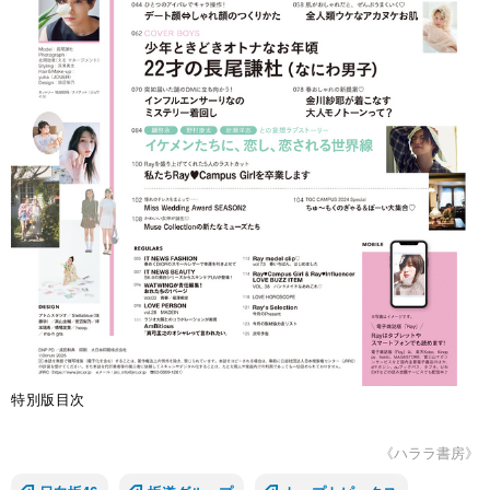
特別版目次
《ハララ書房》