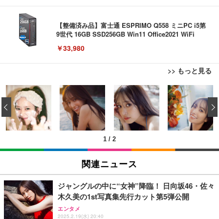
【整備済み品】富士通 ESPRIMO Q558 ミニPC i5第
9世代 16GB SSD256GB Win11 Office2021 WiFi
￥33,980
>> もっと見る
【ミニPC 最強 ゲーミング PC】GMKtec NucBox K
【整備済み品】ノートパソコン 富士通 LIEFBOOK
エレコム 充電器 Type-C USB-C 20W USB PD対応
8 PlusミニPCゲーミング AMD R7 8845HS搭載 【R
U9311X/F 13.3型 第11世代 Core i5-1145G7/Window
ケーブル一体型 1.5m PSE認証品 GaN採用 折りたた
‹
9 7940HS/8745HS/H255より上位】Radeon 780M | 1
s11 Pro/MS Office 2021搭載/Webカメラ/Wifi・Blue
み式プラグ しろちゃん 【 iPhone16 15 等対応】 E
28GB DDR5拡張可能 32GB DDR5+1TB SSD |Oculi
tooth・HDMI・Type-C/360度回転対応/有線静音マウ
C-AC6920WF
￥122,848
￥44,948
￥1,090
nk・USB4.0×2 | Win11 Pro 5.1GHz | Win11 Pro | 8
ス付属/180日保証(タッチスクリーン/メモリ16GB,S
K 4画面対応
SD256GB)
1
/
2
【法人向け・5年安定ビジネスに最適】GMKtec ミニ
【整備済み品】中古 ノートパソコン 富士通 A5511/
モバイルバッテリー 大容量 30000mAh 【22.5W/20
PC Ryzen 7 7730U搭載 M5 Ultra【32GB DDR4 1TB
15.6型/ 第11世代 Core i3-1125G4// Win11 Pro/MS
W急速充電 4本ケーブル内蔵】 209g超軽量 小型 バ
関連ニュース
SSD】8コア16スレッド 最大4.5GHz Win11 Pro 小
Office 2021 Pro 付属/Webカメラ/DVD/豊富な接続端
ッテリー 5台同時充電 Type-C出力 スマホ 充電器 LC
型PC 2.5G有線LAN Wi-Fi 6E BT5.2 8K3画面同時出
子 (HDMI, VGA, USB 3.0)/ 有線静音マウス付属/ 180
D残量表示 LEDライト付き ストラップ付き 持ち運び
￥86,999
￥36,880
￥2,469
力 HDMI2.0/DP1.4/USB-C M.2 SSD 16TB拡張対応
日保証（メモリ 8GB,SSD256GB）
携帯充電器 停電対策 アウトドア/旅行/出張/防災/緊
ジャングルの中に“女神”降臨！ 日向坂46・佐々
コンパクト 静音ミニPC ゲーミングPC
急用 iOS/Android各種他対応 機内持込可 (高級白い)
木久美の1st写真集先行カット第5弾公開
【ミニpc 最新第12世代 N95 省電力 N97より高速】B
【整備済み品】中古 ノートパソコン 富士通 A5511/
エレコム 充電器 Type-C USB-C 20W USB PD対応 1
エンタメ
MAX ミニpc mini pc N95 4C/4T 15W 最大3.4GHz 1
15.6型/ 第11世代 Core i3-1125G4// Win11 Pro/MS
ポート PSE認証品 GaN採用 折りたたみ式プラグ ホ
2025.2.19(水) 20:40