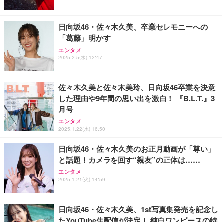
2GB LPDDR5+512GB SSD 小型PC 8TB拡張M.2_N
Office 2021 Pro 付属/Webカメラ/DVD/豊富な接続端
ワイト 【 iPhone16 15 等対応】 EC-AC6820WH
VMe/SATA HDMI2.1/2画面出力 4K@60Hz 小型パソ
子 (HDMI, VGA, USB 3.0)/ 有線静音マウス付属/ 180
￥39,999
￥49,880
￥790
コン 高速2.4G/5GWi-Fi BT5.0 ギガビットLAN 静音
日保証（メモリ 16GB,SSD512GB）
日向坂46・佐々木久美、卒業セレモニーへの
ミニパソコン B4Plus
「葛藤」明かす
GMKtec ミニPC G11初登場 AMD Ryzen Embedde
【整備済み品】ノートパソコン 富士通 LIEFBOOK
エレコム 充電器 40W 2ポート Type-C USB PD対応
エンタメ
d R2514搭載 16GB DDR4＋256GB SSD動作より安
U9311X/F 13.3型 第11世代 Core i5-1145G7/Window
PPS対応 GaN II採用 折りたたみ式プラグ ホワイト
2025.2.5(水) 12:47
定 最大3.7GHz｜4K×3画面出力・2.5GLAN HDMI 2.
s11 Pro/MS Office 2021搭載/Webカメラ/Wifi・Blue
EC-AC10640WH
1/Type-C・Win11 Pro Mini PC USB3.2×4 企業・学
tooth・HDMI・Type-C/360度回転対応/有線静音マウ
￥61,248
￥44,880
￥1,790
習向け 超小型 高性能 (16GB+256GB)
ス付属/180日保証(タッチスクリーン/メモリ8GB,SS
佐々木久美と佐々木美玲、日向坂46卒業を決意
D256GB)
した理由や9年間の思い出を激白！ 『B.L.T.』3
VETESAノートパソコン Corei7 15.6インチ IPS液
エレコム 65W 充電器 Type-C コンセント 急速 PD対
【整備済み品】富士通 ESPRIMO Q558 ミニPC i5第
月号
晶/1920×1080FHD Office2024搭載 Win11 Pro ノー
応 スイング式プラグ採用 PSE技術基準適合 ブラッ
9世代 16GB SSD256GB Win11 Office2021 WiFi
トPC 16GB メモリ SSD 256GB WEBカメラ付き 軽
ク EC-AC12465BK
エンタメ
量薄型 laptop WIFI5/BT5.0/指紋認証機能/テンキー/
￥33,980
2025.1.22(水) 16:50
￥59,980
￥2,190
日本語キーボード ラップトップ 学生向け 仕事用 学
習用 ピンク
日向坂46・佐々木久美のお正月動画が「尊い」
と話題！カメラを回す“親友”の正体は……
エンタメ
2025.1.21(火) 14:59
日向坂46・佐々木久美、1st写真集発売を記念し
たYouTube生配信が決定！ 純白ワンピースの特