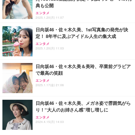
典も公開
エンタメ
2025.1.20(月) 11:07
日向坂46・佐々木久美、1st写真集の発売が決
定！ 8年半に及ぶアイドル人生の集大成
エンタメ
2025.1.20(月) 11:03
日向坂46・佐々木久美＆美玲、卒業前グラビア
で最高の笑顔
エンタメ
2025.1.17(金) 21:06
日向坂46・佐々木久美、メガネ姿で雰囲気がら
り！“大人のお姉さん感”増し増しに
エンタメ
2024.4.15(月) 14:03