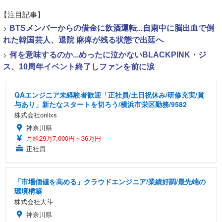
【注目記事】
>
BTSメンバーからの借金に飲酒運転...自粛中に脳出血で倒
れた韓国芸人、退院 麻痺が残る状態で出廷へ
>
何を意味するのか...めったに泣かないBLACKPINK・ジ
ス、10周年イベント終了しファンを前に涙
QAエンジニア未経験者歓迎「正社員/土日祝休み/研修充実/賞
与あり」新たなスタートを切ろう/横浜市栄区勤務/9582
株式会社onlixs
神奈川県
月給29万7,000円～36万円
正社員
「市場価値を高める」クラウドエンジニア/業績好調/最先端の
環境構築
株式会社大斗
神奈川県