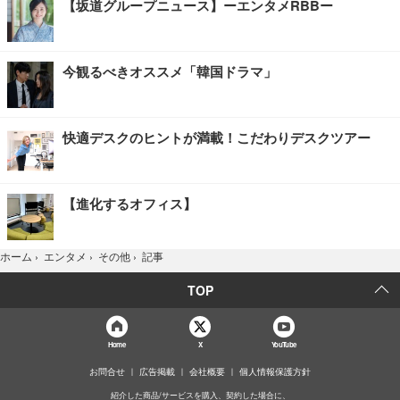
【坂道グループニュース】ーエンタメRBBー
今観るべきオススメ「韓国ドラマ」
快適デスクのヒントが満載！こだわりデスクツアー
【進化するオフィス】
記事
ホーム
›
エンタメ
›
その他
›
TOP
Home
X
YouTube
お問合せ
広告掲載
会社概要
個人情報保護方針
紹介した商品/サービスを購入、契約した場合に、