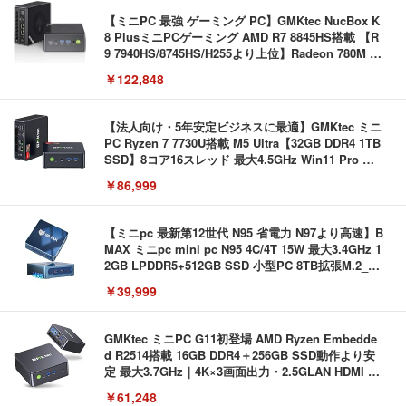
【ミニPC 最強 ゲーミング PC】GMKtec NucBox K
8 PlusミニPCゲーミング AMD R7 8845HS搭載 【R
9 7940HS/8745HS/H255より上位】Radeon 780M | 1
28GB DDR5拡張可能 32GB DDR5+1TB SSD |Oculi
￥122,848
nk・USB4.0×2 | Win11 Pro 5.1GHz | Win11 Pro | 8
K 4画面対応
【法人向け・5年安定ビジネスに最適】GMKtec ミニ
PC Ryzen 7 7730U搭載 M5 Ultra【32GB DDR4 1TB
SSD】8コア16スレッド 最大4.5GHz Win11 Pro 小
型PC 2.5G有線LAN Wi-Fi 6E BT5.2 8K3画面同時出
￥86,999
力 HDMI2.0/DP1.4/USB-C M.2 SSD 16TB拡張対応
コンパクト 静音ミニPC ゲーミングPC
【ミニpc 最新第12世代 N95 省電力 N97より高速】B
MAX ミニpc mini pc N95 4C/4T 15W 最大3.4GHz 1
2GB LPDDR5+512GB SSD 小型PC 8TB拡張M.2_N
VMe/SATA HDMI2.1/2画面出力 4K@60Hz 小型パソ
￥39,999
コン 高速2.4G/5GWi-Fi BT5.0 ギガビットLAN 静音
ミニパソコン B4Plus
GMKtec ミニPC G11初登場 AMD Ryzen Embedde
d R2514搭載 16GB DDR4＋256GB SSD動作より安
定 最大3.7GHz｜4K×3画面出力・2.5GLAN HDMI 2.
1/Type-C・Win11 Pro Mini PC USB3.2×4 企業・学
￥61,248
習向け 超小型 高性能 (16GB+256GB)