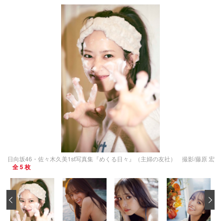
日向坂46・佐々木久美1st写真集『めくる日々』（主婦の友社） 撮影/藤原 宏
全 5 枚
‹