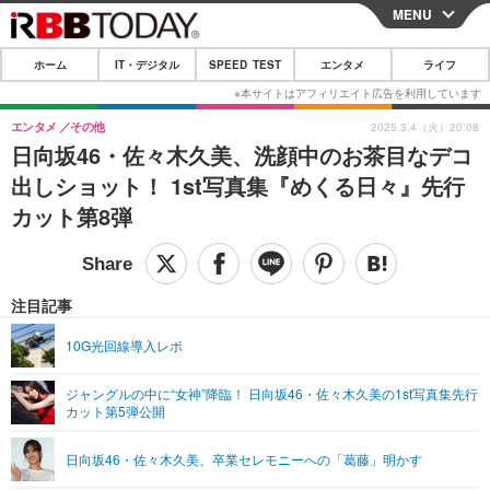
MENU
CLOSE
ホーム
IT・デジタル
SPEED TEST
エンタメ
ライフ
ホーム
IT・デジタル
エンタメ
その他
2025.3.4（火）20:08
日向坂46・佐々木久美、洗顔中のお茶目なデコ
IT・デジタルTOP
スマートフォン
SPEED TEST
出しショット！ 1st写真集『めくる日々』先行
ネタ
ガジェット・ツール
カット第8弾
エンタメ
ショッピング
その他
エンタメTOP
映画・ドラマ
ライフ
韓流・K-POP
韓国・芸能
注目記事
ライフTOP
グルメ
リリース一覧
音楽
スポーツ
10G光回線導入レポ
ペット
ショッピング
プッシュ通知の停止方法
グラビア
ブログ
その他
ジャングルの中に“女神”降臨！ 日向坂46・佐々木久美の1st写真集先行
カット第5弾公開
ショッピング
その他
日向坂46・佐々木久美、卒業セレモニーへの「葛藤」明かす