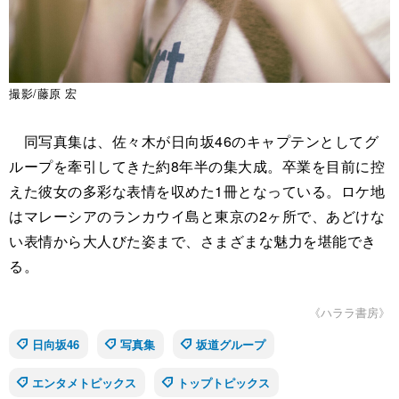
撮影/藤原 宏
同写真集は、佐々木が日向坂46のキャプテンとしてグ
ループを牽引してきた約8年半の集大成。卒業を目前に控
えた彼女の多彩な表情を収めた1冊となっている。ロケ地
はマレーシアのランカウイ島と東京の2ヶ所で、あどけな
い表情から大人びた姿まで、さまざまな魅力を堪能でき
る。
《ハララ書房》
日向坂46
写真集
坂道グループ
エンタメトピックス
トップトピックス