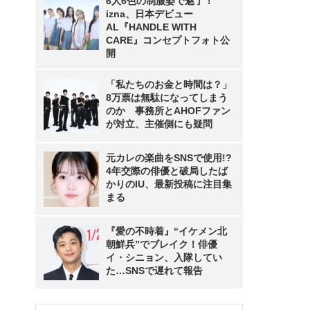
6人6色の制服姿で魅了！
izna、日本デビュー
AL『HANDLE WITH
CARE』コンセプトフォト公
開
「私たちのお金と時間は？」
8万票は無駄になってしまう
のか 事務所とAHOFファン
が対立、主催側にも疑問
元カレの楽曲をSNSで使用!?
4年交際の俳優と破局したば
かりのIU、最新投稿に注目集
まる
『愛の不時着』“イケメン北
朝鮮兵”でブレイク！俳優
イ・シニョン、入隊してい
た…SNSで遅れて報告