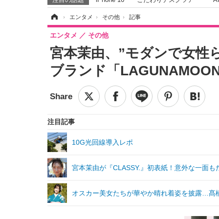
ホーム
›
エンタメ
›
その他
›
記事
エンタメ
その他
宮本茉由、”モダンで女性
ブランド「LAGUNAMO
注目記事
10G光回線導入レポ
宮本茉由が『CLASSY.』初表紙！意外な一面
オスカー美女たちが華やか晴れ着姿を披露…髙橋