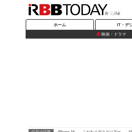
ホーム
IT・デ
映画・ドラマ
注目の話題
iPhone 16
こだわりデスクツアー
A