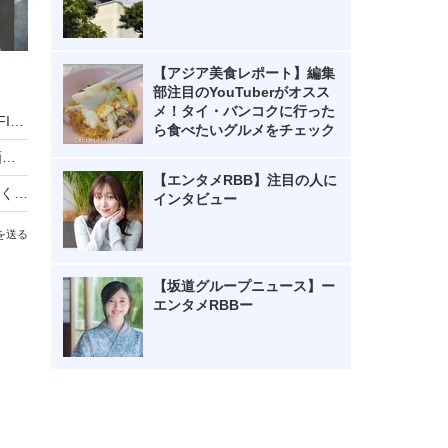
【アジア美食レポート】編集
部注目のYouTuberがオスス
メ！タイ・バンコクに行った
「勝利の女神」としてSNSでも反響！LE SSERAFIM・HONG EUNCHAEが千葉ロッテ戦で始球式に初登場
ら食べたいグルメをチェック
乃木坂46・中西アルノ、どんくさすぎる浴衣動画にネット「相変わらず」「嘘でしょ…」
【エンタメRBB】注目の人に
渡辺満里奈、久々のショートヘアに反響「夏らしくて、、、可愛い」
インタビュー
を送る
【坂道グループニュース】ー
エンタメRBBー