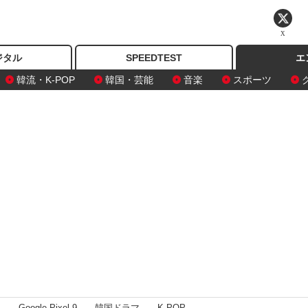
X
ジタル
SPEEDTEST
エ
韓流・K-POP
韓国・芸能
音楽
スポーツ
I
Google Pixel 9
韓国ドラマ
K-POP