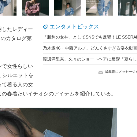
エンタメトピックス
用したレディー
)」のカタログ第
ンで女性らしい
編集部にメッセージ
。程よくシルエットを
って着る人の女
この春着たいイチオシのアイテムを紹介している。