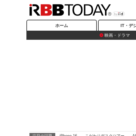
ホーム
IT・デ
映画・ドラマ
注目の話題
iPhone 16
こだわりデスクツアー
A