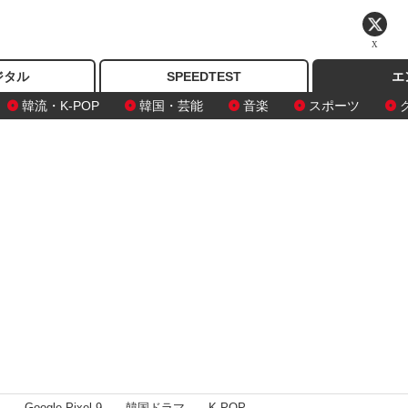
X
ジタル
SPEEDTEST
エ
韓流・K-POP
韓国・芸能
音楽
スポーツ
I
Google Pixel 9
韓国ドラマ
K-POP