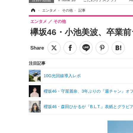
ホーム
›
エンタメ
›
その他
›
記事
エンタメ
その他
欅坂46・小池美波、卒業
注目記事
10G光回線導入レポ
櫻坂46・守屋麗奈、3年ぶりの『週チャン』オフ
櫻坂46・森田ひかるが『B.L.T.』表紙とグラビ