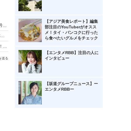
【アジア美食レポート】編集
櫻坂46田村保乃＆日向坂46金村美玖がVOCE9月号初表紙！現場もなごむアイドルオーラ
部注目のYouTuberがオスス
メ！タイ・バンコクに行った
櫻坂46・山﨑天と佐藤愛桜が表紙＆中面で自然体のグラビア！副キャプテン＆四期生曲センターの現在地に迫る
ら食べたいグルメをチェック
櫻坂46・中嶋優月＆村山美羽が「B.L.T.」表紙に！2人の絆を描いたグラビア＆インタビュー掲載
【エンタメRBB】注目の人に
インタビュー
を送る
【坂道グループニュース】ー
エンタメRBBー