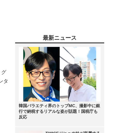
最新ニュース
トグ
ンタ
韓国バラエティ界のトップMC、撮影中に銀
行で納税するリアルな姿が話題！国税庁も
反応