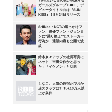
TWICEジヒョの妹が所属する
ガールズグループTUIDE、デ
ビュータイトル曲は『SUN
KISS』！8月24日リリース
SHINee・NCTの追っかけフ
ァン、俳優ファン・ジョンミ
ンに“乗り換え”てストーカー
行為か 通話内容も公開で波
紋
鈴木奈々アップの社長写真に
ネット「吉田栄作かと思っ
た」「イケメン」と話題
しなこ、人気の原宿たぴおか
店スタッフはTilTok10万人以
上が条件