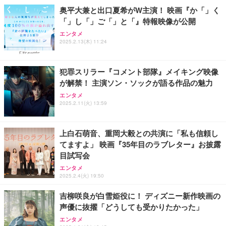
奥平大兼と出口夏希がW主演！ 映画『か「」く
「」し「」ご「」と「』特報映像が公開
エンタメ
2025.2.13(木) 11:24
犯罪スリラー『コメント部隊』メイキング映像
が解禁！ 主演ソン・ソックが語る作品の魅力
エンタメ
2025.2.11(火) 13:59
上白石萌音、重岡大毅との共演に「私も信頼し
てますよ」 映画『35年目のラブレター』お披露
目試写会
エンタメ
2025.2.4(火) 19:50
吉柳咲良が白雪姫役に！ ディズニー新作映画の
声優に抜擢「どうしても受かりたかった」
エンタメ