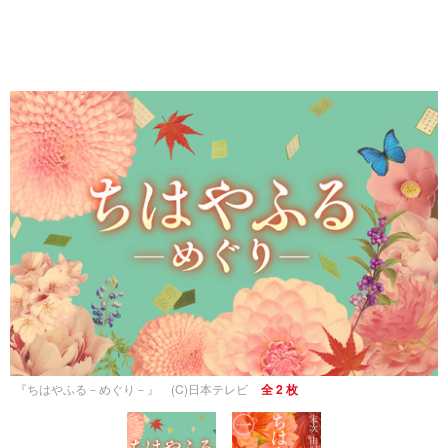
『ちはやふる－めぐり－』 (C)日本テレビ
全 2 枚