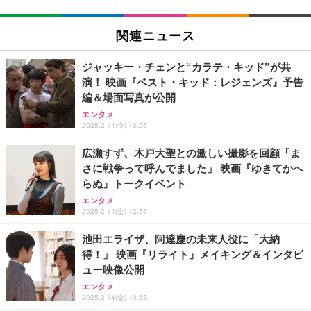
【法人向け・5年安定ビジネスに最適】GMKtec ミニ
EIZO ビジネス向けプレミアムモニター | FlexScan
モバイルバッテリー 大容量 30000mAh 【22.5W/20
PC Ryzen 7 7730U搭載 M5 Ultra【32GB DDR4 1TB
EV2740X-WT | 27.0型4K UHD・USB Type-C・ホワ
W急速充電 4本ケーブル内蔵】 209g超軽量 小型 バ
関連ニュース
SSD】8コア16スレッド 最大4.5GHz Win11 Pro 小
イト
ッテリー 5台同時充電 Type-C出力 スマホ 充電器 LC
型PC 2.5G有線LAN Wi-Fi 6E BT5.2 8K3画面同時出
D残量表示 LEDライト付き ストラップ付き 持ち運び
￥86,999
￥109,572
￥2,469
力 HDMI2.0/DP1.4/USB-C M.2 SSD 16TB拡張対応
携帯充電器 停電対策 アウトドア/旅行/出張/防災/緊
ジャッキー・チェンと“カラテ・キッド”が共
コンパクト 静音ミニPC ゲーミングPC
急用 iOS/Android各種他対応 機内持込可 (高級白い)
演！ 映画『ベスト・キッド：レジェンズ』予告
【ミニpc 最新第12世代 N95 省電力 N97より高速】B
エレコム 充電器 Type-C USB-C 20W USB PD対応 1
編＆場面写真が公開
【純正品】27"ゲーミングモニター DualSense 充電
MAX ミニpc mini pc N95 4C/4T 15W 最大3.4GHz 1
ポート PSE認証品 GaN採用 折りたたみ式プラグ ホ
フック付き（CFI-ZDM1J）
エンタメ
2GB LPDDR5+512GB SSD 小型PC 8TB拡張M.2_N
ワイト 【 iPhone16 15 等対応】 EC-AC6820WH
2025.2.14(金) 13:25
VMe/SATA HDMI2.1/2画面出力 4K@60Hz 小型パソ
￥49,979
￥39,999
￥790
コン 高速2.4G/5GWi-Fi BT5.0 ギガビットLAN 静音
広瀬すず、木戸大聖との激しい撮影を回顧「ま
ミニパソコン B4Plus
さに戦争って呼んでました」 映画『ゆきてかへ
GMKtec ミニPC G11初登場 AMD Ryzen Embedde
【整備済み品】Dell E2724HS 27インチ 液晶モニタ
エレコム 充電器 40W 2ポート Type-C USB PD対応
らぬ』トークイベント
d R2514搭載 16GB DDR4＋256GB SSD動作より安
ー フルHD（1920×1080）VA 非光沢 HDMI/DisplayP
PPS対応 GaN II採用 折りたたみ式プラグ ホワイト
定 最大3.7GHz｜4K×3画面出力・2.5GLAN HDMI 2.
ort/VGA スピーカー内蔵 高さ調整 スイベル VESA対
EC-AC10640WH
エンタメ
1/Type-C・Win11 Pro Mini PC USB3.2×4 企業・学
応 ComfortView ビジネス向け
2025.2.14(金) 12:57
￥61,248
￥15,800
￥1,790
習向け 超小型 高性能 (16GB+256GB)
池田エライザ、阿達慶の未来人役に「大納
得！」 映画『リライト』メイキング＆インタビ
【MiniLED/24.5inch/280Hz/FHD】GRAPHT THE S
エレコム 65W 充電器 Type-C コンセント 急速 PD対
【整備済み品】富士通 ESPRIMO Q558 ミニPC i5第
HOOTER Gaming Monitor 24” Essential ゲーミン
応 スイング式プラグ採用 PSE技術基準適合 ブラッ
ュー映像公開
9世代 16GB SSD256GB Win11 Office2021 WiFi
グモニター QD 24.5インチ 1ms FHD 量子ドット 残
ク EC-AC12465BK
エンタメ
像低減 (3年保証 | 輝点保証 | 日本メーカー)
￥33,980
2025.2.14(金) 10:58
￥34,980
￥2,190