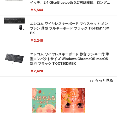
イッチ、2.4 GHz/Bluetooth 5.2/有線接続、ロングバ
ッテリーライフ、Mac Windows Linux対応 (アイボ
￥5,544
リーホワイト（かな印字なし）, JISレイアウト)
エレコム ワイヤレスキーボード マウスセット メン
ブレン 薄型 フルキーボード ブラック TK-FDM110M
BK
￥2,240
エレコム ワイヤレスキーボード 静音 テンキー付 薄
型コンパクトサイズ Windows ChromeOS macOS
対応 ブラック TK-QT30DMBK
￥2,420
>> もっと見る
【ミニPC 最強 ゲーミング PC】GMKtec NucBox K
EIZO ビジネス向けプレミアムモニター | FlexScan
エレコム 充電器 Type-C USB-C 20W USB PD対応
8 PlusミニPCゲーミング AMD R7 8845HS搭載 【R
EV3240X-WT | 31.5型4K UHD・USB Type-C・ホワ
ケーブル一体型 1.5m PSE認証品 GaN採用 折りたた
9 7940HS/8745HS/H255より上位】Radeon 780M | 1
イト
み式プラグ しろちゃん 【 iPhone16 15 等対応】 E
28GB DDR5拡張可能 32GB DDR5+1TB SSD |Oculi
C-AC6920WF
￥122,848
￥105,595
￥1,090
nk・USB4.0×2 | Win11 Pro 5.1GHz | Win11 Pro | 8
K 4画面対応