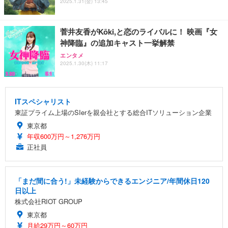
2025.1.31(金) 13:45
菅井友香がKōki,と恋のライバルに！ 映画『女
神降臨』の追加キャスト一挙解禁
エンタメ
2025.1.30(木) 11:17
ITスペシャリスト
東証プライム上場のSIerを親会社とする総合ITソリューション企業
東京都
年収600万円～1,276万円
正社員
「まだ間に合う!」未経験からできるエンジニア/年間休日120
日以上
株式会社RIOT GROUP
東京都
月給29万円～60万円