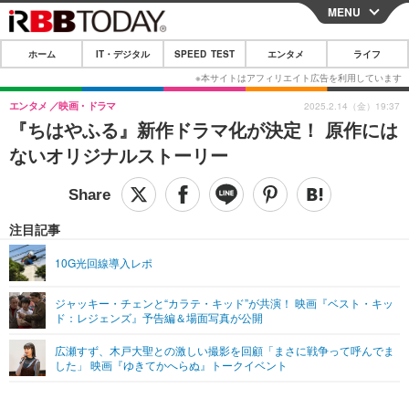
MENU
CLOSE
ホーム
IT・デジタル
SPEED TEST
エンタメ
ライフ
ホーム
IT・デジタル
エンタメ
映画・ドラマ
2025.2.14（金）19:37
『ちはやふる』新作ドラマ化が決定！ 原作には
IT・デジタルTOP
スマートフォン
SPEED TEST
ないオリジナルストーリー
ネタ
ガジェット・ツール
エンタメ
ショッピング
その他
エンタメTOP
映画・ドラマ
ライフ
注目記事
韓流・K-POP
韓国・芸能
ライフTOP
グルメ
リリース一覧
10G光回線導入レポ
音楽
スポーツ
ペット
ショッピング
プッシュ通知の停止方法
ジャッキー・チェンと“カラテ・キッド”が共演！ 映画『ベスト・キッ
ド：レジェンズ』予告編＆場面写真が公開
グラビア
ブログ
その他
広瀬すず、木戸大聖との激しい撮影を回顧「まさに戦争って呼んでま
ショッピング
その他
した」 映画『ゆきてかへらぬ』トークイベント