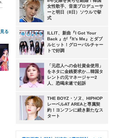
8年交際を実らせ結婚！韓国
xa、
女性歌手、音楽プロデューサ
な
ーと明日（8日）ソウルで挙
式
と見る
ILLIT、新曲『I Got Your
Back 』が『It’s Me』とダブ
ルヒット！グローバルチャー
トで好調
「元恋人への会社資金使用」
をネタに金銭要求か…韓国タ
レントの元マネージャー2
人、恐喝未遂で起訴
FHD】
ェ
ット
 メ
レギ
THE BOYZ・ソヌ、HIPHOP
 ゲ
ーサ
ンチ
 ガ
レーベルAT AREAと専属契
 (3
回
約！ヨンフンに続き新たなス
ー)
ンパ
タート
高さ
 在