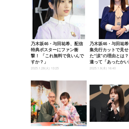
乃木坂46・与田祐希、配信
乃木坂46・与田祐
特典ポスターにファン衝
集先行カットで見せ
撃！ 「これ無料で良いんで
た“涙”の理由とは？ 
すか？」
違って「あったかい
2025.1.28(火) 13:25
2025.1.9(木) 16:40