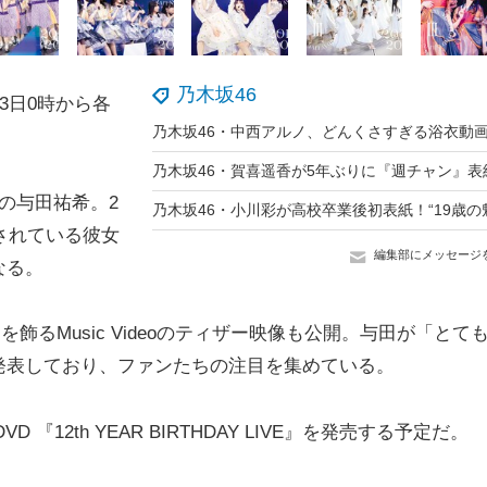
乃木坂46
3日0時から各
の与田祐希。2
されている彼女
編集部にメッセージ
なる。
るMusic Videoのティザー映像も公開。与田が「とて
発表しており、ファンたちの注目を集めている。
VD 『12th YEAR BIRTHDAY LIVE』を発売する予定だ。