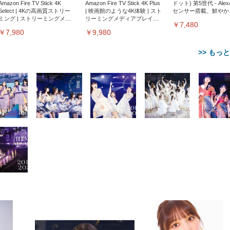
Amazon Fire TV Stick 4K
Amazon Fire TV Stick 4K Plus
ドット) 第5世代 - Ale
Select | 4Kの高画質ストリー
| 映画館のような4K体験 | スト
センサー搭載、鮮やか
ミング | ストリーミングメデ
リーミングメディアプレイヤ
サウンド｜チャコール
￥7,480
ィアプレイヤー
ー
￥7,980
￥9,980
>> もっ
【整備済み品】Dell
【MiniLED/24.5inch/280Hz/
正品】27"ゲーミングモ
ANDWINT オフィスチ
アイリスオーヤマ ペ
Sezlife オフィスチェア デスク
ネオ・ルーライフ ネオ・オム
E2724HS 27インチ 液晶モ
Sezlife オフィスチェア デスク
Smart Basic(スマートベーシ
GRAPHT THE SHOOTER
ー DualSense 充電フッ
ア デスクチェア 肘なし
シーツ 超厚型 お徳用 
チェア 疲れない テレワーク
ツ L 中型犬用 26枚入り 単品
ニター フル
チェア 疲れない テレワーク
ック) 【Amazon.co.jp限定】
Gaming Monitor 24” Essential
き（CFI-ZDM1J）
ッシュ 通気性 ランバ
ュラー 200枚入
チェア 強化バックレスト 30
HD（1920×1080）VA 非光
チェア 強化バックレスト 30度
Smart Basic アイリスオーヤマ
ーミングモニター QD 24.5イ
ポート付き 腰サポート
【Amazon.co.jp限定】
￥1,800
￥15,800
￥34,980
9,979
度ロッキング機能 人間工学 椅
沢 HDMI/DisplayPort/VGA
ロッキング機能 人間工学 椅子
ペットシーツ 超厚型 お徳用
￥4,139
￥3,731
1ms FHD 量子ドット 残像低減
ス圧無段階昇降 360度
￥7,680
￥7,680
￥3,670
子 腰サポート 90度跳ね上げ
スピーカー内蔵 高さ調整 ス
腰サポート 90度跳ね上げ式ア
ワイド 100枚入 (x 1) (ケース
年保証 | 輝点保証 | 日本メーカ
転 キャスター付き コ
式アームレスト 3Dヘッドレス
イベル VESA対応
ームレスト 3Dヘッドレスト
販売)
クト 幅52×奥行58.5×
ト ハンガー付き 高反発クッシ
ComfortView ビジネス向け
ハンガー付き 高反発クッショ
84～96cm テレワーク
ョン PCチェア 通気性メッシ
ン PCチェア 通気性メッシュ
宅勤務 ブラック
ュ ゲーミング/勉強/事務用 お
ゲーミング/勉強/事務用 おし
しゃれ パソコンチェア (ブラ
ゃれ パソコンチェア (ホワイ