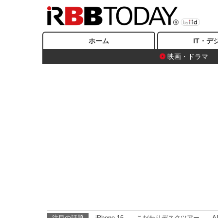
ホーム
IT・デ
映画・ドラマ
注目の話題
iPhone 16
こだわりデスクツアー
A