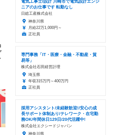
電気工事士/設計 川崎市で電気設計エンジ
ニアのお仕事です 転勤なし
日総工産株式会社
神奈川県
月給22万1,000円～
正社員
コ
デ
専門事務「IT・医療・金融・不動産・貿
ャ
易等」
株式会社石田経営計理
埼玉県
年収315万円～400万円
正社員
採用アシスタント/未経験歓迎!/安心の成
長サポート体制あり/テレワーク・在宅勤
務OK/年間休日129日/20代活躍中!
株式会社エクシードジャパン
神奈川県