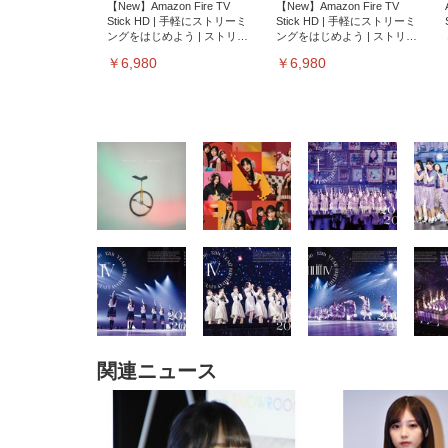
【New】Amazon Fire TV
【New】Amazon Fire TV
Stick HD | 手軽にストリーミ
Stick HD | 手軽にストリーミ
ングをはじめよう | ストリー
ングをはじめよう | ストリー
ミングメディアプレイヤー
ミングメディアプレイヤー
￥6,980
￥6,980
EIZO ビジネス向けプレミア
EIZO ビジネス向けプレミア
【純
[EdoErgo] オフィスチェア 椅
Amazonベーシック ペットシ
SIHOO B100 オフィスチェア
Amazonベーシック ペットシ
ムモニター | FlexScan
ムモニター | FlexScan
ニタ
子 テレワーク 疲れない 跳ね
ーツ 薄型 レギュラー 1回使い
／デスクチェア メッシュチェ
ーツ 厚型 ワイド 42枚x2袋(84
EV3240X-WT | 31.5型4K
EV2740X-WT | 27.0型4K
ク付
上げ式アームレスト コンパク
捨て 無香料 ホワイト 300枚
ア 人間工学 疲れない ブラッ
枚) ホワイト(吸収面:ライトブ
UHD・USB Type-C・ホワイ
UHD・USB Type-C・ホワイ
ト 約105度ロッキング pc 事務
￥105,595
￥109,572
ク
ルー)
￥4
ト
ト
￥5,699
￥3,373
￥27,999
￥3,234
椅子 360度回転 座面昇降 強化
関連ニュース
ナイロン樹脂ベース 通気性メ
ッシュ 在宅ワーク H-
WY01(黒網+黒枠+黒足)