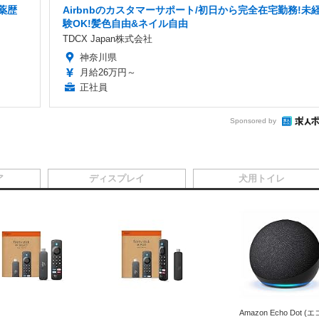
薬歴
Airbnbのカスタマーサポート/初日から完全在宅勤務!未
験OK!髪色自由&ネイル自由
TDCX Japan株式会社
神奈川県
月給26万円～
正社員
Sponsored by
ア
ディスプレイ
犬用トイレ
Amazon Echo Dot (