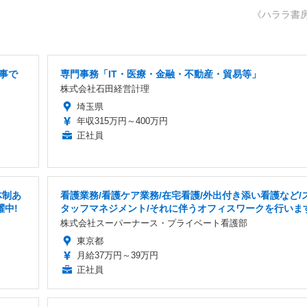
《ハララ書
事で
専門事務「IT・医療・金融・不動産・貿易等」
株式会社石田経営計理
埼玉県
年収315万円～400万円
正社員
体制あ
看護業務/看護ケア業務/在宅看護/外出付き添い看護など/
躍中!
タッフマネジメント/それに伴うオフィスワークを行いま
株式会社スーパーナース・プライベート看護部
東京都
月給37万円～39万円
正社員