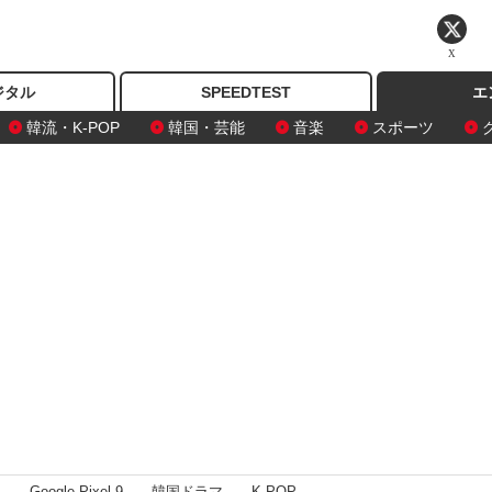
X
ジタル
SPEEDTEST
エ
韓流・K-POP
韓国・芸能
音楽
スポーツ
I
Google Pixel 9
韓国ドラマ
K-POP