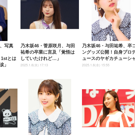
ック)
ト)
希、写真
乃木坂46・菅原咲月、与田
乃木坂46・与田祐希、卒
祐希の卒業に言及「覚悟は
ングッズ公開！自身プロ
1stとは
していたけれど…」
ュースのヤギカチューシ
涙」
2025.1.8(水) 17:13
2025.1.8(水) 15:55