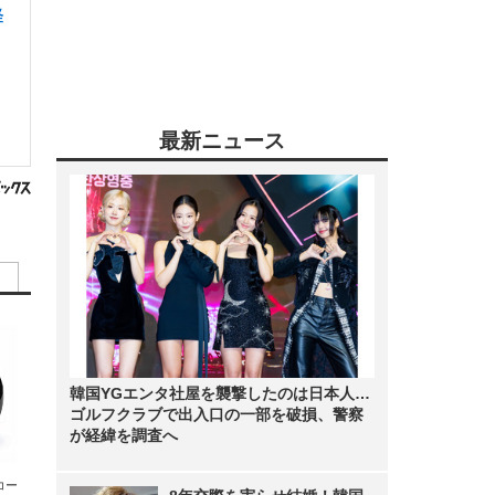
経
最新ニュース
韓国YGエンタ社屋を襲撃したのは日本人…
ゴルフクラブで出入口の一部を破損、警察
が経緯を調査へ
エコー