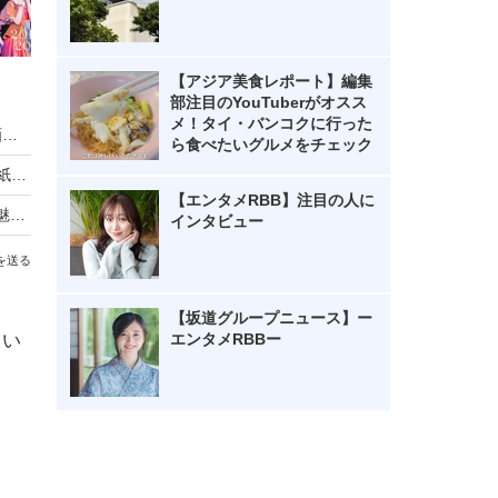
【アジア美食レポート】編集
部注目のYouTuberがオスス
メ！タイ・バンコクに行った
乃木坂46・中西アルノ、どんくさすぎる浴衣動画にネット「相変わらず」「嘘でしょ…」
ら食べたいグルメをチェック
乃木坂46・賀喜遥香が5年ぶりに『週チャン』表紙！“大人になった私”を披露
【エンタメRBB】注目の人に
乃木坂46・小川彩が高校卒業後初表紙！“19歳の魅力”が詰まった大人のグラビア
インタビュー
を送る
【坂道グループニュース】ー
エンタメRBBー
もい