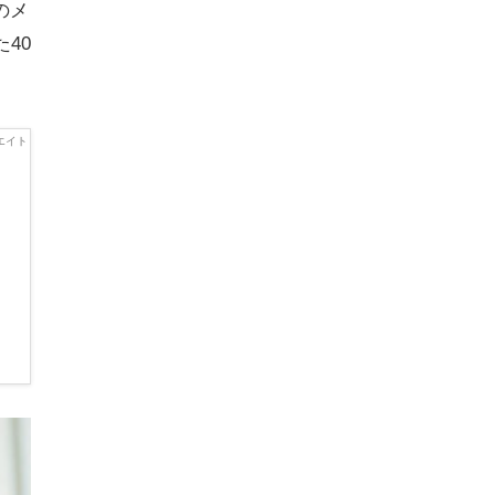
のメ
40