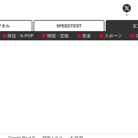
X
ジタル
SPEEDTEST
エ
韓流・K-POP
韓国・芸能
音楽
スポーツ
I
Google Pixel 9
韓国ドラマ
K-POP