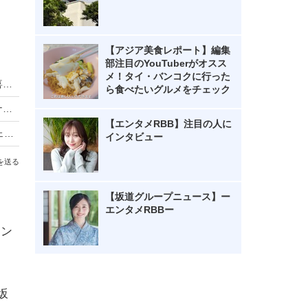
【アジア美食レポート】編集
部注目のYouTuberがオスス
メ！タイ・バンコクに行った
日向坂46藤嶌果歩が20歳を祝うサプライズに歓喜、五期生も加入したグループで「頼られる先輩に」
ら食べたいグルメをチェック
日向坂46、約4年ぶり「ひなくり」3都市アリーナツアー開催へ
【エンタメRBB】注目の人に
日向坂46、"7周年記念ライブ“映像作品のダイジェスト映像を公開！
インタビュー
を送る
【坂道グループニュース】ー
エンタメRBBー
イン
坂