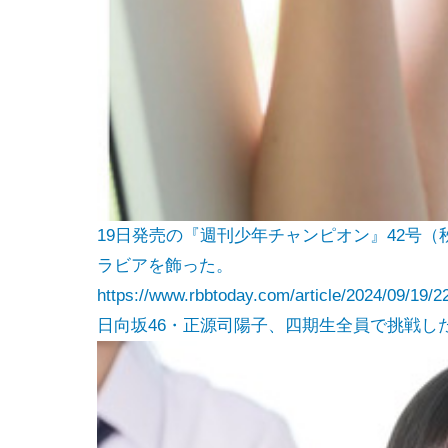
19日発売の『週刊少年チャンピオン』42号
ラビアを飾った。
https://www.rbbtoday.com/article/2024/09/19/2
日向坂46・正源司陽子、四期生全員で挑戦した映