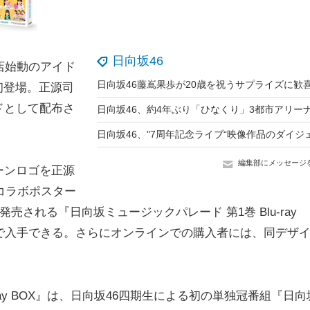
日向坂46
店始動のアイド
7に初登場。正源司
ドとして配布さ
編集部にメッセージ
ーンロゴを正源
?」コラボポスター
売される『日向坂ミュージックパレード 第1巻 Blu-ray
で入手できる。さらにオンラインでの購入者には、同デザ
ray BOX』は、日向坂46四期生による初の単独冠番組『日向