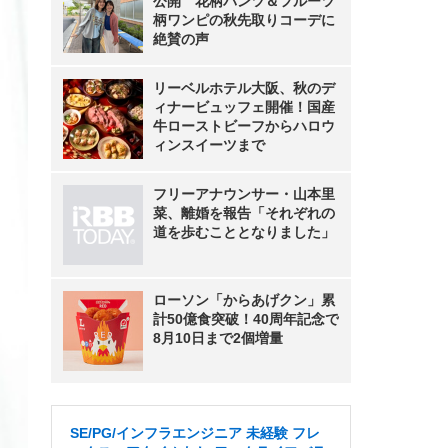
公開 花柄パンツ＆フルーツ
柄ワンピの秋先取りコーデに
絶賛の声
リーベルホテル大阪、秋のデ
ィナービュッフェ開催！国産
牛ローストビーフからハロウ
ィンスイーツまで
フリーアナウンサー・山本里
菜、離婚を報告「それぞれの
道を歩むこととなりました」
ローソン「からあげクン」累
計50億食突破！40周年記念で
8月10日まで2個増量
SE/PG/インフラエンジニア 未経験 フレ