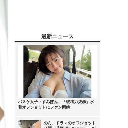
最新ニュース
バスケ女子・すみぽん、「破壊力抜群」水
着オフショットにファン悶絶
のん、ドラマのオフショット