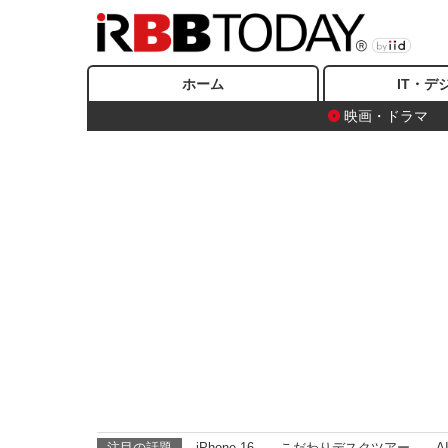
ホーム
IT・デ
映画・ドラマ
注目の話題
iPhone 16
こだわりデスクツアー
A