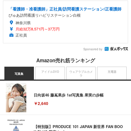
「看護師・准看護師」正社員/訪問看護ステーション/正看護師
ぴゅあ訪問看護リハビリステーション白根
神奈川県
月給32万8,571円～37万円
正社員
Sponsored by
Amazon売れ筋ランキング
アイドルDVD
ウェアラブルカメ
充電器
写真集
ラ
日向坂46 藤嶌果歩 1st写真集 果実の歩幅
￥2,640
【特別版】PRODUCE 101 JAPAN 新世界 FAN BOO