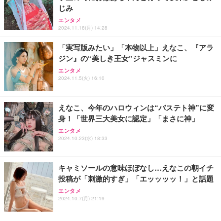
じみ
エンタメ
2024.11.18(月) 14:28
「実写版みたい」「本物以上」えなこ、『アラ
ジン』の“美しき王女”ジャスミンに
エンタメ
2024.11.5(火) 16:10
えなこ、今年のハロウィンは“バステト神”に変
身！「世界三大美女に認定」「まさに神」
エンタメ
2024.10.23(水) 18:33
キャミソールの意味ほぼなし…えなこの朝イチ
投稿が「刺激的すぎ」「エッッッッ！」と話題
エンタメ
2024.10.7(月) 21:19