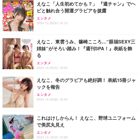
えなこ「人生初めてかも？」 『週チャン』でヘ
ビと触れ合う開運グラビアを披露
Vlog アクションカメラ、回転レンズ付き、フロント
エレコム 65W 充電器 Type-C コンセント 急速 PD対
Aぇ! group LIVE TOUR 2025 D.N.A (初回盤)(2枚組)
スクリーン、Type-C 充電、毎日の Vlog 用 1080P
応 スイング式プラグ採用 PSE技術基準適合 ブラッ
エンタメ
[Blu-ray]
ハンドヘルドカメラ ポケットサイクリング映像 毎日
ク EC-AC12465BK
2024.12.26(木) 16:12
の Vlog
￥5,981
￥7,830
￥2,190
えなこ、東雲うみ、篠崎こころ…“眼福SEXY三
姉妹”がそろい踏み！『週刊SPA！』表紙を飾
る
エンタメ
2024.12.24(火) 18:02
えなこ、冬のグラビアも絶好調！ 表紙15冊ジャ
ックを報告
エンタメ
2024.12.20(金) 16:43
これはけしからん！ えなこ、野球ユニフォーム
で美尻丸見え
エンタメ
2024.12.16(月) 19:39