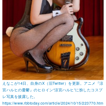
えなこが14日、自身のX（旧Twitter）を更新。アニメ『涼
宮ハルヒの憂鬱』のヒロイン“涼宮ハルヒ”に扮したコスプ
レ写真を披露した。
https://www.rbbtoday.com/article/2024/10/15/223770.htm