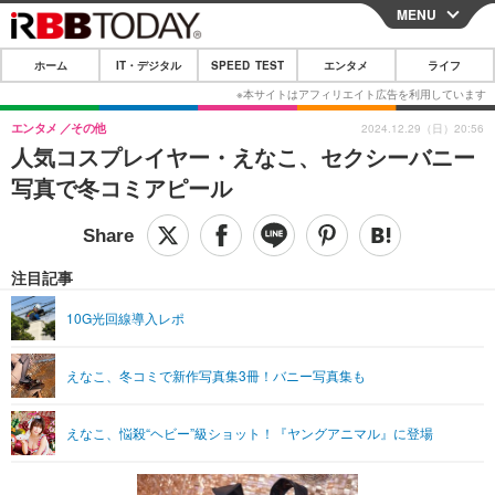
MENU
CLOSE
ホーム
IT・デジタル
SPEED TEST
エンタメ
ライフ
ホーム
IT・デジタル
エンタメ
その他
2024.12.29（日）20:56
人気コスプレイヤー・えなこ、セクシーバニー
IT・デジタルTOP
スマートフォン
SPEED TEST
写真で冬コミアピール
ネタ
ガジェット・ツール
エンタメ
ショッピング
その他
エンタメTOP
映画・ドラマ
ライフ
注目記事
韓流・K-POP
韓国・芸能
ライフTOP
グルメ
リリース一覧
10G光回線導入レポ
音楽
スポーツ
ペット
ショッピング
プッシュ通知の停止方法
えなこ、冬コミで新作写真集3冊！バニー写真集も
グラビア
ブログ
その他
ショッピング
その他
えなこ、悩殺“ヘビー”級ショット！『ヤングアニマル』に登場