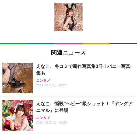
AOUTNアクションカメラ メガネカメラ 2 7K Wi Fi
エレコム 充電器 Type-C USB-C 20W USB PD対応
Juice=Juice Concert 2026 UP TO 11 MORE! MOR
対応 一人称視点撮影 ブラック 眼鏡装着型 液晶画面
ケーブル一体型 1.5m PSE認証品 GaN採用 折りたた
E! (特典なし) [Blu-ray]
付き サイクリング用 | 広角レンズ搭載 軽量設計 簡
み式プラグ しろちゃん 【 iPhone16 15 等対応】 E
単装着 長時間記録対応 液晶画面搭載 広角撮影対応
C-AC6920WF
￥8,698
￥8,999
￥1,090
軽量ボディ設計 録音機能対応 着脱しやすい構造 旅
行記録にも使いやすい (S111 ブラック + イヤーフッ
ク)
【Amazon.co.jp限定】「Juice=Juice Concert 202
モバイルバッテリー 大容量 30000mAh 【22.5W/20
1080P ポータブルウェアラブルカメラ旅行用軽量ビ
6 UP TO 11 MORE！ MORE！」 - Juice＝Juice(L
W急速充電 4本ケーブル内蔵】 209g超軽量 小型 バ
デオレコーダー軽量トラベルカメラ
関連ニュース
判ブロマイド5枚セット) [Blu-ray]
ッテリー 5台同時充電 Type-C出力 スマホ 充電器 LC
D残量表示 LEDライト付き ストラップ付き 持ち運び
￥3,255
￥11,000
￥2,469
携帯充電器 停電対策 アウトドア/旅行/出張/防災/緊
えなこ、冬コミで新作写真集3冊！バニー写真
急用 iOS/Android各種他対応 機内持込可 (高級白い)
集も
XXA4Kアクションカメラ ウェアラブルカメラ Vlog
エレコム 充電器 Type-C USB-C 20W USB PD対応 1
日下部ほたる どんどんやる気になる！日下部式学習
エンタメ
ビデオカメラ ボディカメラ 1.9インチモニター 32G
ポート PSE認証品 GaN採用 折りたたみ式プラグ ホ
2024.12.28(土) 16:25
法[DVD]
Bカード付き 180度回転レンズ 2000mAhバッテリー
ワイト 【 iPhone16 15 等対応】 EC-AC6820WH
循環録画 夜間録画 連写 タイマー撮影 軽量 Vlog 旅
￥4,620
￥8,330
￥790
行 アウトドア 会議商談 授業 スポーツカメラ 三角ス
えなこ、悩殺“ヘビー”級ショット！『ヤングア
タンド付き 日本語取扱説明書 (ピンク)
ニマル』に登場
スパイカメラ探知機ファインダー、 家庭用および保
エレコム 充電器 40W 2ポート Type-C USB PD対応
King & Prince DOME TOUR 2026 ～STARRING～
エンタメ
護用、 操作およびスキャンデバイス付き車用隠しカ
PPS対応 GaN II採用 折りたたみ式プラグ ホワイト
(初回限定盤)(2枚組) [Blu-ray]
2024.12.27(金) 13:29
メラファインダー
EC-AC10640WH
￥6,807
￥2,298
￥1,790