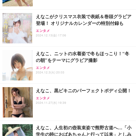
えなこがクリスマス衣装で表紙＆巻頭グラビア
登場！ オリジナルカレンダーの特別付録も
エンタメ
2024.12.13(金) 17:06
えなこ、ニットの水着姿で冬もほっこり！“冬
の朝”をテーマにグラビア撮影
エンタメ
2024.12.3(火) 20:03
えなこ、黒ビキニのパーフェクトボディ公開！
エンタメ
2024.11.27(水) 19:39
えなこ、人生初の壺装束姿で熊野古道へ…「小
学生の時におばあちゃんと行って以来」としみ