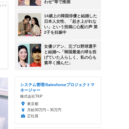
わせ”等で推測
14歳上の韓国俳優と結婚した
日本人女性、「起き上がれな
い」という投稿に心配の声 第
2子を妊娠中
女優ジアン、元プロ野球選手
と結婚へ「韓国最速の球を投
げていた人らしく、私の心も
素早く掴んだ」
システム管理/Salesforceプロジェクトマ
ネージャー
株式会社TKP
東京都
月給30万円～35万円
正社員