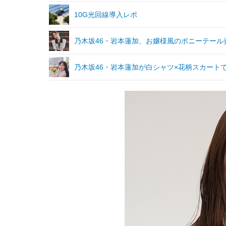
10G光回線導入レポ
乃木坂46・岩本蓮加、お嬢様風のポニーテール
乃木坂46・岩本蓮加が白シャツ×花柄スカートで