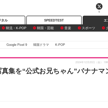
X
ジタル
SPEEDTEST
エ
韓流・K-POP
韓国・芸能
音楽
スポーツ
I
Google Pixel 9
韓国ドラマ
K-POP
2024年12月20日（金） 19
t写真集を“公式お兄ちゃん”バナナマ