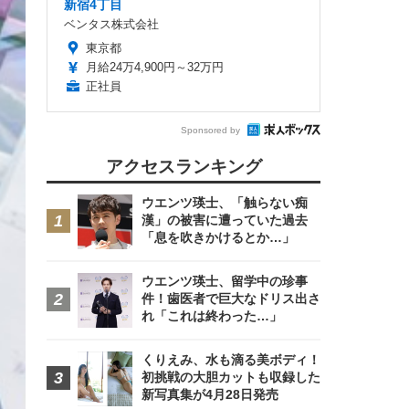
新宿4丁目
ベンタス株式会社
東京都
月給24万4,900円～32万円
正社員
Sponsored by
アクセスランキング
ウエンツ瑛士、「触らない痴
漢」の被害に遭っていた過去
「息を吹きかけるとか…」
ウエンツ瑛士、留学中の珍事
件！歯医者で巨大なドリス出さ
れ「これは終わった…」
くりえみ、水も滴る美ボディ！
初挑戦の大胆カットも収録した
新写真集が4月28日発売