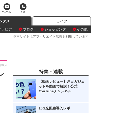
YouTube
RSS
ンタメ
ライフ
グラビア
ブログ
ショッピング
その他
※本サイトはアフィリエイト広告を利用しています
時34分
特集・連載
ン
【動画レビュー】注目ガジェ
ットを動画で解説！公式
YouTubeチャンネル
10G光回線導入レポ