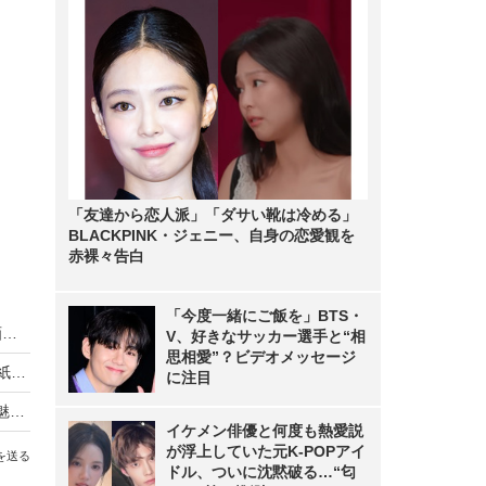
「友達から恋人派」「ダサい靴は冷める」
BLACKPINK・ジェニー、自身の恋愛観を
赤裸々告白
「今度一緒にご飯を」BTS・
乃木坂46・中西アルノ、どんくさすぎる浴衣動画にネット「相変わらず」「嘘でしょ…」
V、好きなサッカー選手と“相
思相愛”？ビデオメッセージ
乃木坂46・賀喜遥香が5年ぶりに『週チャン』表紙！“大人になった私”を披露
に注目
乃木坂46・小川彩が高校卒業後初表紙！“19歳の魅力”が詰まった大人のグラビア
イケメン俳優と何度も熱愛説
が浮上していた元K-POPアイ
を送る
ドル、ついに沈黙破る…“匂