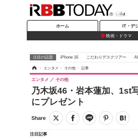
ホーム
IT・デ
映画・ドラマ
注目の話題
iPhone 16
こだわりデスクツアー
A
ホーム
›
エンタメ
›
その他
›
記事
エンタメ
その他
乃木坂46・岩本蓮加、1s
にプレゼント
注目記事