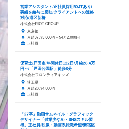
営業アシスタント/正社員採用/OJTあり/
実績を給与に反映/クライアントへの連絡
対応/港区新橋
株式会社RIOT GROUP
東京都
月給37万5,000円～54万2,000円
正社員
保育士/戸田市/年間休日122日/月給28.4万
円～/「戸田公園駅」徒歩8分
株式会社フロンティアキッズ
埼玉県
月給28万4,000円
正社員
「27卒」動画サムネイル・グラフィック
デザイナー「残業少なめ・SNSスキル習
得」正社員/映像・動画系転職希望/新宿区