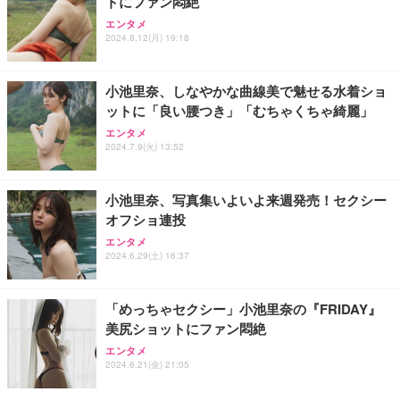
トにファン悶絶
エンタメ
2024.8.12(月) 19:18
小池里奈、しなやかな曲線美で魅せる水着ショ
ットに「良い腰つき」「むちゃくちゃ綺麗」
エンタメ
2024.7.9(火) 13:52
小池里奈、写真集いよいよ来週発売！セクシー
オフショ連投
エンタメ
2024.6.29(土) 16:37
「めっちゃセクシー」小池里奈の『FRIDAY』
美尻ショットにファン悶絶
エンタメ
2024.6.21(金) 21:05