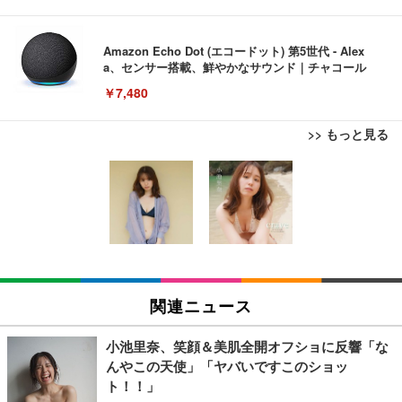
Amazon Echo Dot (エコードット) 第5世代 - Alex
a、センサー搭載、鮮やかなサウンド｜チャコール
￥7,480
>> もっと見る
[EdoErgo] オフィスチェア 椅子 テレワーク 疲れな
EIZO ビジネス向けプレミアムモニター | FlexScan
Amazonベーシック ペットシーツ 薄型 レギュラー 1
い 跳ね上げ式アームレスト コンパクト 約105度ロッ
EV3240X-WT | 31.5型4K UHD・USB Type-C・ホワ
回使い捨て 無香料 ホワイト 300枚
キング pc 事務椅子 360度回転 座面昇降 強化ナイロ
イト
ン樹脂ベース 通気性メッシュ 在宅ワーク H-WY01
￥3,373
￥5,699
￥105,595
(黒網+黒枠+黒足)
EIZO ビジネス向けプレミアムモニター | FlexScan
SIHOO B100 オフィスチェア／デスクチェア メッシ
Amazonベーシック ペットシーツ 厚型 ワイド 42枚
EV2740X-WT | 27.0型4K UHD・USB Type-C・ホワ
ュチェア 人間工学 疲れない ブラック
x2袋(84枚) ホワイト(吸収面:ライトブルー)
関連ニュース
イト
￥27,999
￥3,234
￥109,572
小池里奈、笑顔＆美肌全開オフショに反響「な
んやこの天使」「ヤバいですこのショッ
Sezlife オフィスチェア デスクチェア 疲れない テレ
ト！！」
【純正品】27"ゲーミングモニター DualSense 充電
ネオ・ルーライフ ネオ・オムツ L 中型犬用 26枚入
ワーク チェア 強化バックレスト 30度ロッキング機