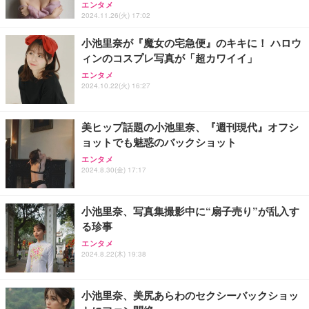
フック付き（CFI-ZDM1J）
り 単品
エンタメ
能 人間工学 椅子 腰サポート 90度跳ね上げ式アーム
2024.11.26(火) 17:02
レスト 3Dヘッドレスト ハンガー付き 高反発クッシ
￥49,979
￥1,800
￥7,680
ョン PCチェア 通気性メッシュ ゲーミング/勉強/事
小池里奈が『魔女の宅急便』のキキに！ ハロウ
務用 おしゃれ パソコンチェア (ブラック)
ィンのコスプレ写真が「超カワイイ」
Sezlife オフィスチェア デスクチェア 疲れない テレ
【整備済み品】Dell E2724HS 27インチ 液晶モニタ
Smart Basic(スマートベーシック) 【Amazon.co.jp
ワーク チェア 強化バックレスト 30度ロッキング機
ー フルHD（1920×1080）VA 非光沢 HDMI/DisplayP
限定】 Smart Basic アイリスオーヤマ ペットシーツ
エンタメ
2024.10.22(火) 16:27
能 人間工学 椅子 腰サポート 90度跳ね上げ式アーム
ort/VGA スピーカー内蔵 高さ調整 スイベル VESA対
超厚型 お徳用 ワイド 100枚入 (x 1) (ケース販売)
レスト 3Dヘッドレスト ハンガー付き 高反発クッシ
応 ComfortView ビジネス向け
￥7,680
￥15,800
￥3,670
ョン PCチェア 通気性メッシュ ゲーミング/勉強/事
務用 おしゃれ パソコンチェア (ホワイト)
美ヒップ話題の小池里奈、『週刊現代』オフシ
ョットでも魅惑のバックショット
ANDWINT オフィスチェア デスクチェア 肘なし メ
【MiniLED/24.5inch/280Hz/FHD】GRAPHT THE S
アイリスオーヤマ ペットシーツ 超厚型 お徳用 レギ
ッシュ 通気性 ランバーサポート付き 腰サポート ガ
HOOTER Gaming Monitor 24” Essential ゲーミン
エンタメ
ュラー 200枚入【Amazon.co.jp限定】
ス圧無段階昇降 360度回転 キャスター付き コンパク
グモニター QD 24.5インチ 1ms FHD 量子ドット 残
2024.8.30(金) 17:17
ト 幅52×奥行58.5×高さ84～96cm テレワーク 在宅
像低減 (3年保証 | 輝点保証 | 日本メーカー)
￥3,731
￥4,139
￥34,980
勤務 ブラック
小池里奈、写真集撮影中に“扇子売り”が乱入す
る珍事
エンタメ
2024.8.22(木) 19:38
小池里奈、美尻あらわのセクシーバックショッ