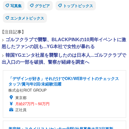
写真集
グラビア
トップトピックス
エンタメトピックス
【注目記事】
>
ゴルフクラブで襲撃、BLACKPINKの10周年イベントに激
怒したファンの説も...YG本社で女性が暴れる
>
韓国YGエンタ社屋を襲撃したのは日本人...ゴルフクラブで
出入口の一部を破損、警察が経緯を調査へ
「デザインが好き」それだけでOK!/WEBサイトのチェックス
タッフ/賞与年2回/未経験活躍
株式会社RIOT GROUP
東京都
月給27万円～50万円
正社員
美容師・スタイリスト/センター北駅/社員募集/8月7日更新