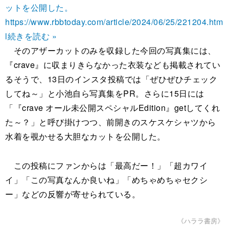
ットを公開した。
https://www.rbbtoday.com/article/2024/06/25/221204.htm
l
続きを読む »
そのアザーカットのみを収録した今回の写真集には、
『crave』に収まりきらなかった衣装なども掲載されてい
るそうで、13日のインスタ投稿では「ぜひぜひチェック
してね～」と小池自ら写真集をPR。さらに15日には
「『crave オール未公開スペシャルEdition』getしてくれ
た～？」と呼び掛けつつ、前開きのスケスケシャツから
水着を覗かせる大胆なカットを公開した。
この投稿にファンからは「最高だー！」「超カワイ
イ」「この写真なんか良いね」「めちゃめちゃセクシ
ー」などの反響が寄せられている。
《ハララ書房》