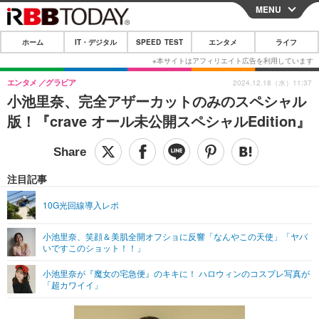
MENU
CLOSE
ホーム
IT・デジタル
SPEED TEST
エンタメ
ライフ
ホーム
IT・デジタル
エンタメ
グラビア
2024.12.18（水）11:37
小池里奈、完全アザーカットのみのスペシャル
IT・デジタルTOP
スマートフォン
SPEED TEST
版！『crave オール未公開スペシャルEdition』
ネタ
ガジェット・ツール
エンタメ
ショッピング
その他
エンタメTOP
映画・ドラマ
ライフ
注目記事
韓流・K-POP
韓国・芸能
ライフTOP
グルメ
リリース一覧
10G光回線導入レポ
音楽
スポーツ
ペット
ショッピング
プッシュ通知の停止方法
小池里奈、笑顔＆美肌全開オフショに反響「なんやこの天使」「ヤバ
いですこのショット！！」
グラビア
ブログ
その他
小池里奈が『魔女の宅急便』のキキに！ ハロウィンのコスプレ写真が
ショッピング
その他
「超カワイイ」