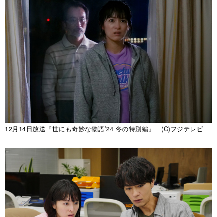
12月14日放送『世にも奇妙な物語’24 冬の特別編』 (C)フジテレビ