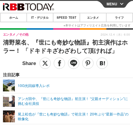
MENU
CLOSE
ホーム
IT・デジタル
SPEED TEST
エンタメ
ライフ
ホーム
IT・デジタル
エンタメ
その他
2024.12.4（水）6:00
清野菜名、『世にも奇妙な物語』初主演作はホ
IT・デジタルTOP
スマートフォン
SPEED TEST
ラー！ 「ドキドキざわざわして頂ければ」
ネタ
ガジェット・ツール
エンタメ
ショッピング
その他
エンタメTOP
映画・ドラマ
ライフ
注目記事
韓流・K-POP
韓国・芸能
ライフTOP
グルメ
リリース一覧
10G光回線導入レポ
音楽
スポーツ
ペット
ショッピング
プッシュ通知の停止方法
アンガ田中、『世にも奇妙な物語』初主演！ “父親オーディション”に
挑む会社員役
グラビア
ブログ
その他
尾上松也が『世にも奇妙な物語』で初主演！ 20年ぶり“星新一作品”の
ショッピング
その他
映像化