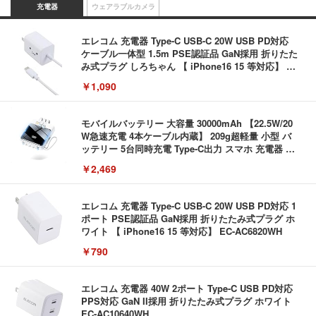
充電器
ウェアラブルカメラ
エレコム 充電器 Type-C USB-C 20W USB PD対応
ケーブル一体型 1.5m PSE認証品 GaN採用 折りたた
み式プラグ しろちゃん 【 iPhone16 15 等対応】 E
C-AC6920WF
￥1,090
モバイルバッテリー 大容量 30000mAh 【22.5W/20
W急速充電 4本ケーブル内蔵】 209g超軽量 小型 バ
ッテリー 5台同時充電 Type-C出力 スマホ 充電器 LC
D残量表示 LEDライト付き ストラップ付き 持ち運び
￥2,469
携帯充電器 停電対策 アウトドア/旅行/出張/防災/緊
急用 iOS/Android各種他対応 機内持込可 (高級白い)
エレコム 充電器 Type-C USB-C 20W USB PD対応 1
ポート PSE認証品 GaN採用 折りたたみ式プラグ ホ
ワイト 【 iPhone16 15 等対応】 EC-AC6820WH
￥790
エレコム 充電器 40W 2ポート Type-C USB PD対応
PPS対応 GaN II採用 折りたたみ式プラグ ホワイト
EC-AC10640WH