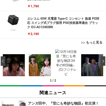
￥1,790
エレコム 65W 充電器 Type-C コンセント 急速 PD対
応 スイング式プラグ採用 PSE技術基準適合 ブラッ
ク EC-AC12465BK
￥2,190
>> もっと見る
AOUTNアクションカメラ メガネカメラ 2 7K Wi Fi
対応 一人称視点撮影 ブラック 眼鏡装着型 液晶画面
‹
付き サイクリング用 | 広角レンズ搭載 軽量設計 簡
単装着 長時間記録対応 液晶画面搭載 広角撮影対応
￥8,999
軽量ボディ設計 録音機能対応 着脱しやすい構造 旅
行記録にも使いやすい (S111 ブラック + イヤーフッ
ク)
1
/
2
1080P ポータブルウェアラブルカメラ旅行用軽量ビ
デオレコーダー軽量トラベルカメラ
￥3,255
関連ニュース
アンガ田中、『世にも奇妙な物語』初主演！