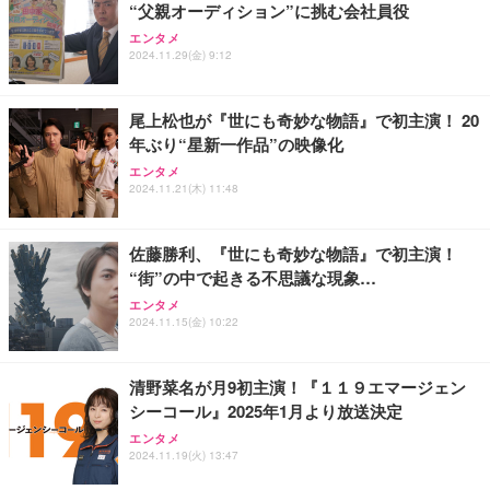
XXA4Kアクションカメラ ウェアラブルカメラ Vlog
“父親オーディション”に挑む会社員役
ビデオカメラ ボディカメラ 1.9インチモニター 32G
エンタメ
Bカード付き 180度回転レンズ 2000mAhバッテリー
2024.11.29(金) 9:12
循環録画 夜間録画 連写 タイマー撮影 軽量 Vlog 旅
￥8,330
行 アウトドア 会議商談 授業 スポーツカメラ 三角ス
タンド付き 日本語取扱説明書 (ピンク)
尾上松也が『世にも奇妙な物語』で初主演！ 20
スパイカメラ探知機ファインダー、 家庭用および保
年ぶり“星新一作品”の映像化
護用、 操作およびスキャンデバイス付き車用隠しカ
メラファインダー
エンタメ
2024.11.21(木) 11:48
￥2,298
佐藤勝利、『世にも奇妙な物語』で初主演！
Vlog アクションカメラ、回転レンズ付き、フロント
“街”の中で起きる不思議な現象…
スクリーン、Type-C 充電、毎日の Vlog 用 1080P
ハンドヘルドカメラ ポケットサイクリング映像 毎日
エンタメ
の Vlog
2024.11.15(金) 10:22
￥7,830
清野菜名が月9初主演！『１１９エマージェン
シーコール』2025年1月より放送決定
エンタメ
2024.11.19(火) 13:47