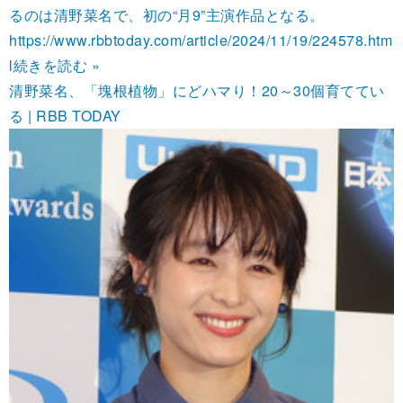
るのは清野菜名で、初の“月9”主演作品となる。
https://www.rbbtoday.com/article/2024/11/19/224578.htm
l
続きを読む »
清野菜名、「塊根植物」にどハマり！20～30個育ててい
る | RBB TODAY