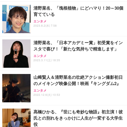
清野菜名、「塊根植物」にどハマり！20～30個
育てている
エンタメ
2023.8.2(水) 7:58
清野菜名、「日本アカデミー賞」初受賞をイン
スタで喜び！「新たな気持ちで精進します」
エンタメ
2023.3.11(土) 18:35
山﨑賢人＆清野菜名の壮絶アクション撮影初日
のメイキング映像公開！映画『キングダム2』
エンタメ
2022.12.6(火) 10:53
髙橋ひかる、『世にも奇妙な物語』初主演！彼
氏との別れをきっかけに人生が一変する大学生
役