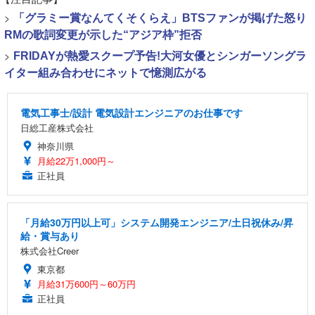
>
「グラミー賞なんてくそくらえ」BTSファンが掲げた怒り
RMの歌詞変更が示した“アジア枠”拒否
>
FRIDAYが熱愛スクープ予告!大河女優とシンガーソングラ
イター組み合わせにネットで憶測広がる
電気工事士/設計 電気設計エンジニアのお仕事です
日総工産株式会社
神奈川県
月給22万1,000円～
正社員
「月給30万円以上可」システム開発エンジニア/土日祝休み/昇
給・賞与あり
株式会社Creer
東京都
月給31万600円～60万円
正社員