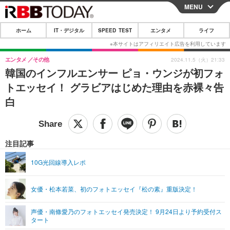
MENU
CLOSE
ホーム
IT・デジタル
SPEED TEST
エンタメ
ライフ
ホーム
IT・デジタル
エンタメ
その他
2024.11.5（火）21:33
韓国のインフルエンサー ピョ・ウンジが初フォ
IT・デジタルTOP
スマートフォン
SPEED TEST
トエッセイ！ グラビアはじめた理由を赤裸々告
ネタ
ガジェット・ツール
白
エンタメ
ショッピング
その他
エンタメTOP
映画・ドラマ
ライフ
韓流・K-POP
韓国・芸能
注目記事
ライフTOP
グルメ
リリース一覧
音楽
スポーツ
10G光回線導入レポ
ペット
ショッピング
プッシュ通知の停止方法
グラビア
ブログ
その他
女優・松本若菜、初のフォトエッセイ『松の素』重版決定！
ショッピング
その他
声優・南條愛乃のフォトエッセイ発売決定！ 9月24日より予約受付ス
タート