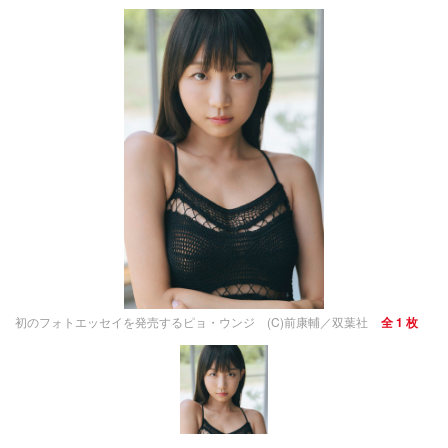
初のフォトエッセイを発売するピョ・ウンジ (C)前康輔／双葉社
全 1 枚