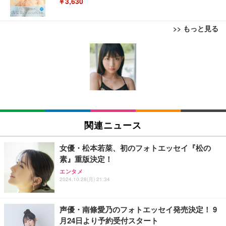
￥3,630
>> もっと見る
Juice=Juice Concert 2026 UP TO 11 MORE! MOR
E! (特典なし) [Blu-ray]
￥8,698
【Amazon.co.jp限定】「Juice=Juice Concert 202
6 UP TO 11 MORE！ MORE！」 - Juice＝Juice(L
関連ニュース
判ブロマイド5枚セット) [Blu-ray]
￥11,000
女優・松本若菜、初のフォトエッセイ『松の
素』重版決定！
日下部ほたる どんどんやる気になる！日下部式学習
エンタメ
法[DVD]
2024.10.28(月) 21:34
￥4,620
声優・南條愛乃のフォトエッセイ発売決定！ 9
月24日より予約受付スタート