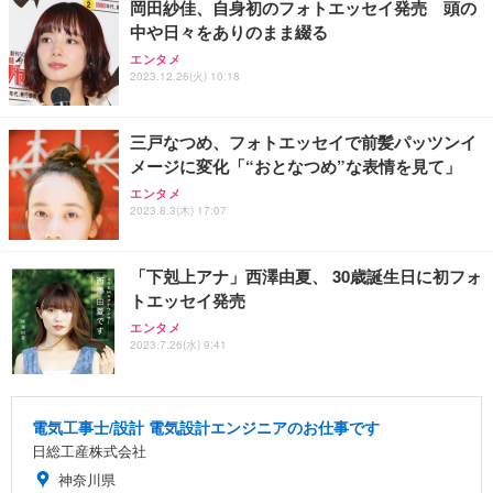
岡田紗佳、自身初のフォトエッセイ発売 頭の
中や日々をありのまま綴る
エンタメ
2023.12.26(火) 10:18
三戸なつめ、フォトエッセイで前髪パッツンイ
メージに変化「“おとなつめ”な表情を見て」
エンタメ
2023.8.3(木) 17:07
「下剋上アナ」西澤由夏、 30歳誕生日に初フォ
トエッセイ発売
エンタメ
2023.7.26(水) 9:41
電気工事士/設計 電気設計エンジニアのお仕事です
日総工産株式会社
神奈川県