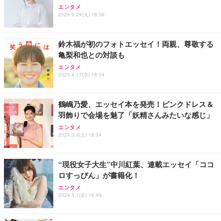
King & Prince DOME TOUR 2026 ～STARRING～
エンタメ
(初回限定盤)(2枚組) [Blu-ray]
2024.9.24(火) 18:56
￥6,807
鈴木福が初のフォトエッセイ！両親、尊敬する
亀梨和也との対談も
Aぇ! group LIVE TOUR 2025 D.N.A (初回盤)(2枚組)
エンタメ
[Blu-ray]
2024.4.17(水) 18:04
￥5,981
鶴嶋乃愛、エッセイ本を発売！ピンクドレス＆
羽飾りで会場を魅了「妖精さんみたいな感じ」
エンタメ
2024.3.9(土) 18:34
“現役女子大生”中川紅葉、連載エッセイ「ココ
ロすっぴん」が書籍化！
エンタメ
2024.3.1(金) 16:49