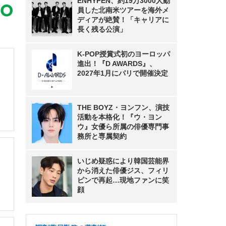
ENHYPEN、約19万3000人動
員した北南米ツアーを海外メ
ディアが絶賛！「キャリアに
長く残る公演」
K-POP授賞式初のヨーロッパ
進出！『D AWARDS』、
2027年1月にパリで開催決定
THE BOYZ・ヨンフン、演技
活動を本格化！『ウ・ヨン
ウ』女優ら所属の俳優専門事
務所と専属契約
いじめ疑惑により韓国芸能界
から消えた俳優ジス、フィリ
ピンで再起…現地ファンに笑
顔