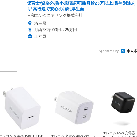
保育士/資格必須/小規模認可園/月給23万以上!賞与別途あ
り!高待遇で安心の福利厚生面
三和エンジニアリング株式会社
埼玉県
月給23万900円～25万円
正社員
Sponsored by
エレコム 65W 充電器
エレコム 充電器 Type-C USB-
エレコム 充電器 40W 2ポート