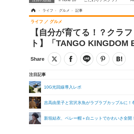
ホーム
›
ライフ
›
グルメ
›
記事
ライフ
グルメ
【自分が育てる！？クラフ
ト】「TANGO KINGDOM 
注目記事
10G光回線導入レポ
吉高由里子と宮沢氷魚がラブラブカップルに！冬
新垣結衣、ベレー帽＋白ニットでかわいさ全開！