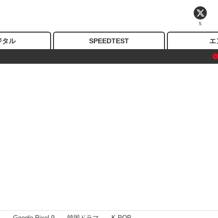
X
ジタル
SPEEDTEST
エ
I
Google Pixel 9
韓国ドラマ
K-POP