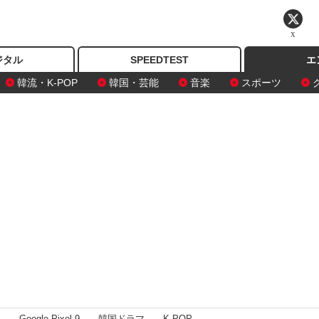
X
ジタル
SPEEDTEST
エ
韓流・K-POP
韓国・芸能
音楽
スポーツ
I
Google Pixel 9
韓国ドラマ
K-POP