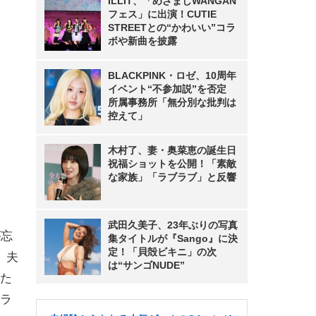
ILLIT、「めざましWANGAN
フェス」に出演！CUTIE
STREETとの“かわいい”コラ
ボや新曲を披露
BLACKPINK・ロゼ、10周年
イベント“不参加説”を否定
所属事務所「無分別な批判は
控えて」
木村了、妻・奥菜恵の誕生日
祝福ショットを公開！「素敵
な家族」「ラブラブ」と反響
武田久美子、23年ぶりの写真
が忘
集タイトルが『Sango』に決
定！「貝殻ビキニ」の次
、夫
は“サンゴNUDE”
た
ラ