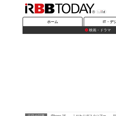
ホーム
IT・デ
映画・ドラマ
注目の話題
iPhone 16
こだわりデスクツアー
A