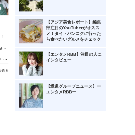
【アジア美食レポート】編集
部注目のYouTuberがオスス
メ！タイ・バンコクに行った
木村了、妻・奥菜恵の誕生日祝福ショットを公開！「素敵な家族」「ラブラブ」と反響
ら食べたいグルメをチェック
武田久美子、23年ぶりの写真集タイトルが『Sango』に決定！「貝殻ビキニ」の次は“サンゴNUDE”
【エンタメRBB】注目の人に
元NMB48・原かれん、1st写真集『どストライク』発売！初の紐Tバックに挑戦
インタビュー
を送る
【坂道グループニュース】ー
エンタメRBBー