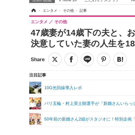
ホーム
›
エンタメ
›
その他
›
記事
エンタメ
その他
47歳妻が14歳下の夫と、
決意していた妻の人生を1
注目記事
10G光回線導入レポ
パリ五輪・村上英士朗選手が『新婚さんいらっ
50年前の新婚さん2組がスタジオに！特別企画