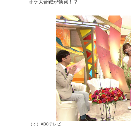
オケ大合戦が勃発！？
（ｃ）ABCテレビ