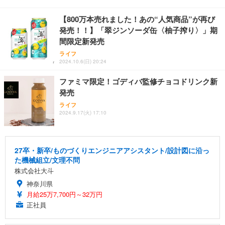
【800万本売れました！あの“人気商品”が再び
発売！！】「翠ジンソーダ缶〈柚子搾り〉」期
間限定新発売
ライフ
2024.10.6(日) 20:24
ファミマ限定！ゴディバ監修チョコドリンク新
発売
ライフ
2024.9.17(火) 17:10
27卒・新卒/ものづくりエンジニアアシスタント/設計図に沿っ
た機械組立/文理不問
株式会社大斗
神奈川県
月給25万7,700円～32万円
正社員