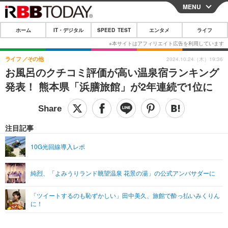
MENU
CLOSE
ホーム
IT・デジタル
SPEED TEST
エンタメ
ライフ
ホーム
IT・デジタル
ライフ
その他
2024.10.24（木）19:36
お風呂のクチコミ評価が高い温泉宿ランキング
IT・デジタルTOP
スマートフォン
SPEED TEST
発表！ 熊本県「浜膳旅館」が2年連続で1位に
ネタ
ガジェット・ツール
エンタメ
ショッピング
その他
エンタメTOP
映画・ドラマ
ライフ
注目記事
韓流・K-POP
韓国・芸能
ライフTOP
グルメ
リリース一覧
10G光回線導入レポ
音楽
スポーツ
ペット
ショッピング
プッシュ通知の停止方法
純烈、「よみうりランド眺望温泉 花景の湯」の公式アンバサダーに
グラビア
ブログ
その他
「ツイートするのも恥ずかしい」田中美久、旅館で酔っ払いみくりん
ショッピング
その他
に！