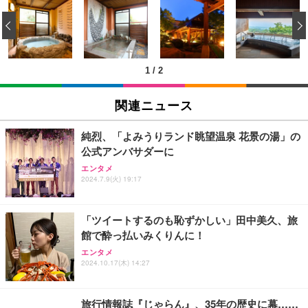
[EdoErgo] オフィスチェア 椅子 テレワーク 疲れな
EIZO ビジネス向けプレミアムモニター | FlexScan
Amazonベーシック ペットシーツ 薄型 レギュラー 1
い 跳ね上げ式アームレスト コンパクト 約105度ロッ
EV3240X-WT | 31.5型4K UHD・USB Type-C・ホワ
‹
回使い捨て 無香料 ホワイト 300枚
キング pc 事務椅子 360度回転 座面昇降 強化ナイロ
イト
ン樹脂ベース 通気性メッシュ 在宅ワーク H-WY01
￥3,373
￥5,699
￥105,595
(黒網+黒枠+黒足)
1
/
2
EIZO ビジネス向けプレミアムモニター | FlexScan
SIHOO B100 オフィスチェア／デスクチェア メッシ
Amazonベーシック ペットシーツ 厚型 ワイド 42枚
EV2740X-WT | 27.0型4K UHD・USB Type-C・ホワ
ュチェア 人間工学 疲れない ブラック
x2袋(84枚) ホワイト(吸収面:ライトブルー)
関連ニュース
イト
￥27,999
￥3,234
￥109,572
純烈、「よみうりランド眺望温泉 花景の湯」の
公式アンバサダーに
Sezlife オフィスチェア デスクチェア 疲れない テレ
【純正品】27"ゲーミングモニター DualSense 充電
ネオ・ルーライフ ネオ・オムツ L 中型犬用 26枚入
エンタメ
ワーク チェア 強化バックレスト 30度ロッキング機
2024.7.9(火) 19:17
フック付き（CFI-ZDM1J）
り 単品
能 人間工学 椅子 腰サポート 90度跳ね上げ式アーム
レスト 3Dヘッドレスト ハンガー付き 高反発クッシ
￥49,979
￥1,800
￥7,680
ョン PCチェア 通気性メッシュ ゲーミング/勉強/事
「ツイートするのも恥ずかしい」田中美久、旅
務用 おしゃれ パソコンチェア (ブラック)
館で酔っ払いみくりんに！
Sezlife オフィスチェア デスクチェア 疲れない テレ
【整備済み品】Dell E2724HS 27インチ 液晶モニタ
Smart Basic(スマートベーシック) 【Amazon.co.jp
エンタメ
ワーク チェア 強化バックレスト 30度ロッキング機
ー フルHD（1920×1080）VA 非光沢 HDMI/DisplayP
限定】 Smart Basic アイリスオーヤマ ペットシーツ
2024.10.17(木) 14:27
能 人間工学 椅子 腰サポート 90度跳ね上げ式アーム
ort/VGA スピーカー内蔵 高さ調整 スイベル VESA対
超厚型 お徳用 ワイド 100枚入 (x 1) (ケース販売)
レスト 3Dヘッドレスト ハンガー付き 高反発クッシ
応 ComfortView ビジネス向け
￥7,680
￥15,800
￥3,670
ョン PCチェア 通気性メッシュ ゲーミング/勉強/事
旅行情報誌『じゃらん』、35年の歴史に幕……
務用 おしゃれ パソコンチェア (ホワイト)