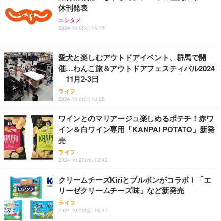
休刊発表
ANDWINT オフィスチェア デスクチェア 肘なし メ
【MiniLED/24.5inch/280Hz/FHD】GRAPHT THE S
アイリスオーヤマ ペットシーツ 超厚型 お徳用 レギ
ッシュ 通気性 ランバーサポート付き 腰サポート ガ
HOOTER Gaming Monitor 24” Essential ゲーミン
エンタメ
ュラー 200枚入【Amazon.co.jp限定】
ス圧無段階昇降 360度回転 キャスター付き コンパク
グモニター QD 24.5インチ 1ms FHD 量子ドット 残
2024.10.8(火) 16:15
ト 幅52×奥行58.5×高さ84～96cm テレワーク 在宅
像低減 (3年保証 | 輝点保証 | 日本メーカー)
￥3,731
￥4,139
￥34,980
勤務 ブラック
愛犬と楽しむアウトドアイベント、群馬で開
催…わんこ旅＆アウトドアフェスティバル2024
11月2-3日
ライフ
2024.10.6(日) 18:28
ワインとのマリアージュ楽しめるポテチ！赤ワ
イン＆白ワイン専用「KANPAI POTATO」新発
売
ライフ
2024.10.23(水) 13:42
クリームチーズKiriとブルボンがコラボ！「エ
リーゼクリームチーズ味」など新発売
ライフ
2024.10.18(金) 18:45