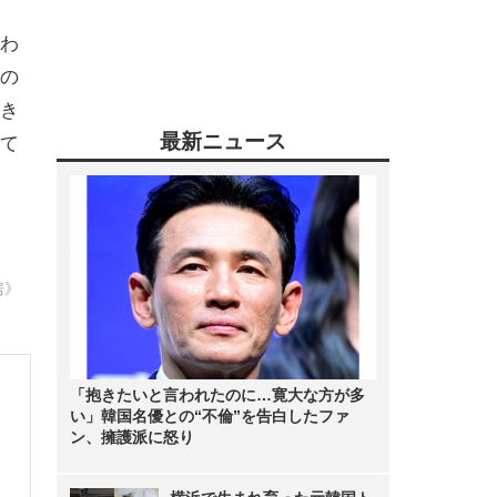
わ
の
き
最新ニュース
て
房》
「抱きたいと言われたのに…寛大な方が多
い」韓国名優との“不倫”を告白したファ
ン、擁護派に怒り