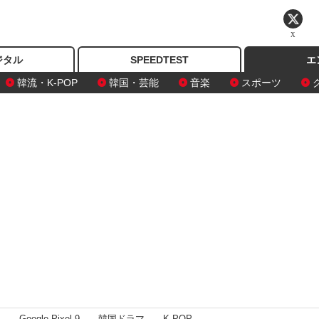
X
ジタル
SPEEDTEST
エ
韓流・K-POP
韓国・芸能
音楽
スポーツ
I
Google Pixel 9
韓国ドラマ
K-POP