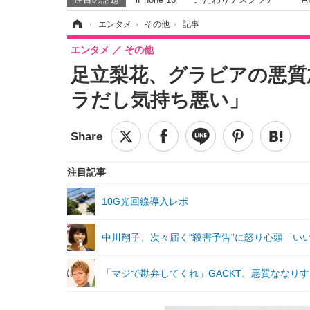
ホーム
›
エンタメ
›
その他
›
記事
エンタメ
その他
足立梨花、グラビアの悪質
ラだし気持ち悪い」
注目記事
10G光回線導入レポ
中川翔子、次々届く“殺害予告”に怒り心頭「い
「マジで勘弁してくれ」GACKT、悪質ななり