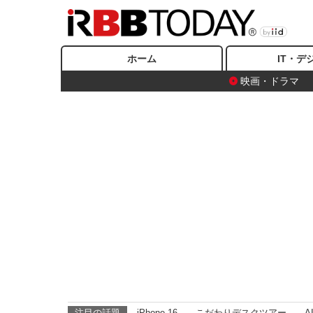
ホーム
IT・デ
映画・ドラマ
注目の話題
iPhone 16
こだわりデスクツアー
A