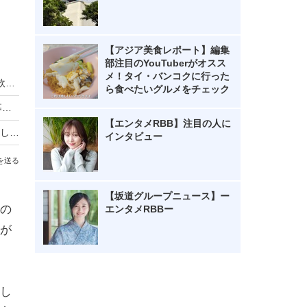
【アジア美食レポート】編集
部注目のYouTuberがオスス
メ！タイ・バンコクに行った
近江牛×クラフトビールを電車で満喫！一番搾り飲み放題も復活「近江ビア電2026」運行
ら食べたいグルメをチェック
HIKAKIN、熊本地震に2000万円を寄付 動画で募金方法を解説し支援を呼びかけ
【エンタメRBB】注目の人に
羽生結弦自らポーズを提案し撮影！完全撮り下ろし2027年度版カレンダーが発売決定！
インタビュー
を送る
【坂道グループニュース】ー
の
エンタメRBBー
が
し