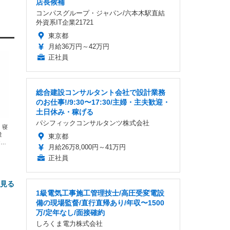
店長候補
コンパスグループ・ジャパン/六本木駅直結
外資系IT企業21721
東京都
月給36万円～42万円
正社員
総合建設コンサルタント会社で設計業務
のお仕事!/9:30〜17:30/主婦・主夫歓迎・
土日休み・稼げる
パシフィックコンサルタンツ株式会社
 寝
量
東京都
ヤレ
月給26万8,000円～41万円
性高
正社員
と見る
1級電気工事施工管理技士/高圧受変電設
備の現場監督/直行直帰あり/年収〜1500
万/定年なし/面接確約
しろくま電力株式会社