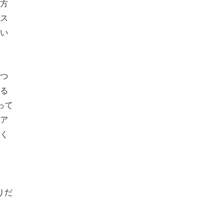
た方
ス
い
つ
する
って
にア
く
りだ