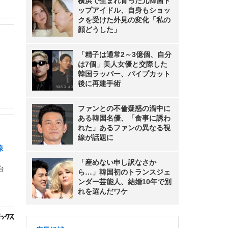
横浜で生まれ育った元韓国ト
ップアイドル、自身もショッ
クを受けた外見の変化「私の
顔どうした」
「精子は通常2～3億個、自分
は7個」美人女優と交際した
韓国ラッパー、パイプカット
後に再建手術
ファンとの不倫疑惑の渦中に
ある韓国名優、「食事に誘わ
れた」あるファンの異なる視
線が話題に
線
「産めない申し訳なさか
台
ら…」韓国初のトランスジェ
ンダー芸能人、結婚10年で別
れを選んだワケ