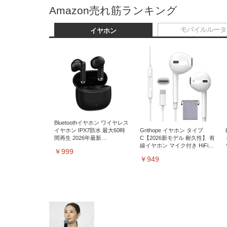
Amazon売れ筋ランキング
モバイルルータ
イヤホン
Bluetoothイヤホン ワイヤレス
イヤホン IPX7防水 最大60時
Grithope イヤホン タイプ
間再生 2026年最新
C【2026新モデル 耐久性】 有
Bluetooth6.0ブルートゥースイ
線イヤホン マイク付き HiFi音
￥999
ヤホン 全音域HIFI音質低遅延
質 ノイズ低減 重低音 遅延な
￥949
接続瞬時 片耳/両耳 WEB会議/
し
運動/ゲーム/通学通勤/スポー
ツ/音楽用iPhone/Android対応
(002 black)