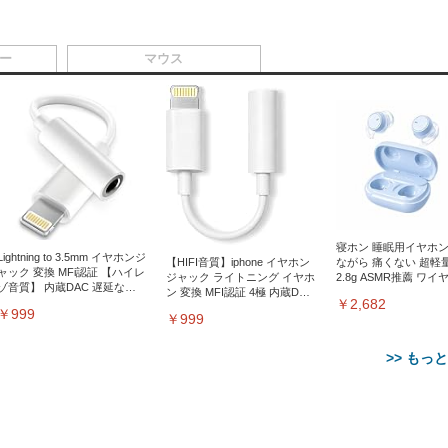
ー
マウス
寝ホン 睡眠用イヤホン
Lightning to 3.5mm イヤホンジ
【HIFI音質】iphone イヤホン
ながら 痛くない 超軽
ャック 変換 MFi認証 【ハイレ
ジャック ライトニング イヤホ
2.8g ASMR推薦 ワイ
ゾ音質】 内蔵DAC 遅延なし
ン 変換 MFI認証 4極 内蔵DAC
ス Bluetooth6.1 柔軟
48ビット/96KHz 音量調節対
￥2,682
遅延なし 音量調節/音楽
安眠 仕事 ブルー
￥999
応
￥999
>> もっ