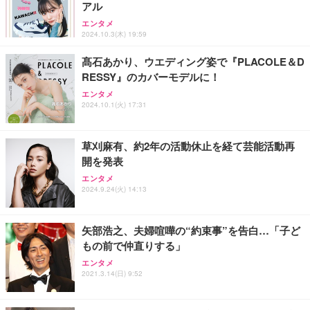
アル
エンタメ
2024.10.3(木) 19:59
髙石あかり、ウエディング姿で『PLACOLE＆D
RESSY』のカバーモデルに！
エンタメ
2024.10.1(火) 17:31
草刈麻有、約2年の活動休止を経て芸能活動再
開を発表
エンタメ
2024.9.24(火) 14:13
矢部浩之、夫婦喧嘩の“約束事”を告白…「子ど
もの前で仲直りする」
エンタメ
2021.3.14(日) 9:52