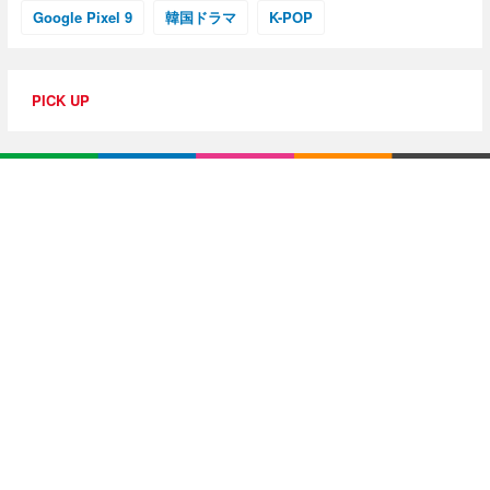
Google Pixel 9
韓国ドラマ
K-POP
PICK UP
特集・連載
【動画レビュー】注目ガジェットを動画で解説！公式Y
ouTubeチャンネル
10G光回線導入レポ
【アジア美食レポート】編集部注目のYouTuberがオス
スメ！タイ・バンコクに行ったら食べたいグルメをチ
ェック