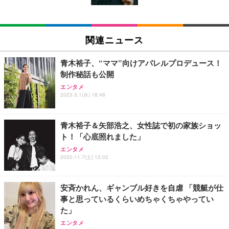
EIZO ビジネス向けプレミアムモニター | FlexScan
SIHOO B100 オフィスチェア／デスクチェア メッシ
Amazonベーシック ペットシーツ 厚型 ワイド 42枚
EV2740X-WT | 27.0型4K UHD・USB Type-C・ホワ
ュチェア 人間工学 疲れない ブラック
x2袋(84枚) ホワイト(吸収面:ライトブルー)
関連ニュース
イト
￥27,999
￥3,234
￥109,572
青木裕子、“ママ”向けアパレルプロデュース！
制作秘話も公開
Sezlife オフィスチェア デスクチェア 疲れない テレ
【純正品】27"ゲーミングモニター DualSense 充電
ネオ・ルーライフ ネオ・オムツ L 中型犬用 26枚入
エンタメ
ワーク チェア 強化バックレスト 30度ロッキング機
2023.3.1(水) 18:48
フック付き（CFI-ZDM1J）
り 単品
能 人間工学 椅子 腰サポート 90度跳ね上げ式アーム
レスト 3Dヘッドレスト ハンガー付き 高反発クッシ
￥49,979
￥1,800
￥7,680
ョン PCチェア 通気性メッシュ ゲーミング/勉強/事
青木裕子＆矢部浩之、女性誌で初の家族ショッ
務用 おしゃれ パソコンチェア (ブラック)
ト！「心底照れました」
Sezlife オフィスチェア デスクチェア 疲れない テレ
【整備済み品】Dell E2724HS 27インチ 液晶モニタ
Smart Basic(スマートベーシック) 【Amazon.co.jp
エンタメ
ワーク チェア 強化バックレスト 30度ロッキング機
ー フルHD（1920×1080）VA 非光沢 HDMI/DisplayP
限定】 Smart Basic アイリスオーヤマ ペットシーツ
2020.11.7(土) 13:02
能 人間工学 椅子 腰サポート 90度跳ね上げ式アーム
ort/VGA スピーカー内蔵 高さ調整 スイベル VESA対
超厚型 お徳用 ワイド 100枚入 (x 1) (ケース販売)
レスト 3Dヘッドレスト ハンガー付き 高反発クッシ
応 ComfortView ビジネス向け
￥7,680
￥15,800
￥3,670
ョン PCチェア 通気性メッシュ ゲーミング/勉強/事
安斉かれん、ギャンブル好きを自虐 「競艇が仕
務用 おしゃれ パソコンチェア (ホワイト)
事と思っているくらいめちゃくちゃやってい
ANDWINT オフィスチェア デスクチェア 肘なし メ
【MiniLED/24.5inch/280Hz/FHD】GRAPHT THE S
アイリスオーヤマ ペットシーツ 超厚型 お徳用 レギ
た」
ッシュ 通気性 ランバーサポート付き 腰サポート ガ
HOOTER Gaming Monitor 24” Essential ゲーミン
ュラー 200枚入【Amazon.co.jp限定】
ス圧無段階昇降 360度回転 キャスター付き コンパク
グモニター QD 24.5インチ 1ms FHD 量子ドット 残
エンタメ