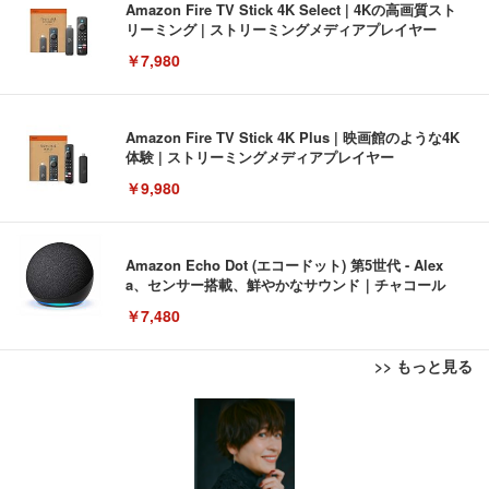
Amazon Fire TV Stick 4K Select | 4Kの高画質スト
リーミング | ストリーミングメディアプレイヤー
￥7,980
Amazon Fire TV Stick 4K Plus | 映画館のような4K
体験 | ストリーミングメディアプレイヤー
￥9,980
Amazon Echo Dot (エコードット) 第5世代 - Alex
a、センサー搭載、鮮やかなサウンド｜チャコール
￥7,480
>> もっと見る
[EdoErgo] オフィスチェア 椅子 テレワーク 疲れな
EIZO ビジネス向けプレミアムモニター | FlexScan
Amazonベーシック ペットシーツ 薄型 レギュラー 1
い 跳ね上げ式アームレスト コンパクト 約105度ロッ
EV3240X-WT | 31.5型4K UHD・USB Type-C・ホワ
回使い捨て 無香料 ホワイト 300枚
キング pc 事務椅子 360度回転 座面昇降 強化ナイロ
イト
ン樹脂ベース 通気性メッシュ 在宅ワーク H-WY01
￥3,373
￥5,699
￥105,595
(黒網+黒枠+黒足)