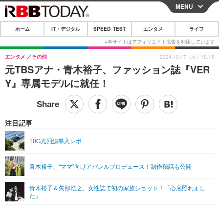
MENU
CLOSE
ホーム
IT・デジタル
SPEED TEST
エンタメ
ライフ
ホーム
IT・デジタル
エンタメ
その他
2024.10.17（木）18:15
元TBSアナ・青木裕子、ファッション誌『VER
IT・デジタルTOP
スマートフォン
SPEED TEST
Y』専属モデルに就任！
ネタ
ガジェット・ツール
エンタメ
ショッピング
その他
エンタメTOP
映画・ドラマ
ライフ
注目記事
韓流・K-POP
韓国・芸能
ライフTOP
グルメ
リリース一覧
10G光回線導入レポ
音楽
スポーツ
ペット
ショッピング
プッシュ通知の停止方法
青木裕子、“ママ”向けアパレルプロデュース！制作秘話も公開
グラビア
ブログ
その他
青木裕子＆矢部浩之、女性誌で初の家族ショット！「心底照れまし
ショッピング
その他
た」