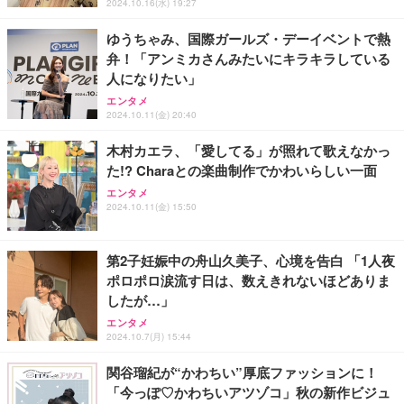
ト 幅52×奥行58.5×高さ84～96cm テレワーク 在宅
像低減 (3年保証 | 輝点保証 | 日本メーカー)
￥3,731
2024.10.16(水) 19:27
￥4,139
￥34,980
勤務 ブラック
ゆうちゃみ、国際ガールズ・デーイベントで熱
弁！「アンミカさんみたいにキラキラしている
人になりたい」
エンタメ
2024.10.11(金) 20:40
木村カエラ、「愛してる」が照れて歌えなかっ
た!? Charaとの楽曲制作でかわいらしい一面
エンタメ
2024.10.11(金) 15:50
第2子妊娠中の舟山久美子、心境を告白 「1人夜
ポロポロ涙流す日は、数えきれないほどありま
したが…」
エンタメ
2024.10.7(月) 15:44
関谷瑠紀が“かわちい”厚底ファッションに！
「今っぽ♡かわちいアツゾコ」秋の新作ビジュ