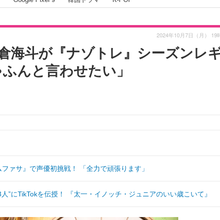
2024年10月7日（月） 19
元太＆松倉海斗が『ナゾトレ』シーズンレ
ゃふんと言わせたい」
ング：ムファサ』で声優初挑戦！ 「全力で頑張ります」
ィフ3人”にTikTokを伝授！ 『太一・イノッチ・ジュニアのいい歳こいて』