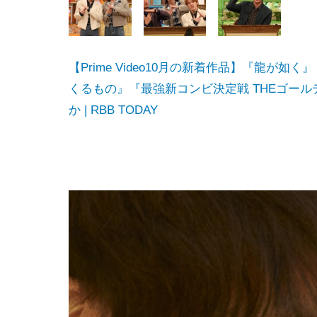
【Prime Video10月の新着作品】『龍が如
くるもの』『最強新コンビ決定戦 THEゴー
か | RBB TODAY