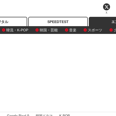
X
ジタル
SPEEDTEST
エ
韓流・K-POP
韓国・芸能
音楽
スポーツ
I
Google Pixel 9
韓国ドラマ
K-POP