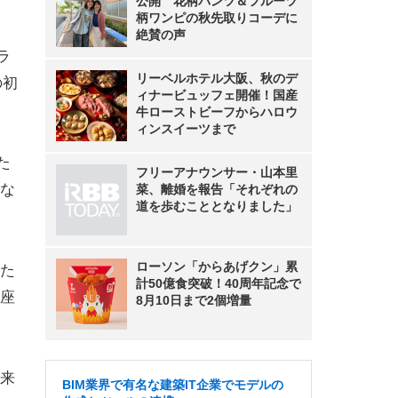
公開 花柄パンツ＆フルーツ
柄ワンピの秋先取りコーデに
絶賛の声
ラ
リーベルホテル大阪、秋のデ
の初
ィナービュッフェ開催！国産
牛ローストビーフからハロウ
ィンスイーツまで
た
フリーアナウンサー・山本里
な
菜、離婚を報告「それぞれの
道を歩むこととなりました」
ローソン「からあげクン」累
た
計50億食突破！40周年記念で
座
8月10日まで2個増量
来
BIM業界で有名な建築IT企業でモデルの