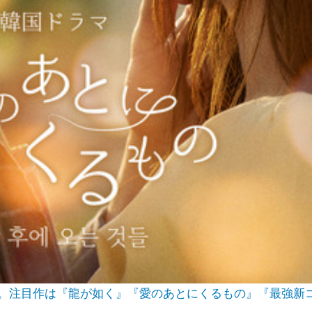
信される。注目作は『龍が如く』『愛のあとにくるもの』『最強新