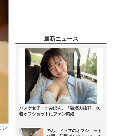
最新ニュース
バスケ女子・すみぽん、「破壊力抜群」水
着オフショットにファン悶絶
コン
のん、ドラマのオフショット