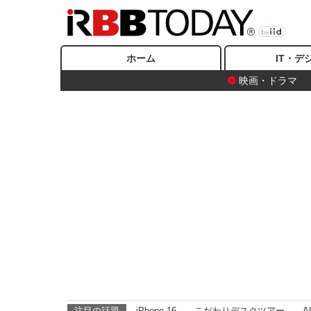
ホーム
IT・デ
映画・ドラマ
注目の話題
iPhone 16
こだわりデスクツアー
A