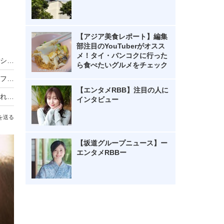
【アジア美食レポート】編集
部注目のYouTuberがオスス
メ！タイ・バンコクに行った
バスケ女子・すみぽん、「破壊力抜群」水着オフショットにファン悶絶
ら食べたいグルメをチェック
のん、ドラマのオフショット公開 花柄パンツ＆フルーツ柄ワンピの秋先取りコーデに絶賛の声
【エンタメRBB】注目の人に
フリーアナウンサー・山本里菜、離婚を報告「それぞれの道を歩むこととなりました」
インタビュー
を送る
【坂道グループニュース】ー
エンタメRBBー