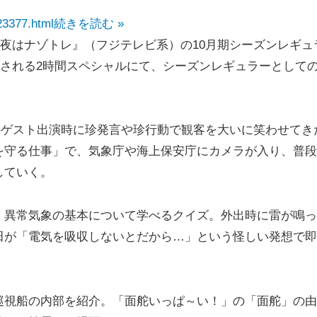
23377.html
続きを読む »
、『今夜はナゾトレ』（フジテレビ系）の10月期シーズンレギュ
放送される2時間スペシャルにて、シーズンレギュラーとして
のゲスト出演時に珍発言や珍行動で観客を大いに笑わせてき
を守る仕事」で、気象庁や海上保安庁にカメラが入り、普段
していく。
異常気象の基本について学べるクイズ。外出時に雷が鳴っ
田が「電気を吸収しないとだから…」という怪しい発想で即
視船の内部を紹介。「面舵いっぱ～い！」の「面舵」の由