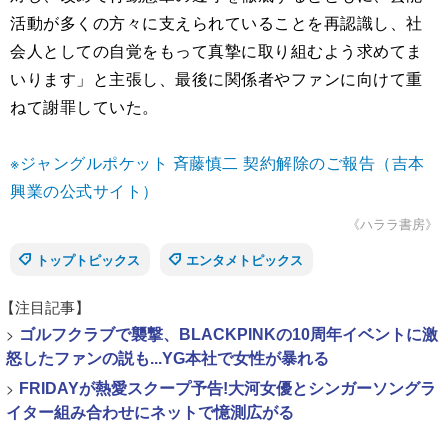
活動が多くの方々に支えられていることを再認識し、社
会人としての自覚をもって真摯に取り組むよう求めてま
いります」と主張し、最後に関係者やファンに向けて重
ねて謝罪していた。
※ジャングルポケット 斉藤慎二 契約解除のご報告（吉本
興業の公式サイト）
《ハララ書房》
トップトピックス
エンタメトピックス
【注目記事】
>
ゴルフクラブで襲撃、BLACKPINKの10周年イベントに激
怒したファンの説も...YG本社で女性が暴れる
>
FRIDAYが熱愛スクープ予告!大河女優とシンガーソングラ
イター組み合わせにネットで憶測広がる