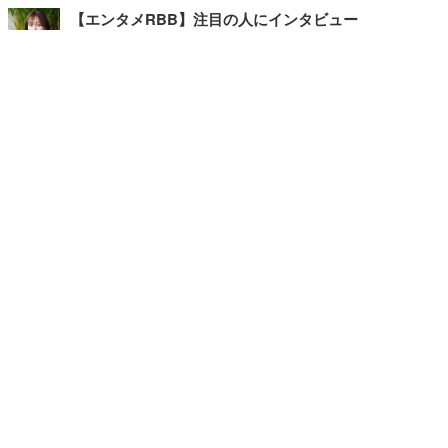
【エンタメRBB】注目の人にインタビュー
【坂道グループニュース】ーエンタメRBBー
今観るべきオススメ「韓国ドラマ」
快適デスクのヒントが満載！こだわりデスクツアー
【進化するオフィス】
記事
ホーム
›
エンタメ
›
その他
›
TOP