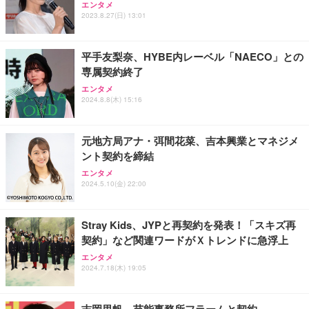
エンタメ
2023.8.27(日) 13:01
平手友梨奈、HYBE内レーベル「NAECO」との
専属契約終了
エンタメ
2024.8.8(木) 15:16
元地方局アナ・弭間花菜、吉本興業とマネジメ
ント契約を締結
エンタメ
2024.5.10(金) 22:00
Stray Kids、JYPと再契約を発表！「スキズ再
契約」など関連ワードがＸトレンドに急浮上
エンタメ
2024.7.18(木) 19:05
吉岡里帆、芸能事務所フラームと契約