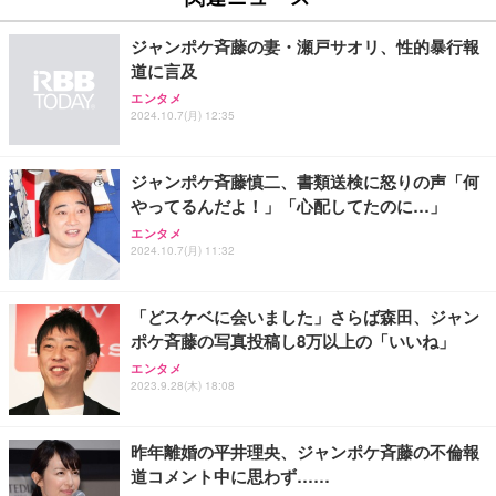
￥27,999
￥3,234
￥109,572
ジャンポケ斉藤の妻・瀬戸サオリ、性的暴行報
道に言及
Sezlife オフィスチェア デスクチェア 疲れない テレ
【純正品】27"ゲーミングモニター DualSense 充電
ネオ・ルーライフ ネオ・オムツ L 中型犬用 26枚入
エンタメ
ワーク チェア 強化バックレスト 30度ロッキング機
2024.10.7(月) 12:35
フック付き（CFI-ZDM1J）
り 単品
能 人間工学 椅子 腰サポート 90度跳ね上げ式アーム
レスト 3Dヘッドレスト ハンガー付き 高反発クッシ
￥49,979
￥1,800
￥7,680
ョン PCチェア 通気性メッシュ ゲーミング/勉強/事
ジャンポケ斉藤慎二、書類送検に怒りの声「何
務用 おしゃれ パソコンチェア (ブラック)
やってるんだよ！」「心配してたのに…」
Sezlife オフィスチェア デスクチェア 疲れない テレ
【整備済み品】Dell E2724HS 27インチ 液晶モニタ
Smart Basic(スマートベーシック) 【Amazon.co.jp
エンタメ
ワーク チェア 強化バックレスト 30度ロッキング機
ー フルHD（1920×1080）VA 非光沢 HDMI/DisplayP
限定】 Smart Basic アイリスオーヤマ ペットシーツ
2024.10.7(月) 11:32
能 人間工学 椅子 腰サポート 90度跳ね上げ式アーム
ort/VGA スピーカー内蔵 高さ調整 スイベル VESA対
超厚型 お徳用 ワイド 100枚入 (x 1) (ケース販売)
レスト 3Dヘッドレスト ハンガー付き 高反発クッシ
応 ComfortView ビジネス向け
￥7,680
￥15,800
￥3,670
ョン PCチェア 通気性メッシュ ゲーミング/勉強/事
「どスケベに会いました」さらば森田、ジャン
務用 おしゃれ パソコンチェア (ホワイト)
ポケ斉藤の写真投稿し8万以上の「いいね」
ANDWINT オフィスチェア デスクチェア 肘なし メ
【MiniLED/24.5inch/280Hz/FHD】GRAPHT THE S
アイリスオーヤマ ペットシーツ 超厚型 お徳用 レギ
ッシュ 通気性 ランバーサポート付き 腰サポート ガ
HOOTER Gaming Monitor 24” Essential ゲーミン
エンタメ
ュラー 200枚入【Amazon.co.jp限定】
ス圧無段階昇降 360度回転 キャスター付き コンパク
グモニター QD 24.5インチ 1ms FHD 量子ドット 残
2023.9.28(木) 18:08
ト 幅52×奥行58.5×高さ84～96cm テレワーク 在宅
像低減 (3年保証 | 輝点保証 | 日本メーカー)
￥3,731
￥4,139
￥34,980
勤務 ブラック
昨年離婚の平井理央、ジャンポケ斉藤の不倫報
道コメント中に思わず……