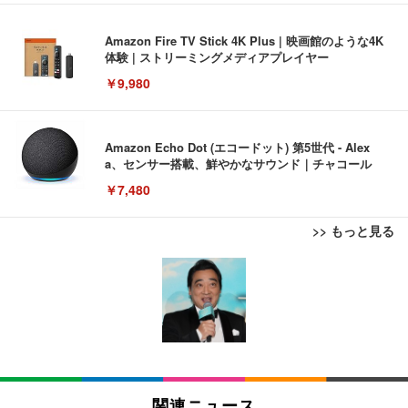
Amazon Fire TV Stick 4K Plus | 映画館のような4K
体験 | ストリーミングメディアプレイヤー
￥9,980
Amazon Echo Dot (エコードット) 第5世代 - Alex
a、センサー搭載、鮮やかなサウンド｜チャコール
￥7,480
>> もっと見る
[EdoErgo] オフィスチェア 椅子 テレワーク 疲れな
EIZO ビジネス向けプレミアムモニター | FlexScan
Amazonベーシック ペットシーツ 薄型 レギュラー 1
い 跳ね上げ式アームレスト コンパクト 約105度ロッ
EV3240X-WT | 31.5型4K UHD・USB Type-C・ホワ
回使い捨て 無香料 ホワイト 300枚
キング pc 事務椅子 360度回転 座面昇降 強化ナイロ
イト
ン樹脂ベース 通気性メッシュ 在宅ワーク H-WY01
￥3,373
￥5,699
￥105,595
(黒網+黒枠+黒足)
EIZO ビジネス向けプレミアムモニター | FlexScan
SIHOO B100 オフィスチェア／デスクチェア メッシ
Amazonベーシック ペットシーツ 厚型 ワイド 42枚
EV2740X-WT | 27.0型4K UHD・USB Type-C・ホワ
ュチェア 人間工学 疲れない ブラック
x2袋(84枚) ホワイト(吸収面:ライトブルー)
関連ニュース
イト