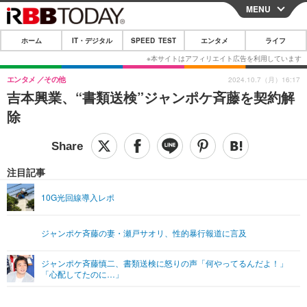
MENU
CLOSE
ホーム
IT・デジタル
SPEED TEST
エンタメ
ライフ
ホーム
IT・デジタル
エンタメ
その他
2024.10.7（月）16:17
吉本興業、“書類送検”ジャンポケ斉藤を契約解
IT・デジタルTOP
スマートフォン
SPEED TEST
除
ネタ
ガジェット・ツール
エンタメ
ショッピング
その他
エンタメTOP
映画・ドラマ
ライフ
注目記事
韓流・K-POP
韓国・芸能
ライフTOP
グルメ
リリース一覧
10G光回線導入レポ
音楽
スポーツ
ペット
ショッピング
プッシュ通知の停止方法
ジャンポケ斉藤の妻・瀬戸サオリ、性的暴行報道に言及
グラビア
ブログ
その他
ジャンポケ斉藤慎二、書類送検に怒りの声「何やってるんだよ！」
ショッピング
その他
「心配してたのに…」