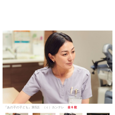
『あの子の子ども』第5話 （ｃ）カンテレ
全 6 枚