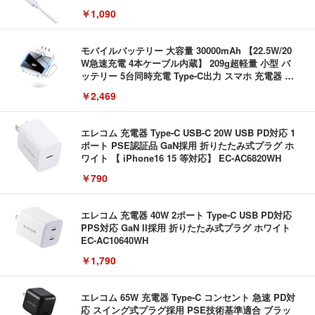
C-AC6920WF
￥1,090
モバイルバッテリー 大容量 30000mAh 【22.5W/20
W急速充電 4本ケーブル内蔵】 209g超軽量 小型 バ
ッテリー 5台同時充電 Type-C出力 スマホ 充電器 LC
D残量表示 LEDライト付き ストラップ付き 持ち運び
￥2,469
携帯充電器 停電対策 アウトドア/旅行/出張/防災/緊
急用 iOS/Android各種他対応 機内持込可 (高級白い)
エレコム 充電器 Type-C USB-C 20W USB PD対応 1
ポート PSE認証品 GaN採用 折りたたみ式プラグ ホ
ワイト 【 iPhone16 15 等対応】 EC-AC6820WH
￥790
エレコム 充電器 40W 2ポート Type-C USB PD対応
PPS対応 GaN II採用 折りたたみ式プラグ ホワイト
EC-AC10640WH
￥1,790
エレコム 65W 充電器 Type-C コンセント 急速 PD対
応 スイング式プラグ採用 PSE技術基準適合 ブラッ