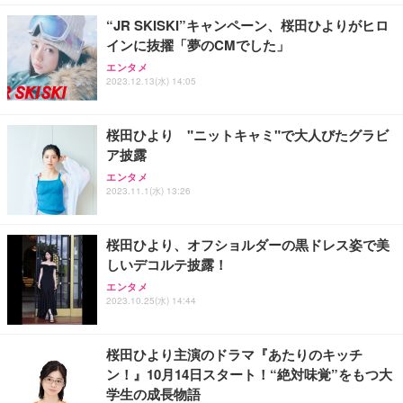
“JR SKISKI”キャンペーン、桜田ひよりがヒロ
インに抜擢「夢のCMでした」
エンタメ
2023.12.13(水) 14:05
桜田ひより "ニットキャミ"で大人びたグラビ
ア披露
エンタメ
2023.11.1(水) 13:26
桜田ひより、オフショルダーの黒ドレス姿で美
しいデコルテ披露！
エンタメ
2023.10.25(水) 14:44
桜田ひより主演のドラマ『あたりのキッチ
ン！』10月14日スタート！“絶対味覚”をもつ大
学生の成長物語