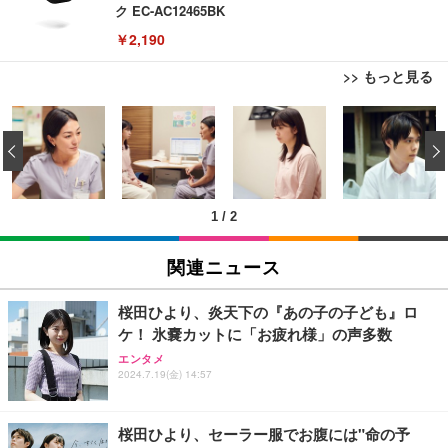
ク EC-AC12465BK
￥2,190
>> もっと見る
Bluetoothイヤホン ワイヤレスイヤホン IPX7防水
最大60時間再生 2026年最新Bluetooth6.0ブルートゥ
‹
ースイヤホン 全音域HIFI音質低遅延接続瞬時 片耳/
両耳 WEB会議/運動/ゲーム/通学通勤/スポーツ/音楽
￥999
用iPhone/Android対応 (002 black)
1
/
2
Grithope イヤホン タイプC【2026新モデル 耐久
性】 有線イヤホン マイク付き HiFi音質 ノイズ低減
関連ニュース
重低音 遅延なし
￥949
桜田ひより、炎天下の『あの子の子ども』ロ
ケ！ 氷嚢カットに「お疲れ様」の声多数
Lightning to 3.5mm イヤホンジャック 変換 MFi認
エンタメ
証 【ハイレゾ音質】 内蔵DAC 遅延なし 48ビット/9
2024.7.19(金) 14:57
6KHz 音量調節対応
￥999
桜田ひより、セーラー服でお腹には"命の予