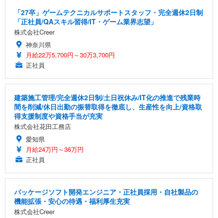
「27卒」ゲームテクニカルサポートスタッフ・完全週休2日制
「正社員/QAスキル習得/IT・ゲーム業界志望」
株式会社Creer
神奈川県
月給22万5,700円～30万3,700円
正社員
建築施工管理/完全週休2日制/土日祝休み/IT化の推進で残業時
間を削減/休日出勤の振替取得を徹底し、生産性を向上/資格取
得支援制度や資格手当が充実
株式会社花田工務店
愛知県
月給24万円～36万円
正社員
パッケージソフト開発エンジニア・正社員採用・自社製品の
機能拡張・安心の待遇・福利厚生充実
株式会社Creer