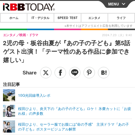
MENU
CLOSE
ホーム
IT・デジタル
SPEED TEST
エンタメ
ライフ
ホーム
IT・デジタル
エンタメ
映画・ドラマ
2024.7.23（火）9:40
2児の母・板谷由夏が『あの子の子ども』第5話
IT・デジタルTOP
スマートフォン
SPEED TEST
ゲスト出演！「テーマ性のある作品に参加でき
ネタ
ガジェット・ツール
嬉しい」
エンタメ
ショッピング
その他
エンタメTOP
映画・ドラマ
ライフ
韓流・K-POP
韓国・芸能
注目記事
ライフTOP
グルメ
リリース一覧
音楽
スポーツ
10G光回線導入レポ
ペット
ショッピング
プッシュ通知の停止方法
グラビア
ブログ
その他
桜田ひより、炎天下の『あの子の子ども』ロケ！ 氷嚢カットに「お疲
れ様」の声多数
ショッピング
その他
桜田ひより、セーラー服でお腹には"命の予感" 主演ドラマ『あの子
の子ども』ポスタービジュアル解禁