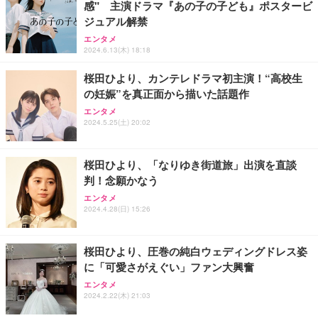
感" 主演ドラマ『あの子の子ども』ポスタービ
【HIFI音質】iphone イヤホンジャック ライトニン
ジュアル解禁
グ イヤホン 変換 MFI認証 4極 内蔵DAC 遅延なし 音
量調節/音楽
エンタメ
2024.6.13(木) 18:18
￥999
桜田ひより、カンテレドラマ初主演！“高校生
の妊娠”を真正面から描いた話題作
寝ホン 睡眠用イヤホン 寝ながら 痛くない 超軽量2.8
g ASMR推薦 ワイヤレス Bluetooth6.1 柔軟性高 安
エンタメ
眠 仕事 ブルー
2024.5.25(土) 20:02
￥2,682
桜田ひより、「なりゆき街道旅」出演を直談
判！念願かなう
エンタメ
2024.4.28(日) 15:26
桜田ひより、圧巻の純白ウェディングドレス姿
に「可愛さがえぐい」ファン大興奮
エンタメ
2024.2.22(木) 21:03