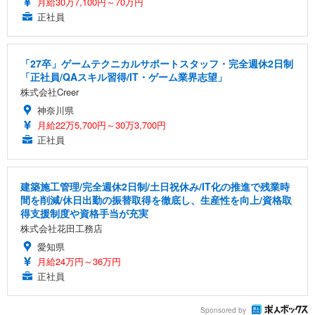
月給30万7,100円～70万円
正社員
「27卒」ゲームテクニカルサポートスタッフ・完全週休2日制
「正社員/QAスキル習得/IT・ゲーム業界志望」
株式会社Creer
神奈川県
月給22万5,700円～30万3,700円
正社員
建築施工管理/完全週休2日制/土日祝休み/IT化の推進で残業時
間を削減/休日出勤の振替取得を徹底し、生産性を向上/資格取
得支援制度や資格手当が充実
株式会社花田工務店
愛知県
月給24万円～36万円
正社員
Sponsored by