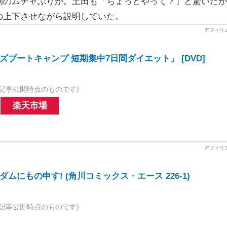
のムチャぶりが。土田も「ちょっとやって？」と驚いたが
の上下させながら説明していた。
ブートキャンプ 短期集中7日間ダイエット」 [DVD]
記事公開時点のものです)
楽天市場
ムにもの申す! (角川コミックス・エース 226-1)
記事公開時点のものです)