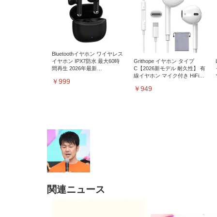
Bluetoothイヤホン ワイヤレス
イヤホン IPX7防水 最大60時
Grithope イヤホン タイプ
間再生 2026年最新
C【2026新モデル 耐久性】 有
Bluetooth6.0ブルートゥースイ
線イヤホン マイク付き HiFi音
￥999
ヤホン 全音域HIFI音質低遅延
質 ノイズ低減 重低音 遅延な
￥949
接続瞬時 片耳/両耳 WEB会議/
し
運動/ゲーム/通学通勤/スポー
ツ/音楽用iPhone/Android対応
(002 black)
関連ニュース
アイリスオーヤマ デスクがス
エレコム ノートPCスタンド
TITAN GAMING 【メーカー保
Amazon micro-USB イーサネ
TITAN GAMING 【メーカー保
12cm HDMI延長ケーブル Fire
ッキリするモニター台 幅
折りたたみ 8段階 9.5cm高さ
証1年】【850W GOLD電源搭
ットアダプター
証1年】【850W GOLD電源搭