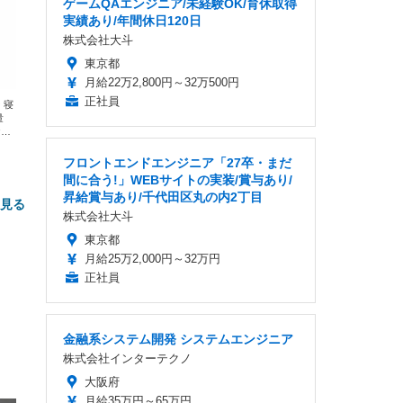
ゲームQAエンジニア/未経験OK/育休取得
実績あり/年間休日120日
株式会社大斗
東京都
月給22万2,800円～32万500円
正社員
 寝
量
ヤレ
性高
フロントエンドエンジニア「27卒・まだ
間に合う!」WEBサイトの実装/賞与あり/
昇給賞与あり/千代田区丸の内2丁目
と見る
株式会社大斗
東京都
月給25万2,000円～32万円
正社員
金融系システム開発 システムエンジニア
株式会社インターテクノ
タン
プC
大阪府
ンド
ンチ
月給35万円～65万円