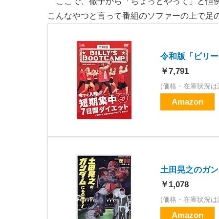
ここで、徹子から「ちょっとやって」と恒例
こんなやつと言って番組のソファーの上で足
令和版「ビリーズ
￥7,791
(価格・在庫状況は
Amazon
土田晃之のガンダ
￥1,078
(価格・在庫状況は
Amazon