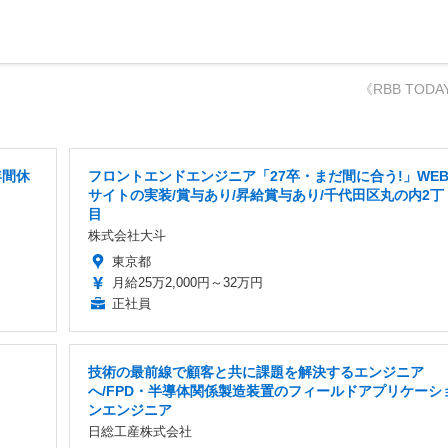
《RBB TODA
年間休
フロントエンドエンジニア「27卒・まだ間に合う!」WE
サイトの実装/賞与あり/昇給賞与あり/千代田区丸の内2丁
目
株式会社大斗
東京都
月給25万2,000円～32万円
正社員
技術の最前線で顧客と共に課題を解決するエンジニア
へ/FPD・半導体関係製造装置のフィールドアプリケーシ
ンエンジニア
日総工産株式会社