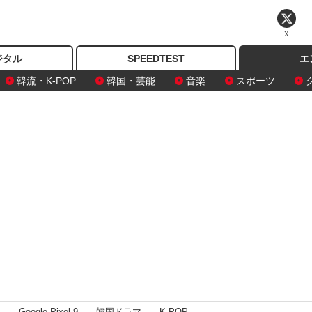
X
ジタル
SPEEDTEST
エ
韓流・K-POP
韓国・芸能
音楽
スポーツ
I
Google Pixel 9
韓国ドラマ
K-POP