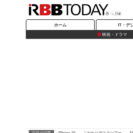
ホーム
IT・デ
映画・ドラマ
注目の話題
iPhone 16
こだわりデスクツアー
A