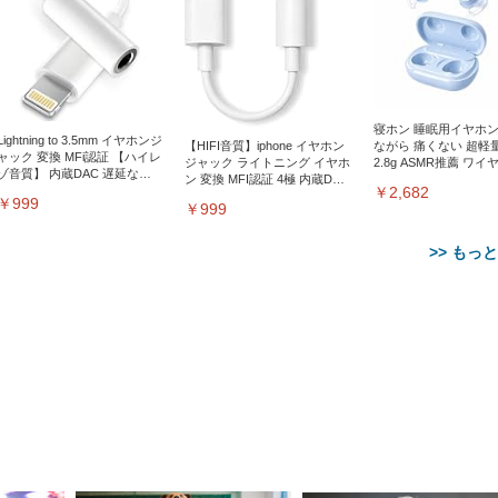
寝ホン 睡眠用イヤホン
Lightning to 3.5mm イヤホンジ
【HIFI音質】iphone イヤホン
ながら 痛くない 超軽
ャック 変換 MFi認証 【ハイレ
ジャック ライトニング イヤホ
2.8g ASMR推薦 ワイ
ゾ音質】 内蔵DAC 遅延なし
ン 変換 MFI認証 4極 内蔵DAC
ス Bluetooth6.1 柔軟
48ビット/96KHz 音量調節対
￥2,682
遅延なし 音量調節/音楽
安眠 仕事 ブルー
￥999
応
￥999
>> もっ
エレコム モニタース
Amazon 5W USB 充電器
Amazon純正 USBタイ
エレコム ノートPCスタンド
エレコム モニター台 モニター
Alexa対応音声認識リモコン
【整備済み品】 ゲーミングPC
ド ディスプレイスタ
【整備済み品】Lenovo
ケーブル (ブラック)
【整備済み品】Dell
折りたたみ8段階 9.5cm 折り
スタンド ディスプレイ 台 ~27
Pro | 対応する別売りのFire
￥1,980
デスクトップ タワー型
モニター台 17~27イ