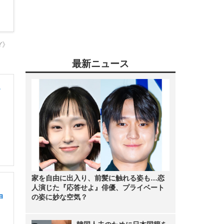
Y》
最新ニュース
B
家を自由に出入り、前髪に触れる姿も…恋
人演じた『応答せよ』俳優、プライベート
ョ
の姿に妙な空気？