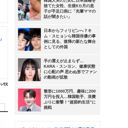
韓国人夫のために日本国籍を
捨てた女性、生後8カ月の息
子が手足口病に「先輩ママの
話が聞きたい」
日本からフィリピンへ？キ
ム・スヒョンら韓国俳優の事
/
例に見る、復帰の新たな舞台
としての外国
手の震えが止まらず…
KARA・スンヨン、健康状態
に心配の声 思わぬ形でファン
の動画が拡散
整形に1000万円、趣味に200
万円を投入…韓国歌手、浪費
ぶりに衝撃！“超節約生活”に
挑戦