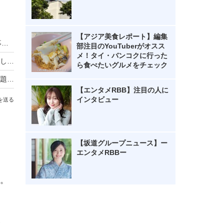
【アジア美食レポート】編集
HIKAKIN、熊本地震に2000万円を寄付 動画で募金方法を解説し支援を呼びかけ
部注目のYouTuberがオスス
メ！タイ・バンコクに行った
羽生結弦自らポーズを提案し撮影！完全撮り下ろし2027年度版カレンダーが発売決定！
ら食べたいグルメをチェック
熊本地震の瞬間、手術室の緊迫ニュース映像が話題！「本当にすごい」「尊敬の念しかない」
【エンタメRBB】注目の人に
インタビュー
を送る
【坂道グループニュース】ー
エンタメRBBー
。