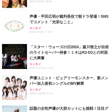
2024.5.2(木) 18:08
フック付き（CFI-ZDM1J）
り 単品
能 人間工学 椅子 腰サポート 90度跳ね上げ式アーム
レスト 3Dヘッドレスト ハンガー付き 高反発クッシ
￥49,979
￥1,800
￥7,680
ョン PCチェア 通気性メッシュ ゲーミング/勉強/事
声優・平田広明が裁判長役で朝ドラ登場！SNS
務用 おしゃれ パソコンチェア (ブラック)
でコメント「光栄なこと」
Sezlife オフィスチェア デスクチェア 疲れない テレ
【整備済み品】Dell E2724HS 27インチ 液晶モニタ
Smart Basic(スマートベーシック) 【Amazon.co.jp
エンタメ
ワーク チェア 強化バックレスト 30度ロッキング機
ー フルHD（1920×1080）VA 非光沢 HDMI/DisplayP
限定】 Smart Basic アイリスオーヤマ ペットシーツ
2024.5.1(水) 11:20
能 人間工学 椅子 腰サポート 90度跳ね上げ式アーム
ort/VGA スピーカー内蔵 高さ調整 スイベル VESA対
超厚型 お徳用 ワイド 100枚入 (x 1) (ケース販売)
レスト 3Dヘッドレスト ハンガー付き 高反発クッシ
応 ComfortView ビジネス向け
￥7,680
￥15,800
￥3,670
ョン PCチェア 通気性メッシュ ゲーミング/勉強/事
「スター・ウォーズの日2024」森川智之が自前
務用 おしゃれ パソコンチェア (ホワイト)
のライトセーバー持参！ミキはR2-D2との対面
ANDWINT オフィスチェア デスクチェア 肘なし メ
【MiniLED/24.5inch/280Hz/FHD】GRAPHT THE S
アイリスオーヤマ ペットシーツ 超厚型 お徳用 レギ
に大興奮
ッシュ 通気性 ランバーサポート付き 腰サポート ガ
HOOTER Gaming Monitor 24” Essential ゲーミン
ュラー 200枚入【Amazon.co.jp限定】
ス圧無段階昇降 360度回転 キャスター付き コンパク
グモニター QD 24.5インチ 1ms FHD 量子ドット 残
エンタメ
ト 幅52×奥行58.5×高さ84～96cm テレワーク 在宅
像低減 (3年保証 | 輝点保証 | 日本メーカー)
￥3,731
2024.4.27(土) 11:20
￥4,139
￥34,980
勤務 ブラック
声優ユニット・ピュアリーモンスター、新メン
バー加入後初シングルのMV解禁
エンタメ
2024.4.25(木) 21:14
話題の女性声優が大胆カットにも挑戦！注目グ