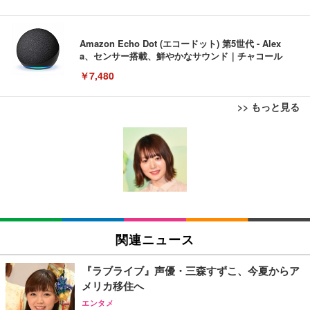
Amazon Echo Dot (エコードット) 第5世代 - Alex
a、センサー搭載、鮮やかなサウンド｜チャコール
￥7,480
>> もっと見る
[EdoErgo] オフィスチェア 椅子 テレワーク 疲れな
EIZO ビジネス向けプレミアムモニター | FlexScan
Amazonベーシック ペットシーツ 薄型 レギュラー 1
い 跳ね上げ式アームレスト コンパクト 約105度ロッ
EV3240X-WT | 31.5型4K UHD・USB Type-C・ホワ
回使い捨て 無香料 ホワイト 300枚
キング pc 事務椅子 360度回転 座面昇降 強化ナイロ
イト
ン樹脂ベース 通気性メッシュ 在宅ワーク H-WY01
￥3,373
￥5,699
￥105,595
(黒網+黒枠+黒足)
EIZO ビジネス向けプレミアムモニター | FlexScan
SIHOO B100 オフィスチェア／デスクチェア メッシ
Amazonベーシック ペットシーツ 厚型 ワイド 42枚
EV2740X-WT | 27.0型4K UHD・USB Type-C・ホワ
ュチェア 人間工学 疲れない ブラック
x2袋(84枚) ホワイト(吸収面:ライトブルー)
関連ニュース
イト
￥27,999
￥3,234
￥109,572
『ラブライブ』声優・三森すずこ、今夏からア
メリカ移住へ
Sezlife オフィスチェア デスクチェア 疲れない テレ
【純正品】27"ゲーミングモニター DualSense 充電
ネオ・ルーライフ ネオ・オムツ L 中型犬用 26枚入
エンタメ
ワーク チェア 強化バックレスト 30度ロッキング機