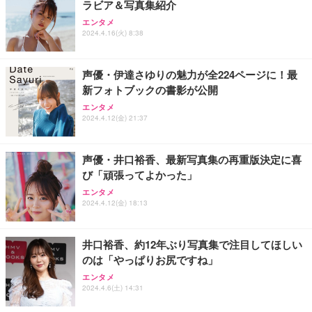
ラビア＆写真集紹介
エンタメ
2024.4.16(火) 8:38
声優・伊達さゆりの魅力が全224ページに！最
新フォトブックの書影が公開
エンタメ
2024.4.12(金) 21:37
声優・井口裕香、最新写真集の再重版決定に喜
び「頑張ってよかった」
エンタメ
2024.4.12(金) 18:13
井口裕香、約12年ぶり写真集で注目してほしい
のは「やっぱりお尻ですね」
エンタメ
2024.4.6(土) 14:31