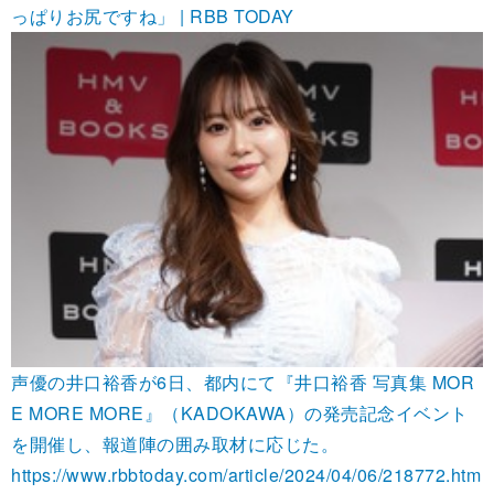
っぱりお尻ですね」 | RBB TODAY
声優の井口裕香が6日、都内にて『井口裕香 写真集 MOR
E MORE MORE』（KADOKAWA）の発売記念イベント
を開催し、報道陣の囲み取材に応じた。
https://www.rbbtoday.com/article/2024/04/06/218772.htm