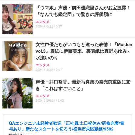
『ウマ娘』声優・前田佳織里さんがお宝披露！
「なんでも鑑定団」で驚きの評価額に
エンタメ
2024.4.6(土) 10:37
女性声優たちがいつもと違った表情！『Maiden
vol.3』表紙に伊藤美来、裏表紙は真野あゆみ×
水瀬いのり
エンタメ
2024.4.3(水) 19:07
声優・井口裕香、最新写真集の発売前重版に驚
き「これはすごいこと」
エンタメ
2024.3.29(金) 18:02
QAエンジニア未経験者歓迎「正社員/土日祝休み/研修充実/賞
与あり」新たなスタートを切ろう/横浜市栄区勤務/9582