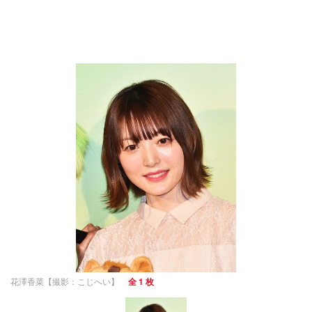
花澤香菜【撮影：こじへい】
全 1 枚