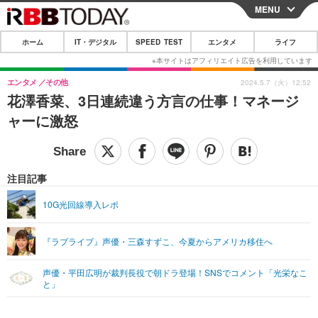
MENU
CLOSE
ホーム
IT・デジタル
SPEED TEST
エンタメ
ライフ
ホーム
IT・デジタル
エンタメ
その他
2024.5.7（火）12:52
花澤香菜、3日連続違う方言の仕事！マネージ
IT・デジタルTOP
スマートフォン
SPEED TEST
ャーに激怒
ネタ
ガジェット・ツール
エンタメ
ショッピング
その他
エンタメTOP
映画・ドラマ
ライフ
注目記事
韓流・K-POP
韓国・芸能
ライフTOP
グルメ
リリース一覧
10G光回線導入レポ
音楽
スポーツ
ペット
ショッピング
プッシュ通知の停止方法
『ラブライブ』声優・三森すずこ、今夏からアメリカ移住へ
グラビア
ブログ
その他
声優・平田広明が裁判長役で朝ドラ登場！SNSでコメント「光栄なこ
ショッピング
その他
と」