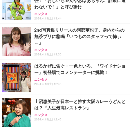
任！「おじいちゃんやおばあちゃん、詐欺に遭
ANDWINT オフィスチェア デスクチェア 肘なし メ
【MiniLED/24.5inch/280Hz/FHD】GRAPHT THE S
アイリスオーヤマ ペットシーツ 超厚型 お徳用 レギ
わないで！」と呼び掛け
ッシュ 通気性 ランバーサポート付き 腰サポート ガ
HOOTER Gaming Monitor 24” Essential ゲーミン
ュラー 200枚入【Amazon.co.jp限定】
ス圧無段階昇降 360度回転 キャスター付き コンパク
グモニター QD 24.5インチ 1ms FHD 量子ドット 残
エンタメ
ト 幅52×奥行58.5×高さ84～96cm テレワーク 在宅
像低減 (3年保証 | 輝点保証 | 日本メーカー)
￥3,731
2024.4.13(土) 13:44
￥4,139
￥34,980
勤務 ブラック
2nd写真集リリースの阿部華也子、身内からの
無茶ブリに悲鳴「いつものスタッフって怖ぃ
～」
エンタメ
2024.4.13(土) 13:30
はるかぜに告ぐ・一色といろ、『ワイドナショ
ー』初登場でコメンテーターに挑戦！
エンタメ
2024.4.13(土) 12:45
上沼恵美子が日本一と推す大阪カレーうどんと
は？『人生最高レストラン』
エンタメ
2024.4.13(土) 12:45