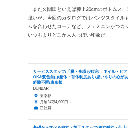
また久間田といえば膝上20cmのボトムス
強いが、今回のカタログではパンツスタイル
ムを合わせたコーデなど、フェミニンかつカ
いつもよりどこか大人っぽい印象だ。
サービススタッフ/「脱・夜職も歓迎/」ネイル・ピア
OK&髪色自由/産休・育休制度あり/思いやりの心が
経験不問/東京都
DUNBAR
東京都
月給24万4,000円～
正社員
基礎から学べる組立・加工スタッフ/組立補助・仕上げ