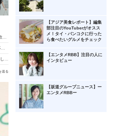
【アジア美食レポート】編集
部注目のYouTuberがオスス
メ！タイ・バンコクに行った
近江牛×クラフトビールを電車で満喫！一番搾り飲み放題も復活「近江ビア電2026」運行
ら食べたいグルメをチェック
HIKAKIN、熊本地震に2000万円を寄付 動画で募金方法を解説し支援を呼びかけ
【エンタメRBB】注目の人に
羽生結弦自らポーズを提案し撮影！完全撮り下ろし2027年度版カレンダーが発売決定！
インタビュー
を送る
【坂道グループニュース】ー
エンタメRBBー