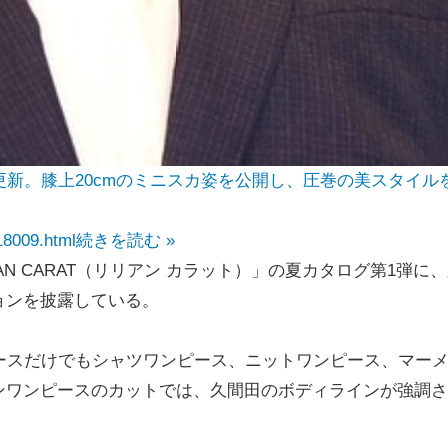
更新。膝上20cmのミニスカ姿を公開し、圧巻の美スタイル
18009.html
続きを読む »
AN CARAT（リリアン カラット）」の夏カタログ第1弾に
ョンを披露している。
ースだけでもシャツワンピース、ニットワンピース、マー
ンワンピースのカットでは、久間田のボディラインが強調さ