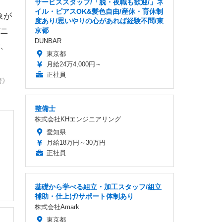
サービススタッフ/「脱・夜職も歓迎/」ネ
イル・ピアスOK&髪色自由/産休・育休制
象が
度あり/思いやりの心があれば経験不問/東
京都
ニ
DUNBAR
、
東京都
月給24万4,000円～
正社員
房》
整備士
株式会社KHエンジニアリング
愛知県
月給18万円～30万円
正社員
基礎から学べる組立・加工スタッフ/組立
補助・仕上げ/サポート体制あり
株式会社Amark
東京都