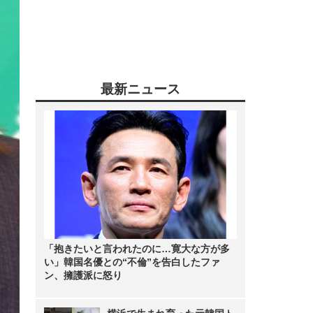
最新ニュース
「抱きたいと言われたのに…寛大な方が多
い」韓国名優との“不倫”を告白したファ
ン、擁護派に怒り