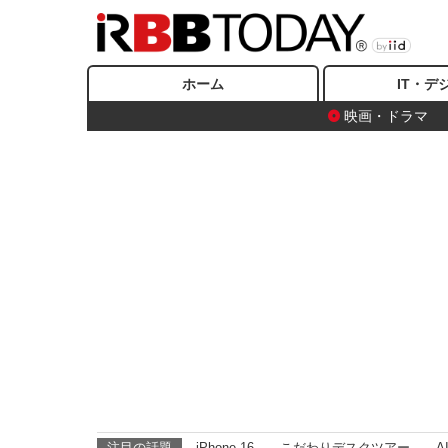
ホーム
IT・デ
映画・ドラマ
注目の話題
iPhone 16
こだわりデスクツアー
A