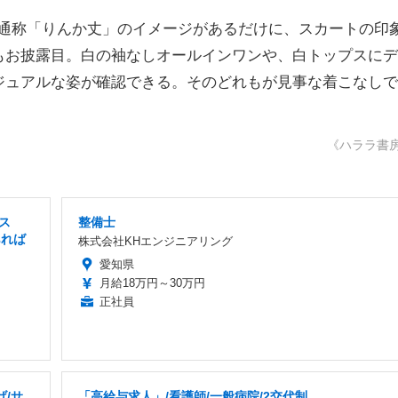
、通称「りんか丈」のイメージがあるだけに、スカートの印
もお披露目。白の袖なしオールインワンや、白トップスにデ
ジュアルな姿が確認できる。そのどれもが見事な着こなしで
《ハララ書
ス
整備士
あれば
株式会社KHエンジニアリング
愛知県
月給18万円～30万円
正社員
/サ
「高給与求人」/看護師/一般病院/2交代制