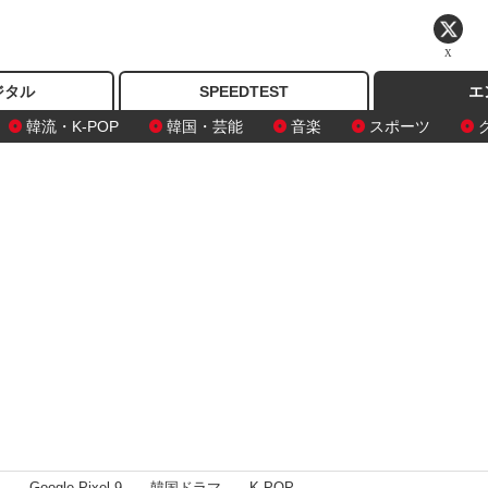
X
ジタル
SPEEDTEST
エ
韓流・K-POP
韓国・芸能
音楽
スポーツ
I
Google Pixel 9
韓国ドラマ
K-POP