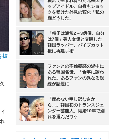
横浜で生まれ育った元韓国ト
ップアイドル、自身もショッ
クを受けた外見の変化「私の
顔どうした」
「精子は通常2～3億個、自分
は7個」美人女優と交際した
韓国ラッパー、パイプカット
後に再建手術
を披
ファンとの不倫疑惑の渦中に
ある韓国名優、「食事に誘わ
れた」あるファンの異なる視
、久
線が話題に
「産めない申し訳なさか
ら…」韓国初のトランスジェ
ンダー芸能人、結婚10年で別
メイ
れを選んだワケ
れ