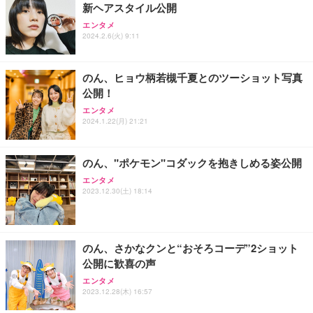
新ヘアスタイル公開
エンタメ
2024.2.6(火) 9:11
のん、ヒョウ柄若槻千夏とのツーショット写真
公開！
エンタメ
2024.1.22(月) 21:21
のん、"ポケモン"コダックを抱きしめる姿公開
エンタメ
2023.12.30(土) 18:14
のん、さかなクンと“おそろコーデ”2ショット
公開に歓喜の声
エンタメ
2023.12.28(木) 16:57