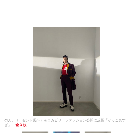
のん、リーゼント風ヘア＆ロカビリーファッション公開に反響「かっこ良す
ぎ」
全 3 枚