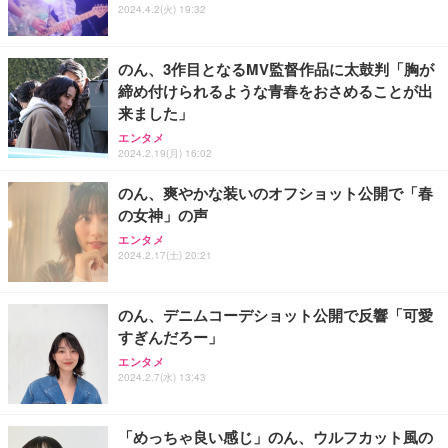
ワーク チェア 強化バックレスト 30度ロッキング機
2024.4.2(火) 19:32
フック付き（CFI-ZDM1J）
り 単品
能 人間工学 椅子 腰サポート 90度跳ね上げ式アーム
レスト 3Dヘッドレスト ハンガー付き 高反発クッシ
￥49,979
￥1,800
￥7,680
ョン PCチェア 通気性メッシュ ゲーミング/勉強/事
のん、3作目となるMV監督作品に太鼓判「胸が
務用 おしゃれ パソコンチェア (ブラック)
締め付けられるような青春をおさめることが出
Sezlife オフィスチェア デスクチェア 疲れない テレ
【整備済み品】Dell E2724HS 27インチ 液晶モニタ
Smart Basic(スマートベーシック) 【Amazon.co.jp
来ました」
ワーク チェア 強化バックレスト 30度ロッキング機
ー フルHD（1920×1080）VA 非光沢 HDMI/DisplayP
限定】 Smart Basic アイリスオーヤマ ペットシーツ
能 人間工学 椅子 腰サポート 90度跳ね上げ式アーム
ort/VGA スピーカー内蔵 高さ調整 スイベル VESA対
超厚型 お徳用 ワイド 100枚入 (x 1) (ケース販売)
エンタメ
2024.2.19(月) 16:02
レスト 3Dヘッドレスト ハンガー付き 高反発クッシ
応 ComfortView ビジネス向け
￥7,680
￥15,800
￥3,670
ョン PCチェア 通気性メッシュ ゲーミング/勉強/事
のん、爽やかな装いのオフショット公開で「春
務用 おしゃれ パソコンチェア (ホワイト)
の女神」の声
ANDWINT オフィスチェア デスクチェア 肘なし メ
【MiniLED/24.5inch/280Hz/FHD】GRAPHT THE S
アイリスオーヤマ ペットシーツ 超厚型 お徳用 レギ
ッシュ 通気性 ランバーサポート付き 腰サポート ガ
HOOTER Gaming Monitor 24” Essential ゲーミン
エンタメ
ュラー 200枚入【Amazon.co.jp限定】
ス圧無段階昇降 360度回転 キャスター付き コンパク
グモニター QD 24.5インチ 1ms FHD 量子ドット 残
2024.2.17(土) 20:21
ト 幅52×奥行58.5×高さ84～96cm テレワーク 在宅
像低減 (3年保証 | 輝点保証 | 日本メーカー)
￥3,731
￥4,139
￥34,980
勤務 ブラック
のん、デニムコーデショット公開で反響「可愛
すぎんだろー」
エンタメ
2024.2.7(水) 13:43
「めっちゃ良い感じ」のん、ウルフカット風の