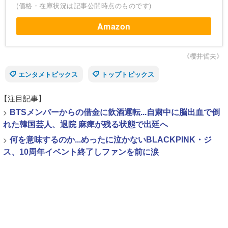
(価格・在庫状況は記事公開時点のものです)
Amazon
《櫻井哲夫》
エンタメトピックス
トップトピックス
【注目記事】
>
BTSメンバーからの借金に飲酒運転...自粛中に脳出血で倒
れた韓国芸人、退院 麻痺が残る状態で出廷へ
>
何を意味するのか...めったに泣かないBLACKPINK・ジ
ス、10周年イベント終了しファンを前に涙