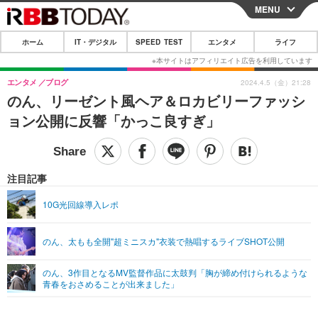
MENU
CLOSE
ホーム
IT・デジタル
SPEED TEST
エンタメ
ライフ
ホーム
IT・デジタル
エンタメ
ブログ
2024.4.5（金）21:28
のん、リーゼント風ヘア＆ロカビリーファッシ
IT・デジタルTOP
スマートフォン
SPEED TEST
ョン公開に反響「かっこ良すぎ」
ネタ
ガジェット・ツール
エンタメ
ショッピング
その他
エンタメTOP
映画・ドラマ
ライフ
注目記事
韓流・K-POP
韓国・芸能
ライフTOP
グルメ
リリース一覧
10G光回線導入レポ
音楽
スポーツ
ペット
ショッピング
プッシュ通知の停止方法
のん、太もも全開"超ミニスカ"衣装で熱唱するライブSHOT公開
グラビア
ブログ
その他
のん、3作目となるMV監督作品に太鼓判「胸が締め付けられるような
ショッピング
その他
青春をおさめることが出来ました」