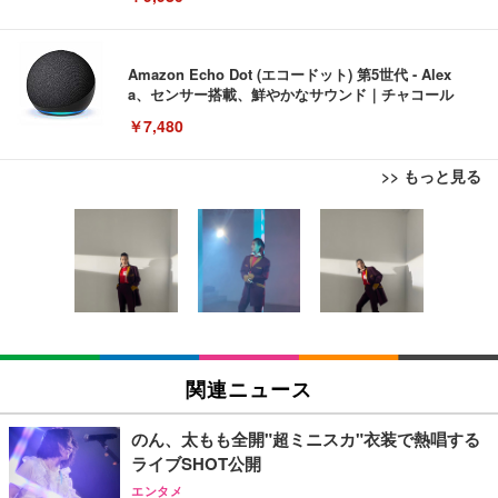
Amazon Echo Dot (エコードット) 第5世代 - Alex
a、センサー搭載、鮮やかなサウンド｜チャコール
￥7,480
>> もっと見る
[EdoErgo] オフィスチェア 椅子 テレワーク 疲れな
EIZO ビジネス向けプレミアムモニター | FlexScan
Amazonベーシック ペットシーツ 薄型 レギュラー 1
い 跳ね上げ式アームレスト コンパクト 約105度ロッ
EV3240X-WT | 31.5型4K UHD・USB Type-C・ホワ
回使い捨て 無香料 ホワイト 300枚
キング pc 事務椅子 360度回転 座面昇降 強化ナイロ
イト
ン樹脂ベース 通気性メッシュ 在宅ワーク H-WY01
￥3,373
￥5,699
￥105,595
(黒網+黒枠+黒足)
EIZO ビジネス向けプレミアムモニター | FlexScan
SIHOO B100 オフィスチェア／デスクチェア メッシ
Amazonベーシック ペットシーツ 厚型 ワイド 42枚
EV2740X-WT | 27.0型4K UHD・USB Type-C・ホワ
ュチェア 人間工学 疲れない ブラック
x2袋(84枚) ホワイト(吸収面:ライトブルー)
関連ニュース
イト
￥27,999
￥3,234
￥109,572
のん、太もも全開"超ミニスカ"衣装で熱唱する
ライブSHOT公開
Sezlife オフィスチェア デスクチェア 疲れない テレ
【純正品】27"ゲーミングモニター DualSense 充電
ネオ・ルーライフ ネオ・オムツ L 中型犬用 26枚入
エンタメ