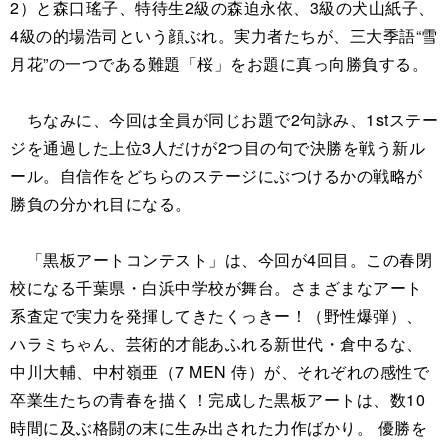
2）と森口瑤子、特待生2級の森迫永依、3級の犬山紙子、
4級の的場浩司という顔ぶれ。実力者たちが、三大季語“雪
月花”の一つである難題「桜」をお題に真っ向勝負する。
ちなみに、今回は全員が同じお題で2句詠み、1stステー
ジを通過した上位3人だけが2つ目の句で決勝を戦う新ル
ール。自信作をどちらのステージにぶつけるかの戦略が
勝負の分かれ目になる。
「黒板アートコンテスト」は、今回が4回目。この春閉
校になる千葉県・白浜中学校が舞台。さまざまなアート
系査定で実力を発揮してきたくっきー！（野性爆弾）、
ハラミちゃん、芸術的才能あふれる新世代・倉中るな、
中川大輔、中村嶺亜（7 MEN 侍）が、それぞれの感性で
卒業生たちの青春を描く！完成した黒板アートは、数10
時間に及ぶ格闘の末に生み出された力作ばかり。 優勝を