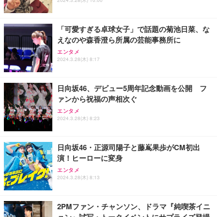
2024.3.28(木) 10:00
「可愛すぎる卓球女子」で話題の菊池日菜、な
えなのや森香澄ら所属の芸能事務所に
エンタメ
2024.3.28(木) 8:17
日向坂46、デビュー5周年記念動画を公開 フ
ァンから祝福の声相次ぐ
エンタメ
2024.3.28(木) 8:23
日向坂46・正源司陽子と藤嶌果歩がCM初出
演！ヒーローに変身
エンタメ
2024.3.28(木) 8:13
2PMファン・チャンソン、ドラマ『純喫茶イニ