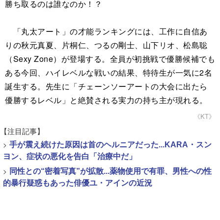
勝ち取るのは誰なのか！？
「丸太アート」の才能ランキングには、工作に自信あ
りの秋元真夏、片桐仁、つるの剛士、山下リオ、松島聡
（Sexy Zone）が登場する。全員が初挑戦で優勝候補でも
ある今回、ハイレベルな戦いの結果、特待生が一気に2名
誕生する。先生に「チェーンソーアートの大会に出たら
優勝するレベル」と絶賛される実力の持ち主が現れる。
《KT》
【注目記事】
>
手が震え続けた原因は首のヘルニアだった...KARA・スン
ヨン、症状の悪化を告白「治療中だ」
>
同性との“密着写真”が拡散...薬物使用で有罪、男性への性
的暴行疑惑もあった俳優ユ・アインの近況