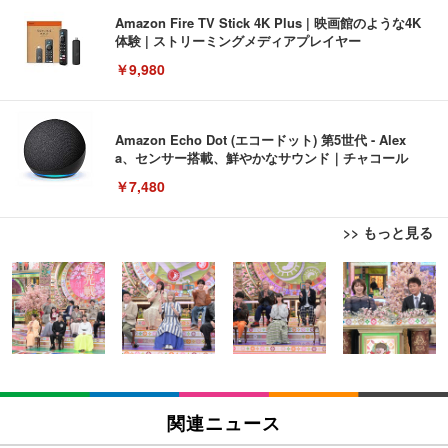
Amazon Fire TV Stick 4K Plus | 映画館のような4K
体験 | ストリーミングメディアプレイヤー
￥9,980
Amazon Echo Dot (エコードット) 第5世代 - Alex
a、センサー搭載、鮮やかなサウンド｜チャコール
￥7,480
>> もっと見る
[EdoErgo] オフィスチェア 椅子 テレワーク 疲れな
EIZO ビジネス向けプレミアムモニター | FlexScan
Amazonベーシック ペットシーツ 薄型 レギュラー 1
い 跳ね上げ式アームレスト コンパクト 約105度ロッ
EV3240X-WT | 31.5型4K UHD・USB Type-C・ホワ
回使い捨て 無香料 ホワイト 300枚
キング pc 事務椅子 360度回転 座面昇降 強化ナイロ
イト
ン樹脂ベース 通気性メッシュ 在宅ワーク H-WY01
￥3,373
￥5,699
￥105,595
(黒網+黒枠+黒足)
EIZO ビジネス向けプレミアムモニター | FlexScan
SIHOO B100 オフィスチェア／デスクチェア メッシ
Amazonベーシック ペットシーツ 厚型 ワイド 42枚
EV2740X-WT | 27.0型4K UHD・USB Type-C・ホワ
ュチェア 人間工学 疲れない ブラック
x2袋(84枚) ホワイト(吸収面:ライトブルー)
関連ニュース
イト
￥27,999
￥3,234