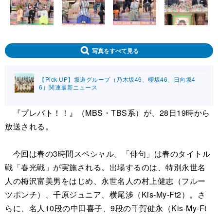
写真をすべて見る
【Pick UP】坂道グループ（乃木坂46、櫻坂46、日向坂4
6）関連最新ニュース
『プレバト！！』（MBS・TBS系）が、28日19時から
放送される。
今回は春の3時間スペシャル。「俳句」は春のタイトル
戦「春光戦」が実施される。出場するのは、特別永世名
人の梅沢富美男をはじめ、永世名人の村上健志（フルー
ツポンチ）、千原ジュニア、横尾渉（Kis-My-Ft2）。さ
らに、名人10段の中田喜子、9段の千賀健永（Kis-My-Ft