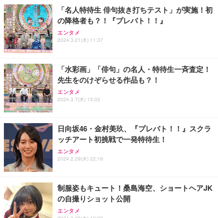
￥109,572
「名人特待生 俳句抜き打ちテスト」が実施！初
の降格者も？！『プレバト！！』
Sezlife オフィスチェア デスクチェア 疲れない テレ
【純正品】27"ゲーミングモニター DualSense 充電
ネオ・ルーライフ ネオ・オムツ L 中型犬用 26枚入
エンタメ
ワーク チェア 強化バックレスト 30度ロッキング機
2024.3.21(木) 11:37
フック付き（CFI-ZDM1J）
り 単品
能 人間工学 椅子 腰サポート 90度跳ね上げ式アーム
レスト 3Dヘッドレスト ハンガー付き 高反発クッシ
￥49,979
￥1,800
￥7,680
ョン PCチェア 通気性メッシュ ゲーミング/勉強/事
「水彩画」「俳句」の名人・特待生一斉査定！
務用 おしゃれ パソコンチェア (ブラック)
先生をのけぞらせる作品も？！
Sezlife オフィスチェア デスクチェア 疲れない テレ
【整備済み品】Dell E2724HS 27インチ 液晶モニタ
Smart Basic(スマートベーシック) 【Amazon.co.jp
エンタメ
ワーク チェア 強化バックレスト 30度ロッキング機
ー フルHD（1920×1080）VA 非光沢 HDMI/DisplayP
限定】 Smart Basic アイリスオーヤマ ペットシーツ
2024.3.7(木) 15:02
能 人間工学 椅子 腰サポート 90度跳ね上げ式アーム
ort/VGA スピーカー内蔵 高さ調整 スイベル VESA対
超厚型 お徳用 ワイド 100枚入 (x 1) (ケース販売)
レスト 3Dヘッドレスト ハンガー付き 高反発クッシ
応 ComfortView ビジネス向け
￥7,680
￥15,800
￥3,670
ョン PCチェア 通気性メッシュ ゲーミング/勉強/事
日向坂46・金村美玖、『プレバト！！』スクラ
務用 おしゃれ パソコンチェア (ホワイト)
ッチアート初挑戦で一発特待生！
ANDWINT オフィスチェア デスクチェア 肘なし メ
【MiniLED/24.5inch/280Hz/FHD】GRAPHT THE S
アイリスオーヤマ ペットシーツ 超厚型 お徳用 レギ
ッシュ 通気性 ランバーサポート付き 腰サポート ガ
HOOTER Gaming Monitor 24” Essential ゲーミン
エンタメ
ュラー 200枚入【Amazon.co.jp限定】
ス圧無段階昇降 360度回転 キャスター付き コンパク
グモニター QD 24.5インチ 1ms FHD 量子ドット 残
2024.2.29(木) 22:16
ト 幅52×奥行58.5×高さ84～96cm テレワーク 在宅
像低減 (3年保証 | 輝点保証 | 日本メーカー)
￥3,731
￥4,139
￥34,980
勤務 ブラック
制服姿もキュート！桑島海空、ショートヘアJK
の自撮りショット公開
エンタメ