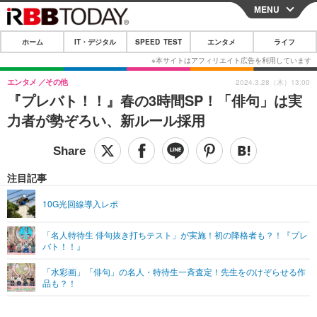
MENU
CLOSE
ホーム
IT・デジタル
SPEED TEST
エンタメ
ライフ
ホーム
IT・デジタル
エンタメ
その他
2024.3.28（木）13:00
『プレバト！！』春の3時間SP！「俳句」は実
IT・デジタルTOP
スマートフォン
SPEED TEST
力者が勢ぞろい、新ルール採用
ネタ
ガジェット・ツール
エンタメ
ショッピング
その他
エンタメTOP
映画・ドラマ
ライフ
注目記事
韓流・K-POP
韓国・芸能
ライフTOP
グルメ
リリース一覧
10G光回線導入レポ
音楽
スポーツ
ペット
ショッピング
プッシュ通知の停止方法
「名人特待生 俳句抜き打ちテスト」が実施！初の降格者も？！『プレ
バト！！』
グラビア
ブログ
その他
「水彩画」「俳句」の名人・特待生一斉査定！先生をのけぞらせる作
ショッピング
その他
品も？！