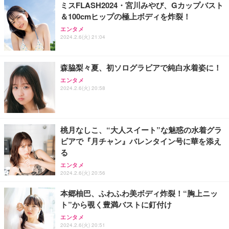
ミスFLASH2024・宮川みやび、Gカップバスト
＆100cmヒップの極上ボディを炸裂！
エンタメ
2024.2.6(火) 21:04
森脇梨々夏、初ソログラビアで純白水着姿に！
エンタメ
2024.2.6(火) 20:58
桃月なしこ、“大人スイート”な魅惑の水着グラ
ビアで『月チャン』バレンタイン号に華を添え
る
エンタメ
2024.2.6(火) 20:56
本郷柚巴、ふわふわ美ボディ炸裂！“胸上ニッ
ト”から覗く豊満バストに釘付け
エンタメ
2024.2.6(火) 20:51