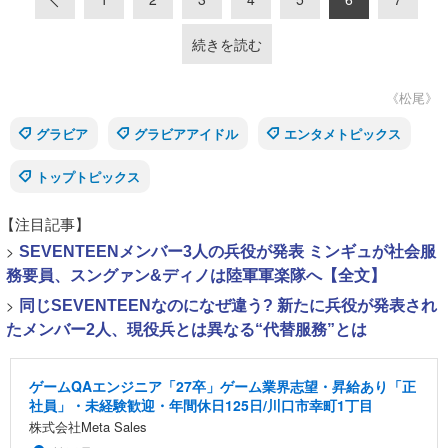
続きを読む
《松尾》
グラビア
グラビアアイドル
エンタメトピックス
トップトピックス
【注目記事】
>
SEVENTEENメンバー3人の兵役が発表 ミンギュが社会服
務要員、スングァン&ディノは陸軍軍楽隊へ【全文】
>
同じSEVENTEENなのになぜ違う? 新たに兵役が発表され
たメンバー2人、現役兵とは異なる“代替服務”とは
ゲームQAエンジニア「27卒」ゲーム業界志望・昇給あり「正
社員」・未経験歓迎・年間休日125日/川口市幸町1丁目
株式会社Meta Sales