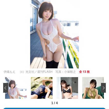
伊織もえ （c）光文社／週刊FLASH 写真：小塚毅之
全 13 枚
‹
1
/
4