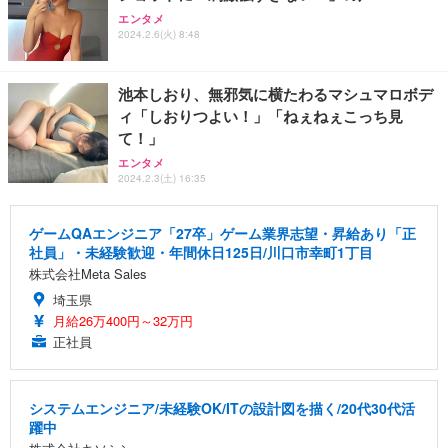
エンタメ
2024.2.6(火) 8:48
池本しおり、無邪気に横たわるマシュマロボデ
ィ「しおりつよい！」「ねぇねぇこっち見
て！」
エンタメ
2024.2.3(土) 16:35
ゲームQAエンジニア「27卒」ゲーム業界志望・昇給あり「正
社員」・未経験歓迎・年間休日125日/川口市幸町1丁目
株式会社Meta Sales
埼玉県
月給26万400円～32万円
正社員
システムエンジニア/未経験OK/ITの設計図を描く/20代30代活
躍中