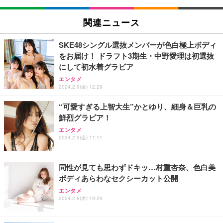
EIZO ビジネス向けプレミアムモニター | FlexScan
SIHOO B100 オフィスチェア／デスクチェア メッシ
Amazonベーシック ペットシーツ 厚型 ワイド 42枚
EV2740X-WT | 27.0型4K UHD・USB Type-C・ホワ
ュチェア 人間工学 疲れない ブラック
x2袋(84枚) ホワイト(吸収面:ライトブルー)
関連ニュース
イト
￥27,999
￥3,234
￥109,572
SKE48シングル選抜メンバーが色白極上ボディ
をお届け！ ドラフト3期生・中野愛理は初選抜
Sezlife オフィスチェア デスクチェア 疲れない テレ
にして初水着グラビア
【純正品】27"ゲーミングモニター DualSense 充電
ネオ・ルーライフ ネオ・オムツ L 中型犬用 26枚入
ワーク チェア 強化バックレスト 30度ロッキング機
フック付き（CFI-ZDM1J）
り 単品
エンタメ
能 人間工学 椅子 腰サポート 90度跳ね上げ式アーム
2024.2.9(金) 12:29
レスト 3Dヘッドレスト ハンガー付き 高反発クッシ
￥49,979
￥1,800
￥7,680
ョン PCチェア 通気性メッシュ ゲーミング/勉強/事
“可愛すぎる上智大生”かとゆり、細身＆巨乳の
務用 おしゃれ パソコンチェア (ブラック)
鮮烈グラビア！
Sezlife オフィスチェア デスクチェア 疲れない テレ
【整備済み品】Dell E2724HS 27インチ 液晶モニタ
Smart Basic(スマートベーシック) 【Amazon.co.jp
ワーク チェア 強化バックレスト 30度ロッキング機
ー フルHD（1920×1080）VA 非光沢 HDMI/DisplayP
限定】 Smart Basic アイリスオーヤマ ペットシーツ
エンタメ
2024.2.9(金) 11:11
能 人間工学 椅子 腰サポート 90度跳ね上げ式アーム
ort/VGA スピーカー内蔵 高さ調整 スイベル VESA対
超厚型 お徳用 ワイド 100枚入 (x 1) (ケース販売)
レスト 3Dヘッドレスト ハンガー付き 高反発クッシ
応 ComfortView ビジネス向け
￥7,680
￥15,800
￥3,670
ョン PCチェア 通気性メッシュ ゲーミング/勉強/事
務用 おしゃれ パソコンチェア (ホワイト)
同性が見ても思わずドキッ…村重杏奈、色白美
ボディあらわなセクシーカット公開
ANDWINT オフィスチェア デスクチェア 肘なし メ
【MiniLED/24.5inch/280Hz/FHD】GRAPHT THE S
アイリスオーヤマ ペットシーツ 超厚型 お徳用 レギ
ッシュ 通気性 ランバーサポート付き 腰サポート ガ
HOOTER Gaming Monitor 24” Essential ゲーミン
エンタメ
ュラー 200枚入【Amazon.co.jp限定】
ス圧無段階昇降 360度回転 キャスター付き コンパク
グモニター QD 24.5インチ 1ms FHD 量子ドット 残
2024.2.8(木) 19:29
ト 幅52×奥行58.5×高さ84～96cm テレワーク 在宅
像低減 (3年保証 | 輝点保証 | 日本メーカー)
￥3,731
￥4,139
￥34,980
勤務 ブラック