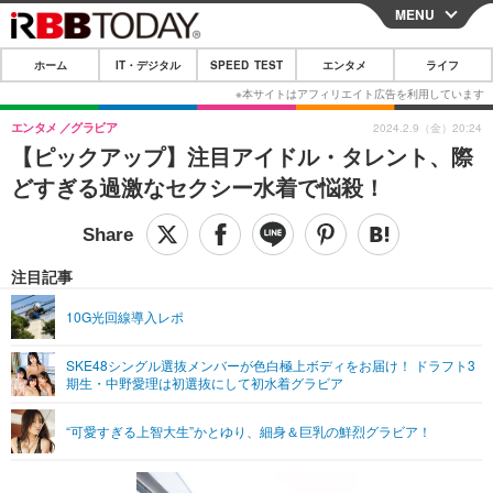
MENU
CLOSE
ホーム
IT・デジタル
SPEED TEST
エンタメ
ライフ
ホーム
IT・デジタル
エンタメ
グラビア
2024.2.9（金）20:24
【ピックアップ】注目アイドル・タレント、際
IT・デジタルTOP
スマートフォン
SPEED TEST
どすぎる過激なセクシー水着で悩殺！
ネタ
ガジェット・ツール
エンタメ
ショッピング
その他
エンタメTOP
映画・ドラマ
ライフ
注目記事
韓流・K-POP
韓国・芸能
ライフTOP
グルメ
リリース一覧
10G光回線導入レポ
音楽
スポーツ
ペット
ショッピング
プッシュ通知の停止方法
SKE48シングル選抜メンバーが色白極上ボディをお届け！ ドラフト3
期生・中野愛理は初選抜にして初水着グラビア
グラビア
ブログ
その他
ショッピング
その他
“可愛すぎる上智大生”かとゆり、細身＆巨乳の鮮烈グラビア！