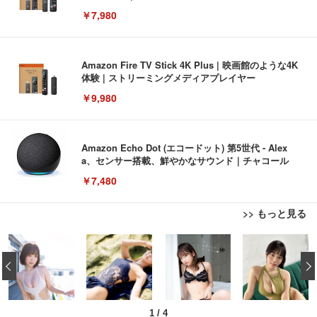
￥7,980
Amazon Fire TV Stick 4K Plus | 映画館のような4K
体験 | ストリーミングメディアプレイヤー
￥9,980
Amazon Echo Dot (エコードット) 第5世代 - Alex
a、センサー搭載、鮮やかなサウンド｜チャコール
￥7,480
>> もっと見る
[EdoErgo] オフィスチェア 椅子 テレワーク 疲れな
EIZO ビジネス向けプレミアムモニター | FlexScan
Amazonベーシック ペットシーツ 薄型 レギュラー 1
い 跳ね上げ式アームレスト コンパクト 約105度ロッ
EV3240X-WT | 31.5型4K UHD・USB Type-C・ホワ
‹
回使い捨て 無香料 ホワイト 300枚
キング pc 事務椅子 360度回転 座面昇降 強化ナイロ
イト
ン樹脂ベース 通気性メッシュ 在宅ワーク H-WY01
￥3,373
￥5,699
￥105,595
(黒網+黒枠+黒足)
1
/
4