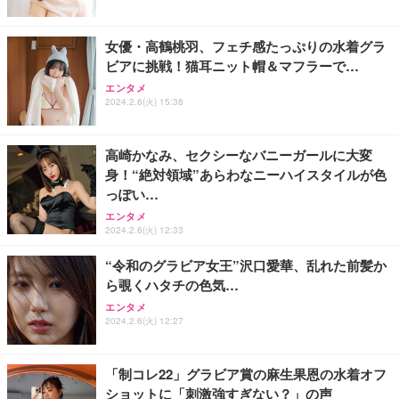
女優・高鶴桃羽、フェチ感たっぷりの水着グラ
ビアに挑戦！猫耳ニット帽＆マフラーで…
エンタメ
2024.2.6(火) 15:38
高崎かなみ、セクシーなバニーガールに大変
身！“絶対領域”あらわなニーハイスタイルが色
っぽい…
エンタメ
2024.2.6(火) 12:33
“令和のグラビア女王”沢口愛華、乱れた前髪か
ら覗くハタチの色気…
エンタメ
2024.2.6(火) 12:27
「制コレ22」グラビア賞の麻生果恩の水着オフ
ショットに「刺激強すぎない？」の声