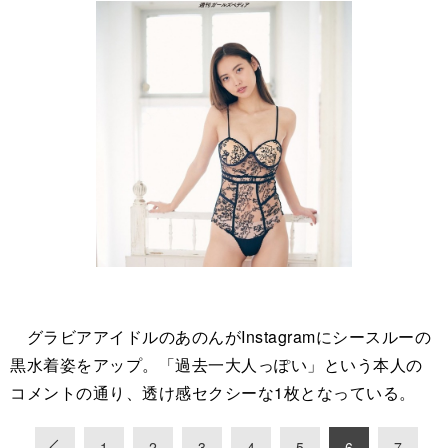
グラビアアイドルのあのんがInstagramにシースルーの
黒水着姿をアップ。「過去一大人っぽい」という本人の
コメントの通り、透け感セクシーな1枚となっている。
«
1
2
3
4
5
6
7