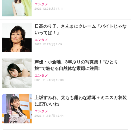
エンタメ
2023.12.28(木) 17:11
日髙のり子、さんまにクレーム「バイトじゃな
いってば！」
エンタメ
2023.12.27(水) 8:09
声優・小倉唯、3年ぶりの写真集！“ひとり
旅”で魅せる自然体な素顔に注目!
エンタメ
2023.11.24(金) 12:08
上坂すみれ、太もも露わな猫耳＋ミニスカ衣装
に2万いいね
エンタメ
2023.11.13(月) 12:44