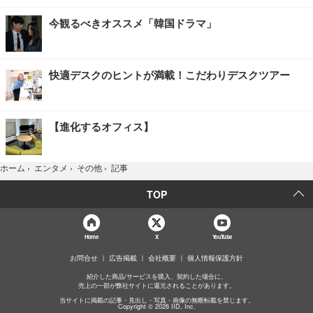
今観るべきオススメ「韓国ドラマ」
快適デスクのヒントが満載！こだわりデスクツアー
【進化するオフィス】
記事
ホーム
›
エンタメ
›
その他
›
TOP
Home
X
YouTube
お問合せ
広告掲載
会社概要
個人情報保護方針
紹介した商品/サービスを購入、契約した場合に、
売上の一部が弊社サイトに還元されることがあります。
当サイトに掲載の記事・見出し・写真・画像の無断転載を禁じます。
Copyright © 2026 IID, Inc.