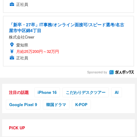
正社員
「新卒・27卒」IT事務/オンライン面接可/スピード選考/名古
屋市中区錦4丁目
株式会社Creer
愛知県
月給25万200円～32万円
正社員
Sponsored by
注目の話題
iPhone 16
こだわりデスクツアー
AI
Google Pixel 9
韓国ドラマ
K-POP
PICK UP