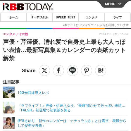
MENU
CLOSE
ホーム
IT・デジタル
SPEED TEST
エンタメ
ライフ
ホーム
IT・デジタル
エンタメ
その他
2024.2.8（木）15:06
声優・芹澤優、濡れ髪で自身史上最も大人っぽ
IT・デジタルTOP
スマートフォン
SPEED TEST
い表情…最新写真集＆カレンダーの表紙カット
ネタ
ガジェット・ツール
解禁
エンタメ
ショッピング
その他
エンタメTOP
映画・ドラマ
ライフ
韓流・K-POP
韓国・芸能
注目記事
ライフTOP
グルメ
リリース一覧
音楽
スポーツ
10G光回線導入レポ
ペット
ショッピング
プッシュ通知の停止方法
グラビア
ブログ
その他
『ラブライブ！』声優・伊達さゆり、“美肩”覗かせて色っぽい表情…
『FALSH』初登場で初表紙を飾る
ショッピング
その他
伊達さゆり、新作カレンダーは「ナチュラルさ」とは真逆「表紙から
して髪型が奇抜」