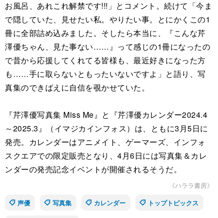
お風呂、あれこれ解禁です!!!」とコメント。続けて「今ま
で隠していた、見せたい私。やりたい事。とにかくこの1
冊に全部詰め込みました。そしたら本当に、『こんな芹
澤優ちゃん、見た事ない……』って感じの1冊になったの
で昔から応援してくれてる皆様も、最近好きになった方
も……手に取らないともったいないですよ」と語り、写
真集のできばえに自信を覗かせていた。
『芹澤優写真集 Miss Me』と『芹澤優カレンダー2024.4
～2025.3』（イマジカインフォス）は、ともに3月5日に
発売。カレンダーはアニメイト、ゲーマーズ、インフォ
スクエアでの限定販売となり、4月6日には写真集＆カレ
ンダーの発売記念イベントが開催されるそうだ。
《ハララ書房》
声優
写真集
カレンダー
トップトピックス