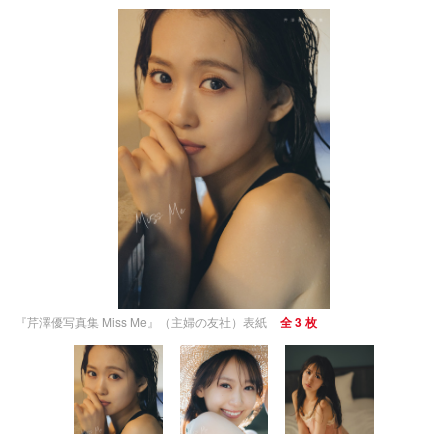
『芹澤優写真集 Miss Me』（主婦の友社）表紙
全 3 枚