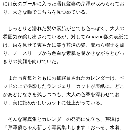
には夜のプールに入った濡れ髪姿の芹澤が収められてお
り、大きな瞳でこちらを見つめている。
しっとりと濡れた髪や素肌がとても色っぽく、大人の
雰囲気が醸し出されているが、対してAmazon版の表紙に
は、歯を見せて爽やかに笑う芹澤の姿。麦わら帽子を被
り、ノースリーブから色白な素肌を覗かせながらとびっ
きりの笑顔を向けていた。
また写真集とともにお披露目されたカレンダーは、ベ
ッドの上で撮影したランジェリーカットが表紙に。どこ
かあどけなさを残しつつも、大人の色香を漂わせてお
り、実に艶めかしいカットに仕上がっている。
そんな写真集とカレンダーの発売に先立ち、芹澤は
「芹澤優ちゃん新しく写真集出します！おへそ、水着、