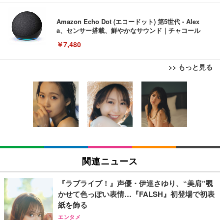
Amazon Echo Dot (エコードット) 第5世代 - Alex
a、センサー搭載、鮮やかなサウンド｜チャコール
￥7,480
>> もっと見る
[EdoErgo] オフィスチェア 椅子 テレワーク 疲れな
EIZO ビジネス向けプレミアムモニター | FlexScan
Amazonベーシック ペットシーツ 薄型 レギュラー 1
い 跳ね上げ式アームレスト コンパクト 約105度ロッ
EV3240X-WT | 31.5型4K UHD・USB Type-C・ホワ
回使い捨て 無香料 ホワイト 300枚
キング pc 事務椅子 360度回転 座面昇降 強化ナイロ
イト
ン樹脂ベース 通気性メッシュ 在宅ワーク H-WY01
￥3,373
￥5,699
￥105,595
(黒網+黒枠+黒足)
EIZO ビジネス向けプレミアムモニター | FlexScan
SIHOO B100 オフィスチェア／デスクチェア メッシ
Amazonベーシック ペットシーツ 厚型 ワイド 42枚
EV2740X-WT | 27.0型4K UHD・USB Type-C・ホワ
ュチェア 人間工学 疲れない ブラック
x2袋(84枚) ホワイト(吸収面:ライトブルー)
関連ニュース
イト
￥27,999
￥3,234
￥109,572
『ラブライブ！』声優・伊達さゆり、“美肩”覗
かせて色っぽい表情…『FALSH』初登場で初表
Sezlife オフィスチェア デスクチェア 疲れない テレ
紙を飾る
【純正品】27"ゲーミングモニター DualSense 充電
ネオ・ルーライフ ネオ・オムツ L 中型犬用 26枚入
ワーク チェア 強化バックレスト 30度ロッキング機
フック付き（CFI-ZDM1J）
り 単品
エンタメ
能 人間工学 椅子 腰サポート 90度跳ね上げ式アーム