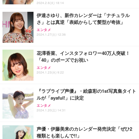
2024.2.6(火) 18:14
レスト 3Dヘッドレスト ハンガー付き 高反発クッシ
￥49,979
￥1,800
￥7,680
ョン PCチェア 通気性メッシュ ゲーミング/勉強/事
伊達さゆり、新作カレンダーは「ナチュラル
務用 おしゃれ パソコンチェア (ブラック)
さ」とは真逆「表紙からして髪型が奇抜」
Sezlife オフィスチェア デスクチェア 疲れない テレ
【整備済み品】Dell E2724HS 27インチ 液晶モニタ
Smart Basic(スマートベーシック) 【Amazon.co.jp
ワーク チェア 強化バックレスト 30度ロッキング機
ー フルHD（1920×1080）VA 非光沢 HDMI/DisplayP
限定】 Smart Basic アイリスオーヤマ ペットシーツ
エンタメ
2024.1.27(土) 12:36
能 人間工学 椅子 腰サポート 90度跳ね上げ式アーム
ort/VGA スピーカー内蔵 高さ調整 スイベル VESA対
超厚型 お徳用 ワイド 100枚入 (x 1) (ケース販売)
レスト 3Dヘッドレスト ハンガー付き 高反発クッシ
応 ComfortView ビジネス向け
￥7,680
￥15,800
￥3,670
ョン PCチェア 通気性メッシュ ゲーミング/勉強/事
務用 おしゃれ パソコンチェア (ホワイト)
花澤香菜、インスタフォロワー40万人突破！
「40」のポーズでお祝い
ANDWINT オフィスチェア デスクチェア 肘なし メ
【MiniLED/24.5inch/280Hz/FHD】GRAPHT THE S
アイリスオーヤマ ペットシーツ 超厚型 お徳用 レギ
ッシュ 通気性 ランバーサポート付き 腰サポート ガ
HOOTER Gaming Monitor 24” Essential ゲーミン
エンタメ
ュラー 200枚入【Amazon.co.jp限定】
ス圧無段階昇降 360度回転 キャスター付き コンパク
グモニター QD 24.5インチ 1ms FHD 量子ドット 残
2024.1.23(火) 9:22
ト 幅52×奥行58.5×高さ84～96cm テレワーク 在宅
像低減 (3年保証 | 輝点保証 | 日本メーカー)
￥3,731
￥4,139
￥34,980
勤務 ブラック
『ラブライブ声優』・絵森彩の1st写真集タイト
ルが「ayaful!」に決定
エンタメ
2024.1.20(土) 14:31
声優・伊藤美来のカレンダー発売決定「ぜひ2
種類とも楽しんで!!」