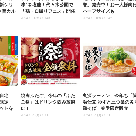
新シリ
味”を堪能！代々木公園で
巻」発売中！お一人様向
ク旨カル
「鶏・自撮りフェス」開催
ハーフサイズも
2024.1.31(水) 19:43
2024.1.31(水) 19:42
自宅
焼肉ふたご、今年の「ふた
丸源ラーメン、今年も「
限定
ご祭」はドリンク飲み放題
塩仕立 ゆずと三つ葉の炙
ットを
に！
鶏そば」春季限定販売
2024.1.29(月) 19:11
2024.1.29(月) 19:11