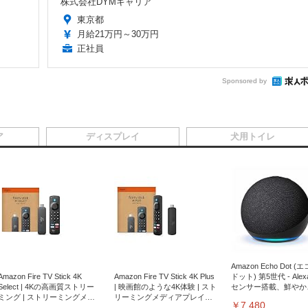
株式会社DYMキャリア
東京都
月給21万円～30万円
正社員
Sponsored by
ア
ディスプレイ
犬用トイレ
Amazon Echo Dot (
Amazon Fire TV Stick 4K
Amazon Fire TV Stick 4K Plus
ドット) 第5世代 - Ale
Select | 4Kの高画質ストリー
| 映画館のような4K体験 | スト
センサー搭載、鮮やか
ミング | ストリーミングメデ
リーミングメディアプレイヤ
サウンド｜チャコール
￥7,480
ィアプレイヤー
ー