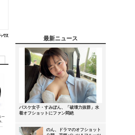
最新ニュース
バスケ女子・すみぽん、「破壊力抜群」水
着オフショットにファン悶絶
エコー
xa、
な
のん、ドラマのオフショット