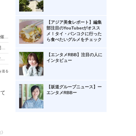
【アジア美食レポート】編集
部注目のYouTuberがオスス
メ！タイ・バンコクに行った
リーベルホテル大阪、秋のディナービュッフェ開催！国産牛ローストビーフからハロウィンスイーツまで
ら食べたいグルメをチェック
ローソン「からあげクン」累計50億食突破！40周年記念で8月10日まで2個増量
【エンタメRBB】注目の人に
「ご当地かき氷祭」大分で初開催！日本を含む12の国と地域の味、30種以上が集結
インタビュー
を送る
【坂道グループニュース】ー
って
エンタメRBBー
佳》