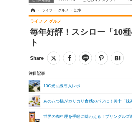
ホーム
›
ライフ
›
グルメ
›
記事
ライフ
グルメ
毎年好評！スシロー「10
ト
注目記事
10G光回線導入レポ
あの八つ橋がカリカリ食感のパフに！美十「抹
世界の肉料理を手軽に味わえる！プリングルズ