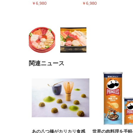
￥6,980
￥6,980
関連ニュース
EIZO ビジネス向けプレミア
EIZO ビジネス向けプレミア
【純
[EdoErgo] オフィスチェア 椅
Amazonベーシック ペットシ
SIHOO B100 オフィスチェア
Amazonベーシック ペットシ
ムモニター | FlexScan
ムモニター | FlexScan
ニタ
子 テレワーク 疲れない 跳ね
ーツ 薄型 レギュラー 1回使い
／デスクチェア メッシュチェ
ーツ 厚型 ワイド 42枚x2袋(84
EV3240X-WT | 31.5型4K
EV2740X-WT | 27.0型4K
ク付
上げ式アームレスト コンパク
捨て 無香料 ホワイト 300枚
ア 人間工学 疲れない ブラッ
枚) ホワイト(吸収面:ライトブ
UHD・USB Type-C・ホワイ
UHD・USB Type-C・ホワイ
ト 約105度ロッキング pc 事務
￥105,595
￥109,572
ク
ルー)
￥4
ト
ト
￥5,699
￥3,373
￥27,999
￥3,234
椅子 360度回転 座面昇降 強化
ナイロン樹脂ベース 通気性メ
ッシュ 在宅ワーク H-
WY01(黒網+黒枠+黒足)
あの八つ橋がカリカリ食感
世界の肉料理を手軽