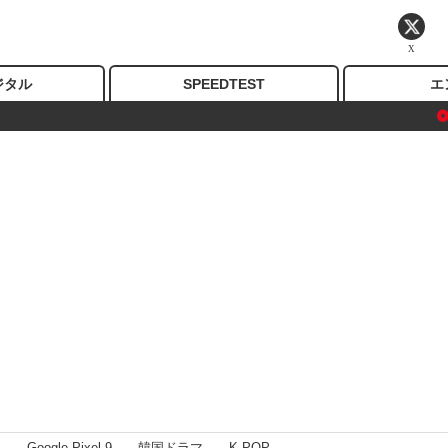
X
ジタル
SPEEDTEST
エ
I
Google Pixel 9
韓国ドラマ
K-POP