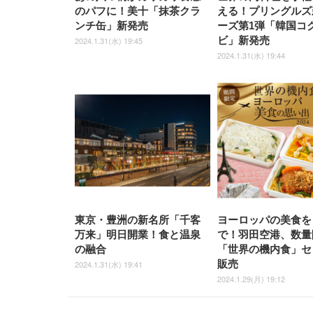
のパフに！美十「抹茶クラ
える！プリングルズ
ンチ缶」新発売
ーズ第1弾「韓国コ
ビ」新発売
2024.1.31(水) 19:45
2024.1.31(水) 19:44
東京・豊洲の新名所「千客
ヨーロッパの美食を
万来」明日開業！食と温泉
で！羽田空港、数量
の融合
「世界の機内食」セ
販売
2024.1.31(水) 19:41
2024.1.29(月) 19:12