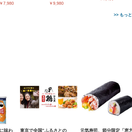
￥7,980
￥9,980
>> もっ
【整備済み品】Dell
【MiniLED/24.5inch/280Hz/
正品】27"ゲーミングモ
ANDWINT オフィスチ
アイリスオーヤマ ペ
Sezlife オフィスチェア デスク
ネオ・ルーライフ ネオ・オム
E2724HS 27インチ 液晶モ
Sezlife オフィスチェア デスク
Smart Basic(スマートベーシ
GRAPHT THE SHOOTER
ー DualSense 充電フッ
ア デスクチェア 肘なし
シーツ 超厚型 お徳用 
チェア 疲れない テレワーク
ツ L 中型犬用 26枚入り 単品
ニター フル
チェア 疲れない テレワーク
ック) 【Amazon.co.jp限定】
Gaming Monitor 24” Essential
き（CFI-ZDM1J）
ッシュ 通気性 ランバ
ュラー 200枚入
チェア 強化バックレスト 30
HD（1920×1080）VA 非光
チェア 強化バックレスト 30度
Smart Basic アイリスオーヤマ
ーミングモニター QD 24.5イ
ポート付き 腰サポート
【Amazon.co.jp限定】
￥1,800
￥15,800
￥34,980
9,979
度ロッキング機能 人間工学 椅
沢 HDMI/DisplayPort/VGA
ロッキング機能 人間工学 椅子
ペットシーツ 超厚型 お徳用
￥4,139
￥3,731
1ms FHD 量子ドット 残像低減
ス圧無段階昇降 360度
￥7,680
￥7,680
￥3,670
子 腰サポート 90度跳ね上げ
スピーカー内蔵 高さ調整 ス
腰サポート 90度跳ね上げ式ア
ワイド 100枚入 (x 1) (ケース
年保証 | 輝点保証 | 日本メーカ
転 キャスター付き コ
式アームレスト 3Dヘッドレス
イベル VESA対応
ームレスト 3Dヘッドレスト
販売)
クト 幅52×奥行58.5×
ト ハンガー付き 高反発クッシ
ComfortView ビジネス向け
ハンガー付き 高反発クッショ
84～96cm テレワーク
ョン PCチェア 通気性メッシ
ン PCチェア 通気性メッシュ
宅勤務 ブラック
ュ ゲーミング/勉強/事務用 お
ゲーミング/勉強/事務用 おし
しゃれ パソコンチェア (ブラ
ゃれ パソコンチェア (ホワイ
ック)
ト)
に味わ
東京で全国“ふるさとの
元気寿司、節分限定「恵