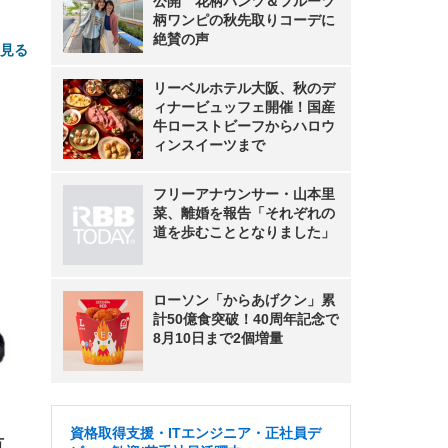
公開 花柄パンツ＆フルーツ
柄ワンピの秋先取りコーデに
絶賛の声
と見る
リーベルホテル大阪、秋のデ
ィナービュッフェ開催！国産
牛ローストビーフからハロウ
ィンスイーツまで
フリーアナウンサー・山本里
菜、離婚を報告「それぞれの
道を歩むこととなりました」
FHD】
ェ
ット
 メ
レギ
 ゲ
ーサ
ンチ
 ガ
 (3
回
ローソン「からあげクン」累
ー)
ンパ
計50億食突破！40周年記念で
高さ
8月10日まで2個増量
 在
資格取得支援・ITエンジニア・正社員デ
方