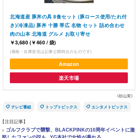
北海道産 豚丼の具 8食セット (豚ロース使用/たれ付
き)/冷凍品) 豚丼 十勝 帯広 名物 セット 詰め合わせ
肉の山本 北海道 グルメ お取り寄せ
￥3,680 (￥460 / 袋)
(価格・在庫状況は記事公開時点のものです)
Amazon
楽天市場
《杉山実》
テレビ番組
トップトピックス
エンタメトピックス
【注目記事】
>
ゴルフクラブで襲撃、BLACKPINKの10周年イベントに激
怒したファンの説も...YG本社で女性が暴れる