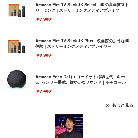
Amazon Fire TV Stick 4K Select | 4Kの高画質スト
リーミング | ストリーミングメディアプレイヤー
￥7,980
Amazon Fire TV Stick 4K Plus | 映画館のような4K
体験 | ストリーミングメディアプレイヤー
￥9,980
Amazon Echo Dot (エコードット) 第5世代 - Alex
a、センサー搭載、鮮やかなサウンド｜チャコール
￥7,480
>> もっと見る
[EdoErgo] オフィスチェア 椅子 テレワーク 疲れな
EIZO ビジネス向けプレミアムモニター | FlexScan
Amazonベーシック ペットシーツ 薄型 レギュラー 1
い 跳ね上げ式アームレスト コンパクト 約105度ロッ
EV3240X-WT | 31.5型4K UHD・USB Type-C・ホワ
回使い捨て 無香料 ホワイト 300枚
キング pc 事務椅子 360度回転 座面昇降 強化ナイロ
イト
ン樹脂ベース 通気性メッシュ 在宅ワーク H-WY01
￥3,373
￥5,699
￥105,595