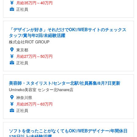
ト 幅52×奥行58.5×高さ84～96cm テレワーク 在宅
像低減 (3年保証 | 輝点保証 | 日本メーカー)
￥3,731
月給35万円～40万円
￥4,139
￥34,980
勤務 ブラック
正社員
「デザインが好き」それだけでOK!/WEBサイトのチェックス
タッフ/賞与年2回/未経験活躍
株式会社RIOT GROUP
東京都
月給27万円～50万円
正社員
美容師・スタイリスト/センター北駅/社員募集/8月7日更新
Umineko美容室 センター北hanare店
神奈川県
月給25万円～63万円
正社員
ソフトを使ったことがなくてもOK!/WEBデザイナー/年間休日
125日以上/未経験活躍