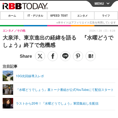
MENU
CLOSE
ホーム
IT・デジタル
SPEED TEST
エンタメ
ライフ
ホーム
IT・デジタル
エンタメ
その他
2024.1.28（日）8:28
大泉洋、東京進出の経緯を語る 『水曜どうで
IT・デジタルTOP
スマートフォン
SPEED TEST
しょう』終了で危機感
ネタ
ガジェット・ツール
エンタメ
ショッピング
その他
エンタメTOP
映画・ドラマ
ライフ
注目記事
韓流・K-POP
韓国・芸能
ライフTOP
グルメ
リリース一覧
10G光回線導入レポ
音楽
スポーツ
ペット
ショッピング
プッシュ通知の停止方法
『水曜どうでしょう』裏トーク番組が公式YouTubeにて配信スタート
グラビア
ブログ
その他
ショッピング
その他
ラストから20年！『水曜どうでしょう』軍団集結し生配信