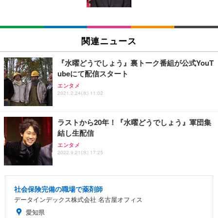
(黒網+黒枠+黒足)
EIZO ビジネス向けプレミアムモニター | FlexScan
SIHOO B100 オフィスチェア／デスクチェア メッシ
Amazonベーシック ペットシーツ 厚型 ワイド 42枚
EV2740X-WT | 27.0型4K UHD・USB Type-C・ホワ
ュチェア 人間工学 疲れない ブラック
x2袋(84枚) ホワイト(吸収面:ライトブルー)
関連ニュース
イト
￥27,999
￥3,234
￥109,572
『水曜どうでしょう』裏トーク番組が公式YouT
ubeにて配信スタート
Sezlife オフィスチェア デスクチェア 疲れない テレ
【純正品】27"ゲーミングモニター DualSense 充電
ネオ・ルーライフ ネオ・オムツ L 中型犬用 26枚入
エンタメ
ワーク チェア 強化バックレスト 30度ロッキング機
2021.2.24(水) 11:02
フック付き（CFI-ZDM1J）
り 単品
能 人間工学 椅子 腰サポート 90度跳ね上げ式アーム
レスト 3Dヘッドレスト ハンガー付き 高反発クッシ
￥49,979
￥1,800
￥7,680
ョン PCチェア 通気性メッシュ ゲーミング/勉強/事
ラストから20年！『水曜どうでしょう』軍団集
務用 おしゃれ パソコンチェア (ブラック)
結し生配信
Sezlife オフィスチェア デスクチェア 疲れない テレ
【整備済み品】Dell E2724HS 27インチ 液晶モニタ
Smart Basic(スマートベーシック) 【Amazon.co.jp
エンタメ
ワーク チェア 強化バックレスト 30度ロッキング機
ー フルHD（1920×1080）VA 非光沢 HDMI/DisplayP
限定】 Smart Basic アイリスオーヤマ ペットシーツ
2022.9.21(水) 17:25
能 人間工学 椅子 腰サポート 90度跳ね上げ式アーム
ort/VGA スピーカー内蔵 高さ調整 スイベル VESA対
超厚型 お徳用 ワイド 100枚入 (x 1) (ケース販売)
レスト 3Dヘッドレスト ハンガー付き 高反発クッシ
応 ComfortView ビジネス向け
￥7,680
￥15,800
￥3,670
ョン PCチェア 通気性メッシュ ゲーミング/勉強/事
務用 おしゃれ パソコンチェア (ホワイト)
社会保険完備の職場で薬剤師
ANDWINT オフィスチェア デスクチェア 肘なし メ
【MiniLED/24.5inch/280Hz/FHD】GRAPHT THE S
データインデックス株式会社 名古屋オフィス
アイリスオーヤマ ペットシーツ 超厚型 お徳用 レギ
ッシュ 通気性 ランバーサポート付き 腰サポート ガ
HOOTER Gaming Monitor 24” Essential ゲーミン
ュラー 200枚入【Amazon.co.jp限定】
愛知県
ス圧無段階昇降 360度回転 キャスター付き コンパク
グモニター QD 24.5インチ 1ms FHD 量子ドット 残