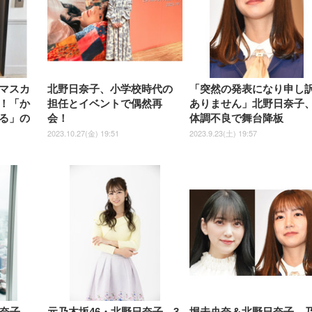
式アームレスト 3Dヘッドレス
イベル VESA対応
ームレスト 3Dヘッドレスト
販売)
クト 幅52×奥行58.5×
ト ハンガー付き 高反発クッシ
ComfortView ビジネス向け
ハンガー付き 高反発クッショ
84～96cm テレワーク
ョン PCチェア 通気性メッシ
ン PCチェア 通気性メッシュ
宅勤務 ブラック
ュ ゲーミング/勉強/事務用 お
ゲーミング/勉強/事務用 おし
しゃれ パソコンチェア (ブラ
ゃれ パソコンチェア (ホワイ
ック)
ト)
マスカ
北野日奈子、小学校時代の
「突然の発表になり申し
！「か
担任とイベントで偶然再
ありません」北野日奈子
る」の
会！
体調不良で舞台降板
2023.10.27(金) 19:51
2023.9.23(土) 19:57
日奈子、
元乃木坂46・北野日奈子、3
堀未央奈＆北野日奈子、