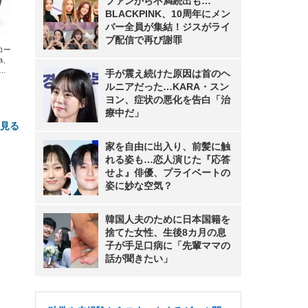
ファンから不満続出も…
BLACKPINK、10周年にメン
バー全員が集結！ジスがライ
ブ配信で再び謝罪
エコー
xa、
な
手が震え続けた原因は首のヘ
ルニアだった…KARA・スン
ヨン、症状の悪化を告白「治
療中だ」
と見る
家を自由に出入り、前髪に触
れる姿も…恋人演じた『応答
せよ』俳優、プライベートの
姿に妙な空気？
韓国人夫のために日本国籍を
捨てた女性、生後8カ月の息
子が手足口病に「先輩ママの
FHD】
ェ
ット
話が聞きたい」
 メ
レギ
 ゲ
ーサ
ンチ
 ガ
 (3
回
ー)
ンパ