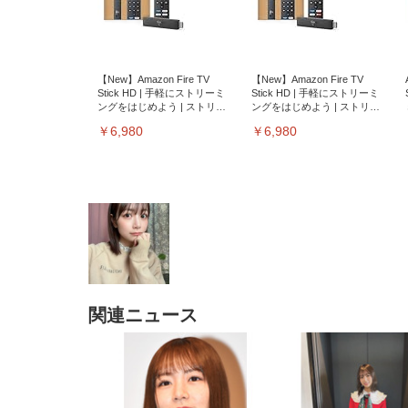
【New】Amazon Fire TV
【New】Amazon Fire TV
Stick HD | 手軽にストリーミ
Stick HD | 手軽にストリーミ
ングをはじめよう | ストリー
ングをはじめよう | ストリー
ミングメディアプレイヤー
ミングメディアプレイヤー
￥6,980
￥6,980
関連ニュース
EIZO ビジネス向けプレミア
EIZO ビジネス向けプレミア
【純
[EdoErgo] オフィスチェア 椅
Amazonベーシック ペットシ
SIHOO B100 オフィスチェア
Amazonベーシック ペットシ
ムモニター | FlexScan
ムモニター | FlexScan
ニタ
子 テレワーク 疲れない 跳ね
ーツ 薄型 レギュラー 1回使い
／デスクチェア メッシュチェ
ーツ 厚型 ワイド 42枚x2袋(84
EV3240X-WT | 31.5型4K
EV2740X-WT | 27.0型4K
ク付
上げ式アームレスト コンパク
捨て 無香料 ホワイト 300枚
ア 人間工学 疲れない ブラッ
枚) ホワイト(吸収面:ライトブ
UHD・USB Type-C・ホワイ
UHD・USB Type-C・ホワイ
ト 約105度ロッキング pc 事務
￥105,595
￥109,572
ク
ルー)
￥4
ト
ト
￥5,699
￥3,373
￥27,999
￥3,234
椅子 360度回転 座面昇降 強化