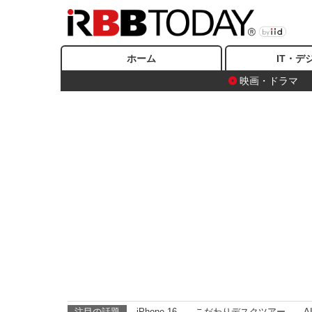
ホーム
IT・デ
映画・ドラマ
注目の話題
iPhone 16
こだわりデスクツアー
A