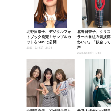
ナイロン樹脂ベース 通気性メ
ッシュ 在宅ワーク H-
WY01(黒網+黒枠+黒足)
北野日奈子、デジタルフォ
北野日奈子、クリス
トブック発売！サンプルカ
ラーの番組衣装披露
ットをSNSで公開
わいい」「似合って
声
2023.12.18(月) 21:38
2023.12.8(金) 19:58
北野日奈子、27歳誕生日に
元乃木坂46の北野