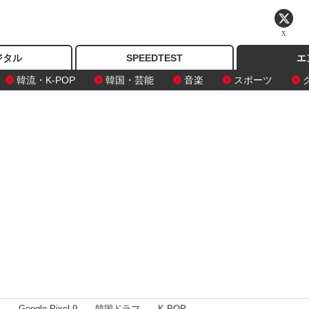
X
ジタル
SPEEDTEST
エ
韓流・K-POP
韓国・芸能
音楽
スポーツ
I
Google Pixel 9
韓国ドラマ
K-POP