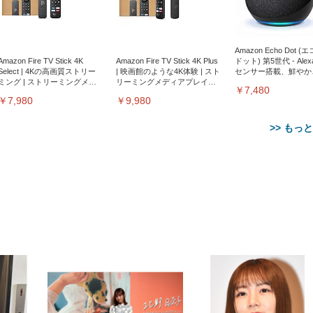
Amazon Echo Dot (
Amazon Fire TV Stick 4K
Amazon Fire TV Stick 4K Plus
ドット) 第5世代 - Ale
Select | 4Kの高画質ストリー
| 映画館のような4K体験 | スト
センサー搭載、鮮やか
ミング | ストリーミングメデ
リーミングメディアプレイヤ
サウンド｜チャコール
￥7,480
ィアプレイヤー
ー
￥7,980
￥9,980
>> もっ
【整備済み品】Dell
【MiniLED/24.5inch/280Hz/
正品】27"ゲーミングモ
ANDWINT オフィスチ
アイリスオーヤマ ペ
Sezlife オフィスチェア デスク
ネオ・ルーライフ ネオ・オム
E2724HS 27インチ 液晶モ
Sezlife オフィスチェア デスク
Smart Basic(スマートベーシ
GRAPHT THE SHOOTER
ー DualSense 充電フッ
ア デスクチェア 肘なし
シーツ 超厚型 お徳用 
チェア 疲れない テレワーク
ツ L 中型犬用 26枚入り 単品
ニター フル
チェア 疲れない テレワーク
ック) 【Amazon.co.jp限定】
Gaming Monitor 24” Essential
き（CFI-ZDM1J）
ッシュ 通気性 ランバ
ュラー 200枚入
チェア 強化バックレスト 30
HD（1920×1080）VA 非光
チェア 強化バックレスト 30度
Smart Basic アイリスオーヤマ
ーミングモニター QD 24.5イ
ポート付き 腰サポート
【Amazon.co.jp限定】
￥1,800
￥15,800
￥34,980
9,979
度ロッキング機能 人間工学 椅
沢 HDMI/DisplayPort/VGA
ロッキング機能 人間工学 椅子
ペットシーツ 超厚型 お徳用
￥4,139
￥3,731
1ms FHD 量子ドット 残像低減
ス圧無段階昇降 360度
￥7,680
￥7,680
￥3,670
子 腰サポート 90度跳ね上げ
スピーカー内蔵 高さ調整 ス
腰サポート 90度跳ね上げ式ア
ワイド 100枚入 (x 1) (ケース
年保証 | 輝点保証 | 日本メーカ
転 キャスター付き コ