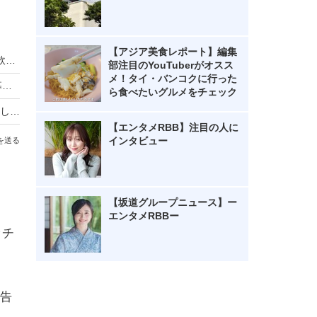
【アジア美食レポート】編集
近江牛×クラフトビールを電車で満喫！一番搾り飲み放題も復活「近江ビア電2026」運行
部注目のYouTuberがオスス
メ！タイ・バンコクに行った
HIKAKIN、熊本地震に2000万円を寄付 動画で募金方法を解説し支援を呼びかけ
ら食べたいグルメをチェック
羽生結弦自らポーズを提案し撮影！完全撮り下ろし2027年度版カレンダーが発売決定！
【エンタメRBB】注目の人に
インタビュー
を送る
【坂道グループニュース】ー
エンタメRBBー
ッチ
告