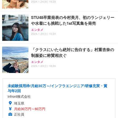
2024.1.24(水) 19:29
STU48卒業発表の今村美月、初のランジェリー
や水着にも挑戦した1st写真集を発売
エンタメ
2024.1.20(土) 10:24
「クラスにいたら絶対に告白する」村重杏奈の
制服姿に称賛相次ぐ
エンタメ
2024.1.20(土) 18:24
未経験採用枠/月給30万～/インフラエンジニア/研修充実・賞
与年2回
infront株式会社
埼玉県
月給30万円～60万円
正社員