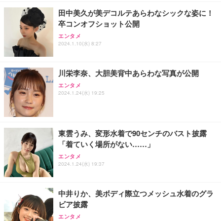
￥7,680
￥15,800
￥3,670
ョン PCチェア 通気性メッシュ ゲーミング/勉強/事
田中美久が美デコルテあらわなシックな姿に！
務用 おしゃれ パソコンチェア (ホワイト)
卒コンオフショット公開
ANDWINT オフィスチェア デスクチェア 肘なし メ
【MiniLED/24.5inch/280Hz/FHD】GRAPHT THE S
アイリスオーヤマ ペットシーツ 超厚型 お徳用 レギ
ッシュ 通気性 ランバーサポート付き 腰サポート ガ
HOOTER Gaming Monitor 24” Essential ゲーミン
エンタメ
ュラー 200枚入【Amazon.co.jp限定】
ス圧無段階昇降 360度回転 キャスター付き コンパク
グモニター QD 24.5インチ 1ms FHD 量子ドット 残
2024.1.10(水) 8:27
ト 幅52×奥行58.5×高さ84～96cm テレワーク 在宅
像低減 (3年保証 | 輝点保証 | 日本メーカー)
￥3,731
￥4,139
￥34,980
勤務 ブラック
川栄李奈、大胆美背中あらわな写真が公開
エンタメ
2024.1.24(水) 19:25
東雲うみ、変形水着で90センチのバスト披露
「着ていく場所がない……」
エンタメ
2024.1.24(水) 19:37
中井りか、美ボディ際立つメッシュ水着のグラ
ビア披露
エンタメ