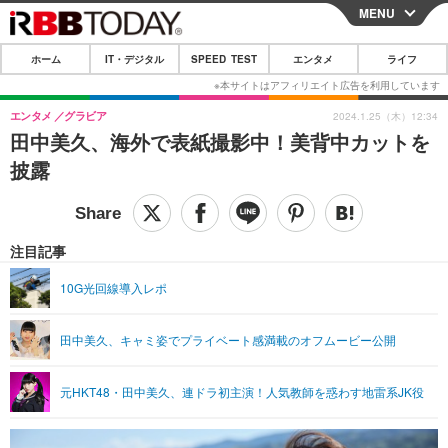
MENU
CLOSE
ホーム
IT・デジタル
SPEED TEST
エンタメ
ライフ
ホーム
IT・デジタル
エンタメ
グラビア
2024.1.25（木）12:34
田中美久、海外で表紙撮影中！美背中カットを
IT・デジタルTOP
スマートフォン
SPEED TEST
披露
ネタ
ガジェット・ツール
エンタメ
ショッピング
その他
エンタメTOP
映画・ドラマ
ライフ
注目記事
韓流・K-POP
韓国・芸能
ライフTOP
グルメ
リリース一覧
10G光回線導入レポ
音楽
スポーツ
ペット
ショッピング
プッシュ通知の停止方法
田中美久、キャミ姿でプライベート感満載のオフムービー公開
グラビア
ブログ
その他
ショッピング
その他
元HKT48・田中美久、連ドラ初主演！人気教師を惑わす地雷系JK役