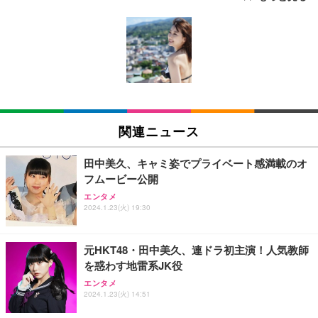
[EdoErgo] オフィスチェア 椅子 テレワーク 疲れな
EIZO ビジネス向けプレミアムモニター | FlexScan
Amazonベーシック ペットシーツ 薄型 レギュラー 1
い 跳ね上げ式アームレスト コンパクト 約105度ロッ
EV3240X-WT | 31.5型4K UHD・USB Type-C・ホワ
回使い捨て 無香料 ホワイト 300枚
キング pc 事務椅子 360度回転 座面昇降 強化ナイロ
イト
ン樹脂ベース 通気性メッシュ 在宅ワーク H-WY01
￥3,373
￥5,699
￥105,595
(黒網+黒枠+黒足)
EIZO ビジネス向けプレミアムモニター | FlexScan
SIHOO B100 オフィスチェア／デスクチェア メッシ
Amazonベーシック ペットシーツ 厚型 ワイド 42枚
EV2740X-WT | 27.0型4K UHD・USB Type-C・ホワ
ュチェア 人間工学 疲れない ブラック
x2袋(84枚) ホワイト(吸収面:ライトブルー)
関連ニュース
イト
￥27,999
￥3,234
￥109,572
田中美久、キャミ姿でプライベート感満載のオ
フムービー公開
Sezlife オフィスチェア デスクチェア 疲れない テレ
【純正品】27"ゲーミングモニター DualSense 充電
ネオ・ルーライフ ネオ・オムツ L 中型犬用 26枚入
エンタメ
ワーク チェア 強化バックレスト 30度ロッキング機
2024.1.23(火) 19:30
フック付き（CFI-ZDM1J）
り 単品
能 人間工学 椅子 腰サポート 90度跳ね上げ式アーム
レスト 3Dヘッドレスト ハンガー付き 高反発クッシ
￥49,979
￥1,800
￥7,680
ョン PCチェア 通気性メッシュ ゲーミング/勉強/事
元HKT48・田中美久、連ドラ初主演！人気教師
務用 おしゃれ パソコンチェア (ブラック)
を惑わす地雷系JK役
Sezlife オフィスチェア デスクチェア 疲れない テレ
【整備済み品】Dell E2724HS 27インチ 液晶モニタ
Smart Basic(スマートベーシック) 【Amazon.co.jp
エンタメ
ワーク チェア 強化バックレスト 30度ロッキング機
ー フルHD（1920×1080）VA 非光沢 HDMI/DisplayP
限定】 Smart Basic アイリスオーヤマ ペットシーツ
2024.1.23(火) 14:51
能 人間工学 椅子 腰サポート 90度跳ね上げ式アーム
ort/VGA スピーカー内蔵 高さ調整 スイベル VESA対
超厚型 お徳用 ワイド 100枚入 (x 1) (ケース販売)
レスト 3Dヘッドレスト ハンガー付き 高反発クッシ
応 ComfortView ビジネス向け