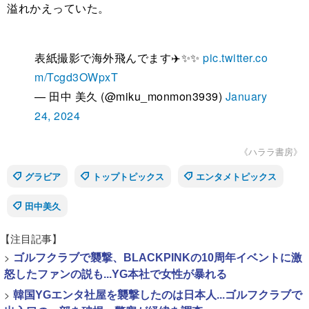
溢れかえっていた。
表紙撮影で海外飛んでます✈️✨✨
pic.twitter.co
m/Tcgd3OWpxT
— 田中 美久 (@miku_monmon3939)
January
24, 2024
《ハララ書房》
グラビア
トップトピックス
エンタメトピックス
田中美久
【注目記事】
>
ゴルフクラブで襲撃、BLACKPINKの10周年イベントに激
怒したファンの説も...YG本社で女性が暴れる
>
韓国YGエンタ社屋を襲撃したのは日本人...ゴルフクラブで