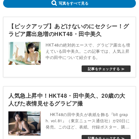
写真をすべて見る
【ピックアップ】あどけないのにセクシー！グ
ラビア露出急増のHKT48・田中美久
HKT48の絶対的エースで、グラビア露出も増
えている田中美久。この記事では、人気上昇
中の田中について紹介する。
記事をチェックする ≫
人気急上昇中！HKT48・田中美久、20歳の大
人びた表情見せるグラビア撮
HKT48の田中美久が表紙を飾る『blt grap
h. vol.81』（東京ニュース通信社）が20日に
発売。このほど、表紙、付録ポスター、購入
特典が公開となった。
記事をチェックする ≫