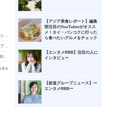
【アジア美食レポート】編集
部注目のYouTuberがオスス
メ！タイ・バンコクに行った
バスケ女子・すみぽん、「破壊力抜群」水着オフショットにファン悶絶
ら食べたいグルメをチェック
のん、ドラマのオフショット公開 花柄パンツ＆フルーツ柄ワンピの秋先取りコーデに絶賛の声
【エンタメRBB】注目の人に
フリーアナウンサー・山本里菜、離婚を報告「それぞれの道を歩むこととなりました」
インタビュー
を送る
【坂道グループニュース】ー
エンタメRBBー