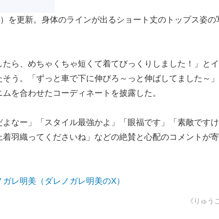
ter）を更新。身体のラインが出るショート丈のトップス姿の
たら、めちゃくちゃ短くて着てびっくりしました！」とイ
たそう。「ずっと車で下に伸びろ～っと伸ばしてました～」
ニムを合わせたコーディネートを披露した。
よなー」「スタイル最強かよ」「眼福です」「素敵ですけ
上着羽織ってくださいね」などの絶賛と心配のコメントが寄
ノガレ明美（ダレノガレ明美のX）
《りゅう