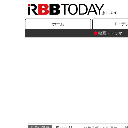
ホーム
IT・デ
映画・ドラマ
注目の話題
iPhone 16
こだわりデスクツアー
A