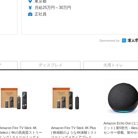
東京都
月給25万円～30万円
正社員
Sponsored by
ア
ディスプレイ
犬用トイレ
Amazon Echo Dot (
Amazon Fire TV Stick 4K
Amazon Fire TV Stick 4K Plus
ドット) 第5世代 - Ale
Select | 4Kの高画質ストリー
| 映画館のような4K体験 | スト
センサー搭載、鮮やか
ミング | ストリーミングメデ
リーミングメディアプレイヤ
サウンド｜チャコール