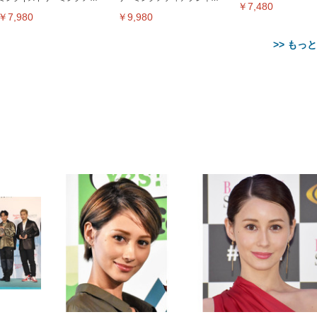
￥7,480
ィアプレイヤー
ー
￥7,980
￥9,980
>> もっ
【整備済み品】Dell
【MiniLED/24.5inch/280Hz/
正品】27"ゲーミングモ
ANDWINT オフィスチ
アイリスオーヤマ ペ
Sezlife オフィスチェア デスク
ネオ・ルーライフ ネオ・オム
E2724HS 27インチ 液晶モ
Sezlife オフィスチェア デスク
Smart Basic(スマートベーシ
GRAPHT THE SHOOTER
ー DualSense 充電フッ
ア デスクチェア 肘なし
シーツ 超厚型 お徳用 
チェア 疲れない テレワーク
ツ L 中型犬用 26枚入り 単品
ニター フル
チェア 疲れない テレワーク
ック) 【Amazon.co.jp限定】
Gaming Monitor 24” Essential
き（CFI-ZDM1J）
ッシュ 通気性 ランバ
ュラー 200枚入
チェア 強化バックレスト 30
HD（1920×1080）VA 非光
チェア 強化バックレスト 30度
Smart Basic アイリスオーヤマ
ーミングモニター QD 24.5イ
ポート付き 腰サポート
【Amazon.co.jp限定】
￥1,800
￥15,800
￥34,980
9,979
度ロッキング機能 人間工学 椅
沢 HDMI/DisplayPort/VGA
ロッキング機能 人間工学 椅子
ペットシーツ 超厚型 お徳用
￥4,139
￥3,731
1ms FHD 量子ドット 残像低減
ス圧無段階昇降 360度
￥7,680
￥7,680
￥3,670
子 腰サポート 90度跳ね上げ
スピーカー内蔵 高さ調整 ス
腰サポート 90度跳ね上げ式ア
ワイド 100枚入 (x 1) (ケース
年保証 | 輝点保証 | 日本メーカ
転 キャスター付き コ
式アームレスト 3Dヘッドレス
イベル VESA対応
ームレスト 3Dヘッドレスト
販売)
クト 幅52×奥行58.5×
ト ハンガー付き 高反発クッシ
ComfortView ビジネス向け
ハンガー付き 高反発クッショ
84～96cm テレワーク
ョン PCチェア 通気性メッシ
ン PCチェア 通気性メッシュ
宅勤務 ブラック
ュ ゲーミング/勉強/事務用 お
ゲーミング/勉強/事務用 おし
しゃれ パソコンチェア (ブラ
ゃれ パソコンチェア (ホワイ
ック)
ト)