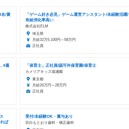
名/賞
「ゲーム好き必見」ゲーム運営アシスタント/未経験活躍/
有給消化率高い
株式会社ELM
埼玉県
月給32万5,100円～58万円
正社員
 4週
「保育士」正社員/認可外保育園/保育士
カメリアキッズ成瀬園
東京都
月給26万円～28万円
正社員
ス
受付/未経験OK・賞与あり
あれば
目白もとおり歯科・矯正歯科