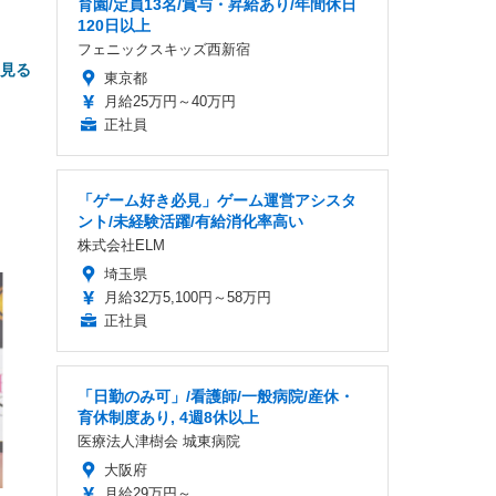
育園/定員13名/賞与・昇給あり/年間休日
120日以上
フェニックスキッズ西新宿
と見る
東京都
月給25万円～40万円
正社員
「ゲーム好き必見」ゲーム運営アシスタ
ント/未経験活躍/有給消化率高い
株式会社ELM
埼玉県
FHD】
ェ
ット
 メ
月給32万5,100円～58万円
レギ
 ゲ
ーサ
正社員
ンチ
 ガ
 (3
回
ー)
ンパ
高さ
 在
「日勤のみ可」/看護師/一般病院/産休・
育休制度あり, 4週8休以上
医療法人津樹会 城東病院
大阪府
月給29万円～