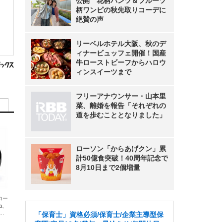
公開 花柄パンツ＆フルーツ
柄ワンピの秋先取りコーデに
絶賛の声
リーベルホテル大阪、秋のデ
ィナービュッフェ開催！国産
牛ローストビーフからハロウ
ィンスイーツまで
フリーアナウンサー・山本里
菜、離婚を報告「それぞれの
道を歩むこととなりました」
ローソン「からあげクン」累
計50億食突破！40周年記念で
8月10日まで2個増量
エコー
xa、
な
「保育士」資格必須/保育士/企業主導型保