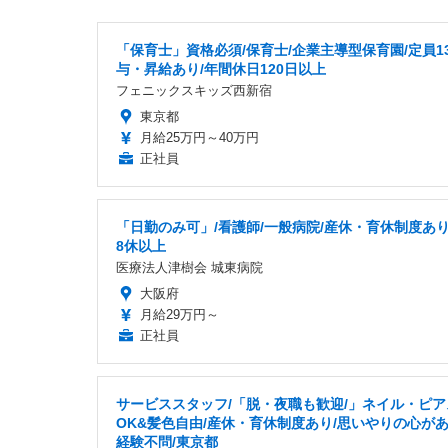
「保育士」資格必須/保育士/企業主導型保育園/定員13
与・昇給あり/年間休日120日以上
フェニックスキッズ西新宿
東京都
月給25万円～40万円
正社員
「日勤のみ可」/看護師/一般病院/産休・育休制度あり,
8休以上
医療法人津樹会 城東病院
大阪府
月給29万円～
正社員
サービススタッフ/「脱・夜職も歓迎/」ネイル・ピア
OK&髪色自由/産休・育休制度あり/思いやりの心が
経験不問/東京都