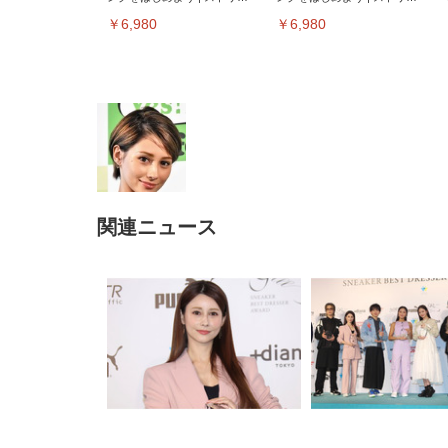
ミングメディアプレイヤー
ミングメディアプレイヤー
￥6,980
￥6,980
関連ニュース
EIZO ビジネス向けプレミア
EIZO ビジネス向けプレミア
【純
[EdoErgo] オフィスチェア 椅
Amazonベーシック ペットシ
SIHOO B100 オフィスチェア
Amazonベーシック ペットシ
ムモニター | FlexScan
ムモニター | FlexScan
ニタ
子 テレワーク 疲れない 跳ね
ーツ 薄型 レギュラー 1回使い
／デスクチェア メッシュチェ
ーツ 厚型 ワイド 42枚x2袋(84
EV3240X-WT | 31.5型4K
EV2740X-WT | 27.0型4K
ク付
上げ式アームレスト コンパク
捨て 無香料 ホワイト 300枚
ア 人間工学 疲れない ブラッ
枚) ホワイト(吸収面:ライトブ
UHD・USB Type-C・ホワイ
UHD・USB Type-C・ホワイ
ト 約105度ロッキング pc 事務
￥105,595
￥109,572
ク
ルー)
￥4
ト
ト
￥5,699
￥3,373
￥27,999
￥3,234
椅子 360度回転 座面昇降 強化
ナイロン樹脂ベース 通気性メ
ッシュ 在宅ワーク H-
WY01(黒網+黒枠+黒足)