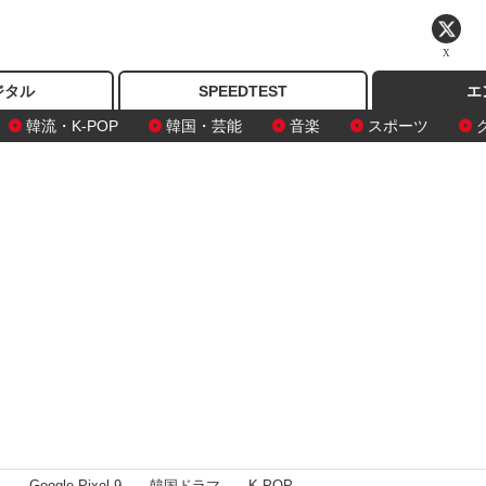
X
ジタル
SPEEDTEST
エ
韓流・K-POP
韓国・芸能
音楽
スポーツ
I
Google Pixel 9
韓国ドラマ
K-POP