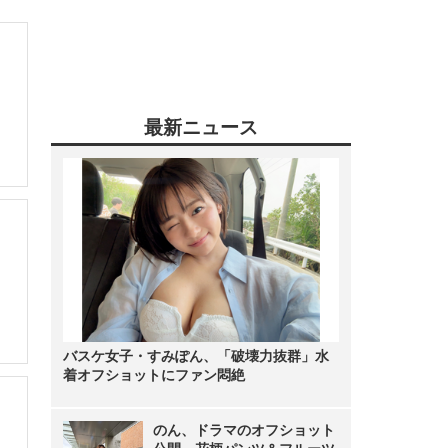
最新ニュース
バスケ女子・すみぽん、「破壊力抜群」水
着オフショットにファン悶絶
のん、ドラマのオフショット