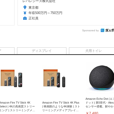
レバレジーズ株式会社
東京都
年収500万円～750万円
正社員
Sponsored by
ア
ディスプレイ
犬用トイレ
Amazon Echo Dot (
Amazon Fire TV Stick 4K
Amazon Fire TV Stick 4K Plus
ドット) 第5世代 - Ale
Select | 4Kの高画質ストリー
| 映画館のような4K体験 | スト
センサー搭載、鮮やか
ミング | ストリーミングメデ
リーミングメディアプレイヤ
サウンド｜チャコール
￥7,480