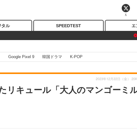
X
ジタル
SPEEDTEST
エ
I
Google Pixel 9
韓国ドラマ
K-POP
2023年12月22日（金） 20
したリキュール「大人のマンゴーミ