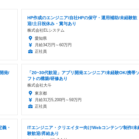
HP作成のエンジニア/自社HPの保守・運用補助/未経験歓
迎/土日祝休み・賞与あり
株式会社ELシステム
愛知県
月給34万円～60万円
正社員
開発/
「20~30代歓迎」アプリ開発エンジニア/未経験OK/携帯
フトの構築/研修あり
株式会社大斗
東京都
月給31万5,200円～59万円
正社員
定義・
ITエンジニア・クリエイター向けWebコンテンツ制作/未
験歓迎/昇給あり