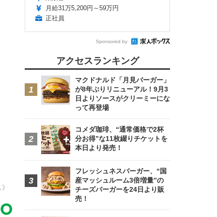
月給31万5,200円～59万円
正社員
Sponsored by
アクセスランキング
マクドナルド「月見バーガー」
が8年ぶりリニューアル！9月3
日よりソースがクリーミーにな
って再登場
コメダ珈琲、“通常価格で2杯
分お得”な11枚綴りチケットを
本日より発売！
フレッシュネスバーガー、“国
産マッシュルーム3倍増量”の
ス》
チーズバーガーを24日より販
売！