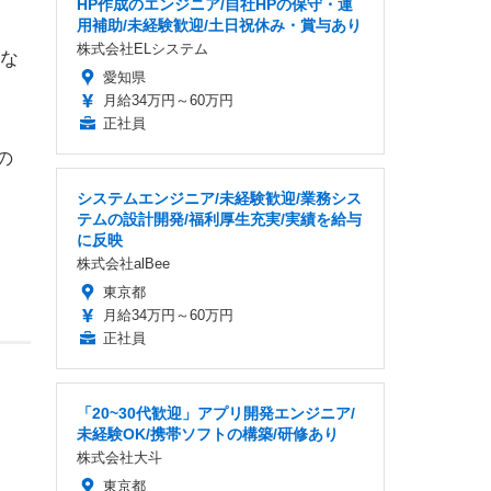
HP作成のエンジニア/自社HPの保守・運
用補助/未経験歓迎/土日祝休み・賞与あり
株式会社ELシステム
な
愛知県
月給34万円～60万円
正社員
の
システムエンジニア/未経験歓迎/業務シス
テムの設計開発/福利厚生充実/実績を給与
に反映
株式会社alBee
東京都
月給34万円～60万円
正社員
「20~30代歓迎」アプリ開発エンジニア/
未経験OK/携帯ソフトの構築/研修あり
株式会社大斗
東京都