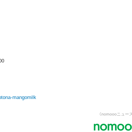
00
/otona-mangomilk
《nomoooニュー