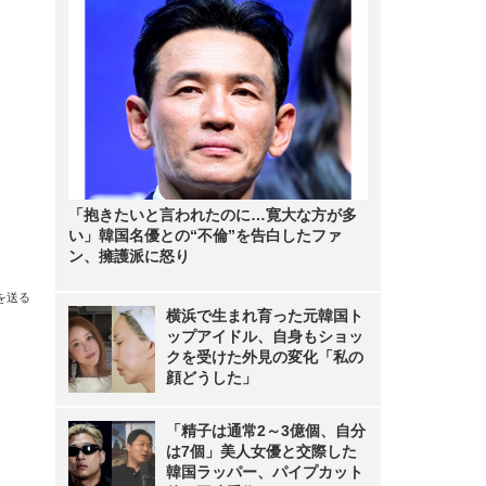
「抱きたいと言われたのに…寛大な方が多
い」韓国名優との“不倫”を告白したファ
ン、擁護派に怒り
を送る
横浜で生まれ育った元韓国ト
ップアイドル、自身もショッ
クを受けた外見の変化「私の
顔どうした」
「精子は通常2～3億個、自分
は7個」美人女優と交際した
韓国ラッパー、パイプカット