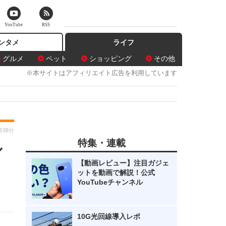
YouTube
RSS
ンタメ
ライフ
グルメ
ペット
ショッピング
その他
※本サイトはアフィリエイト広告を利用しています
時38分
特集・連載
ル
【動画レビュー】注目ガジェ
ットを動画で解説！公式
YouTubeチャンネル
10G光回線導入レポ