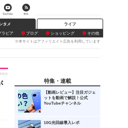
YouTube
RSS
ンタメ
ライフ
グラビア
ブログ
ショッピング
その他
※本サイトはアフィリエイト広告を利用しています
時40分
特集・連載
が
【動画レビュー】注目ガジェ
ットを動画で解説！公式
YouTubeチャンネル
10G光回線導入レポ