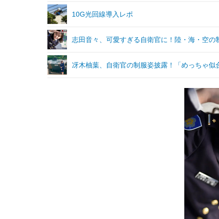
10G光回線導入レポ
志田音々、可愛すぎる自衛官に！陸・海・空の
冴木柚葉、自衛官の制服姿披露！「めっちゃ似