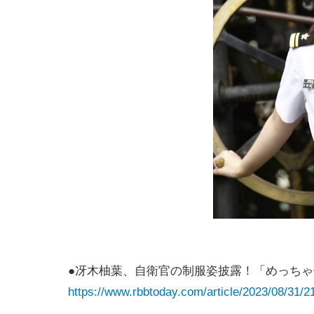
●冴木柚葉、自衛官の制服姿披露！「めっち
https://www.rbbtoday.com/article/2023/08/31/2