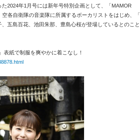
2024年1月号には新年号特別企画として、「MAMOR
載。陸・海・空各自衛隊の音楽隊に所属するボーカリストをはじめ、
子、五島百花、池田朱那、豊島心桜が登場しているとのこと
R』表紙で制服を爽やかに着こなし！
88878.html