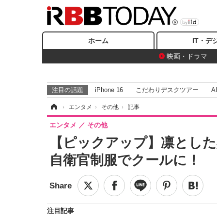
ホーム
IT・デ
映画・ドラマ
注目の話題
iPhone 16
こだわりデスクツアー
A
ホーム
›
エンタメ
›
その他
›
記事
エンタメ
その他
【ピックアップ】凛とした
自衛官制服でクールに！
注目記事