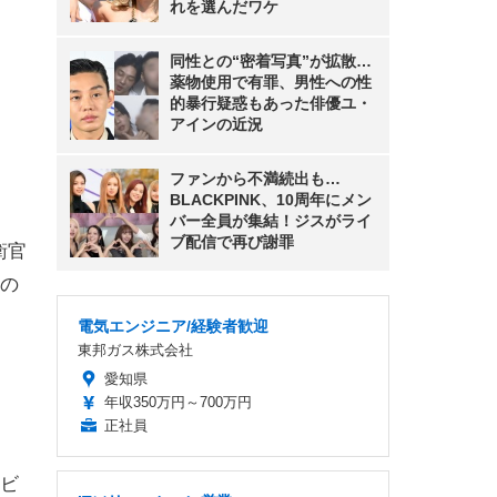
れを選んだワケ
同性との“密着写真”が拡散…
薬物使用で有罪、男性への性
的暴行疑惑もあった俳優ユ・
アインの近況
ファンから不満続出も…
BLACKPINK、10周年にメン
バー全員が集結！ジスがライ
ブ配信で再び謝罪
衛官
の
電気エンジニア/経験者歓迎
東邦ガス株式会社
愛知県
年収350万円～700万円
正社員
ビ