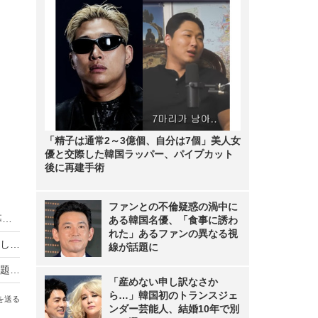
「精子は通常2～3億個、自分は7個」美人女
優と交際した韓国ラッパー、パイプカット
後に再建手術
ファンとの不倫疑惑の渦中に
HIKAKIN、熊本地震に2000万円を寄付 動画で募金方法を解説し支援を呼びかけ
ある韓国名優、「食事に誘わ
れた」あるファンの異なる視
羽生結弦自らポーズを提案し撮影！完全撮り下ろし2027年度版カレンダーが発売決定！
線が話題に
熊本地震の瞬間、手術室の緊迫ニュース映像が話題！「本当にすごい」「尊敬の念しかない」
「産めない申し訳なさか
ら…」韓国初のトランスジェ
を送る
ンダー芸能人、結婚10年で別