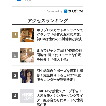
Sponsored by
アクセスランキング
ホリプロスカウトキャラバンで
グランプリ受賞の塚本恋乃葉、
初CMは憧れの出川哲朗と共演
まるでジャンプ台!?"45度の斜
面地”に建てたユニークな住宅
を紹介！『住人十色』
羽生結弦自らポーズを提案し撮
影！完全撮り下ろし2027年度
版カレンダーが発売決定！
FRIDAYが熱愛スクープ予告！
大河女優とシンガーソングライ
ター組み合わせにネットで憶測
広がる