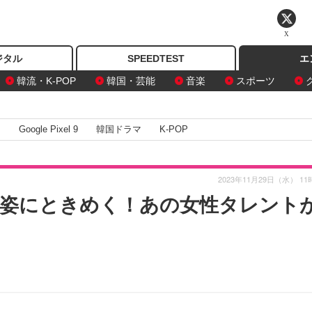
X
ジタル
SPEEDTEST
エ
韓流・K-POP
韓国・芸能
音楽
スポーツ
I
Google Pixel 9
韓国ドラマ
K-POP
2023年11月29日（水） 11
姿にときめく！あの女性タレント