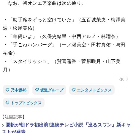
なお、初オンエア楽曲は次の通り。
・「助手席をずっと空けていた」（五百城茉央・梅澤美
波・松尾美佑）
・「羊飼いよ」（久保史緒里・中西アルノ・林瑠奈）
・「手ごねハンバーグ」（一ノ瀬美空・田村真佑・与田
祐希）
・「スタイリッシュ」（賀喜遥香・菅原咲月・山下美
月）
《KT》
乃木坂46
坂道グループ
エンタメトピックス
トップトピックス
【注目記事】
>
夏帆が朝ドラ初出演!連続テレビ小説『巡るスワン』新キャ
ストが発表