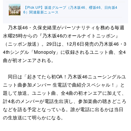
【Pick UP】坂道グループ（乃木坂46、櫻坂46、日向坂4
6）関連最新ニュース
乃木坂46・久保史緒里がパーソナリティを務める毎週
水曜25時からの『乃木坂46のオールナイトニッポン』
（ニッポン放送）。29日は、12月6日発売の乃木坂46・3
4thシングル「Monopoly」に収録されるユニット曲、全4
曲が初オンエアされる。
同日は「起きてたら初OA！乃木坂46ニューシングルユ
ニット曲参加メンバー 生電話で曲紹介スペシャル！」と
題して放送。ユニット曲、全4曲の初オンエアに加えて、
計4名のメンバーが電話生出演し、参加楽曲の聴きどころ
などを語る予定となっている。誰が電話に出るかは当日
の生放送にて明らかになる。