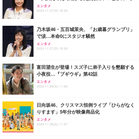
Sezlife オフィスチェア デスクチェア 疲れない テレ
【整備済み品】Dell E2724HS 27インチ 液晶モニタ
Smart Basic(スマートベーシック) 【Amazon.co.jp
エンタメ
ワーク チェア 強化バックレスト 30度ロッキング機
ー フルHD（1920×1080）VA 非光沢 HDMI/DisplayP
限定】 Smart Basic アイリスオーヤマ ペットシーツ
2023.11.27(月) 16:35
能 人間工学 椅子 腰サポート 90度跳ね上げ式アーム
ort/VGA スピーカー内蔵 高さ調整 スイベル VESA対
超厚型 お徳用 ワイド 100枚入 (x 1) (ケース販売)
レスト 3Dヘッドレスト ハンガー付き 高反発クッシ
応 ComfortView ビジネス向け
￥7,680
￥15,800
￥3,670
ョン PCチェア 通気性メッシュ ゲーミング/勉強/事
乃木坂46・五百城茉央、「お歳暮グランプリ」
務用 おしゃれ パソコンチェア (ホワイト)
で涙…本命0にスタジオ騒然
ANDWINT オフィスチェア デスクチェア 肘なし メ
【MiniLED/24.5inch/280Hz/FHD】GRAPHT THE S
アイリスオーヤマ ペットシーツ 超厚型 お徳用 レギ
ッシュ 通気性 ランバーサポート付き 腰サポート ガ
HOOTER Gaming Monitor 24” Essential ゲーミン
エンタメ
ュラー 200枚入【Amazon.co.jp限定】
ス圧無段階昇降 360度回転 キャスター付き コンパク
グモニター QD 24.5インチ 1ms FHD 量子ドット 残
2023.11.27(月) 16:30
ト 幅52×奥行58.5×高さ84～96cm テレワーク 在宅
像低減 (3年保証 | 輝点保証 | 日本メーカー)
￥3,731
￥4,139
￥34,980
勤務 ブラック
富田望生が登場！スズ子に弟子入りを懇願する
小夜役…『ブギウギ』第42話
エンタメ
2023.11.28(火) 11:50
日向坂46、クリスマス恒例ライブ「ひらがなく
りすます」5年分が映像商品化
エンタメ
2023.11.28(火) 11:57