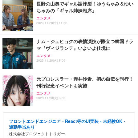
長野の山奥でギャル語炸裂！ゆうちゃみ＆ゆい
ちゃみの「ギャル姉妹相席」
エンタメ
2023.11.28(火) 11:52
ナム・ジュヒョクの表情演技が際立つ韓国ドラ
マ『ヴィジランテ』いよいよ佳境に
エンタメ
2023.11.28(火) 8:06
元プロレスラー・赤井沙希、初の自伝を刊行！
刊行記念イベントも実施
エンタメ
2023.11.28(火) 8:00
フロントエンドエンジニア・React等のUI実装・未経験OK・
通勤手当あり
株式会社プロジェクトトリガー