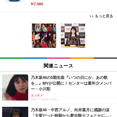
￥7,480
>> もっと見る
[EdoErgo] オフィスチェア 椅子 テレワーク 疲れな
EIZO ビジネス向けプレミアムモニター | FlexScan
Amazonベーシック ペットシーツ 薄型 レギュラー 1
い 跳ね上げ式アームレスト コンパクト 約105度ロッ
EV3240X-WT | 31.5型4K UHD・USB Type-C・ホワ
回使い捨て 無香料 ホワイト 300枚
キング pc 事務椅子 360度回転 座面昇降 強化ナイロ
イト
ン樹脂ベース 通気性メッシュ 在宅ワーク H-WY01
￥3,373
￥5,699
￥105,595
(黒網+黒枠+黒足)
EIZO ビジネス向けプレミアムモニター | FlexScan
SIHOO B100 オフィスチェア／デスクチェア メッシ
Amazonベーシック ペットシーツ 厚型 ワイド 42枚
EV2740X-WT | 27.0型4K UHD・USB Type-C・ホワ
ュチェア 人間工学 疲れない ブラック
x2袋(84枚) ホワイト(吸収面:ライトブルー)
関連ニュース
イト
￥27,999
￥3,234
￥109,572
乃木坂46の5期生曲『いつの日にか、あの歌
を…』MVが公開に！センターは最年少メンバ
Sezlife オフィスチェア デスクチェア 疲れない テレ
ー・小川彩
【純正品】27"ゲーミングモニター DualSense 充電
ネオ・ルーライフ ネオ・オムツ L 中型犬用 26枚入
ワーク チェア 強化バックレスト 30度ロッキング機
フック付き（CFI-ZDM1J）
り 単品
エンタメ
能 人間工学 椅子 腰サポート 90度跳ね上げ式アーム
2023.11.27(月) 19:36
レスト 3Dヘッドレスト ハンガー付き 高反発クッシ
￥49,979
￥1,800
￥7,680
ョン PCチェア 通気性メッシュ ゲーミング/勉強/事
乃木坂46・中西アルノ、向井葉月に感謝の涙
務用 おしゃれ パソコンチェア (ブラック)
「大変だった時期から爬虫類カフェとかに…」