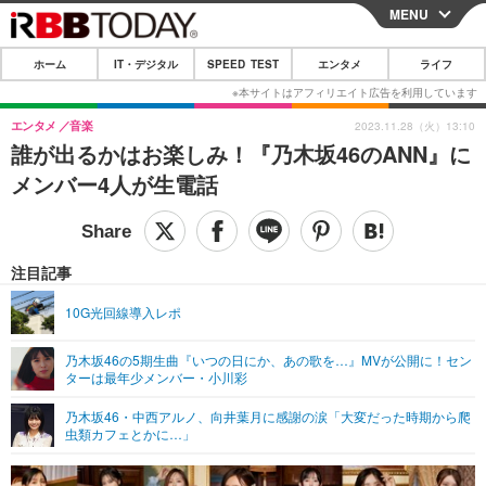
MENU
CLOSE
ホーム
IT・デジタル
SPEED TEST
エンタメ
ライフ
ホーム
IT・デジタル
エンタメ
音楽
2023.11.28（火）13:10
誰が出るかはお楽しみ！『乃木坂46のANN』に
IT・デジタルTOP
スマートフォン
SPEED TEST
メンバー4人が生電話
ネタ
ガジェット・ツール
エンタメ
ショッピング
その他
エンタメTOP
映画・ドラマ
ライフ
注目記事
韓流・K-POP
韓国・芸能
ライフTOP
グルメ
リリース一覧
10G光回線導入レポ
音楽
スポーツ
ペット
ショッピング
プッシュ通知の停止方法
乃木坂46の5期生曲『いつの日にか、あの歌を…』MVが公開に！セン
ターは最年少メンバー・小川彩
グラビア
ブログ
その他
乃木坂46・中西アルノ、向井葉月に感謝の涙「大変だった時期から爬
ショッピング
その他
虫類カフェとかに…」